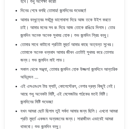
হবে। শুধু অপেক্ষা করো!
দিনের শেষে বলছি তোমায়! জন্মদিনের শুভেচ্ছা!
আমার বন্ধুত্বের সবটুকু ভালোবাসা দিয়ে আজ তকে উইশ করতে
চাই। আমার মনের সব রং দিয়ে আজ তোকে রাঙিয়ে দিলাম। তোর
জন্মদিন অনেক অনেক সুখময় হোক। শুভ জন্মদিন প্রিয় বন্ধু।
তোমার সাথে কাটানো প্রতিটা মুহুর্ত আমার কাছে অত্যন্ত সুখের।
তোমাকে অনেক ধন্যবাদ আমার জীবন এতটাই সুখময় করে তোলার
জন্য। শুভ জন্মদিন মাই লাভ।
সকাল থেকে সন্ধ্যা, তোমার জন্মদিন হোক উজ্জল! জন্মদিনে আন্তরিক
অভিনন্দন …
এই এসএমএস টায় ফ্যাট, কোলেস্টেরল, নেশার দ্রব্য কিছুই নেই।
আছে শুধু অনেকটা মিষ্টি, এই মেসেজটার পাঠকের মতই মিষ্টি।
জন্মদিনের মিষ্টি শুভেচ্ছা
যখন আমরা ছোট ছিলাম তুই সর্বদা আমার জন্য ছিলি। এখনো আমরা
প্রতি মুহুর্ত একজন অন্যজনের জন্য। সারাজীবন এভাবেই আমরা
থাকবো। শুভ জন্মদিন বন্ধু।