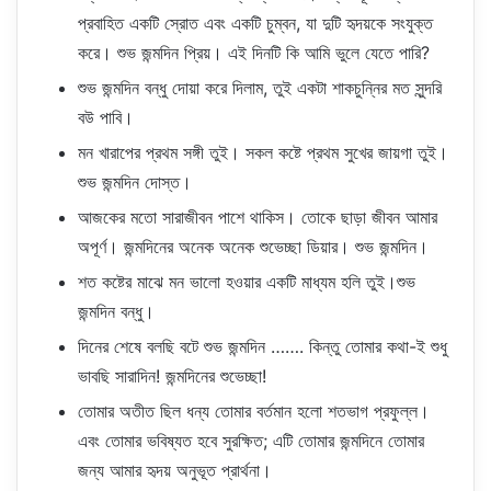
প্রবাহিত একটি স্রোত এবং একটি চুম্বন, যা দুটি হৃদয়কে সংযুক্ত
করে। শুভ জন্মদিন প্রিয়। এই দিনটি কি আমি ভুলে যেতে পারি?
শুভ জন্মদিন বন্ধু দোয়া করে দিলাম, তুই একটা শাকচুন্নির মত সুন্দরি
বউ পাবি।
মন খারাপের প্রথম সঙ্গী তুই। সকল কষ্টে প্রথম সুখের জায়গা তুই।
শুভ জন্মদিন দোস্ত।
আজকের মতো সারাজীবন পাশে থাকিস। তোকে ছাড়া জীবন আমার
অপূর্ণ। জন্মদিনের অনেক অনেক শুভেচ্ছা ডিয়ার। শুভ জন্মদিন।
শত কষ্টের মাঝে মন ভালো হওয়ার একটি মাধ্যম হলি তুই।শুভ
জন্মদিন বন্ধু।
দিনের শেষে বলছি বটে শুভ জন্মদিন ……. কিন্তু তোমার কথা-ই শুধু
ভাবছি সারাদিন! জন্মদিনের শুভেচ্ছা!
তোমার অতীত ছিল ধন্য তোমার বর্তমান হলো শতভাগ প্রফুল্ল।
এবং তোমার ভবিষ্যত হবে সুরক্ষিত; এটি তোমার জন্মদিনে তোমার
জন্য আমার হৃদয় অনুভূত প্রার্থনা।