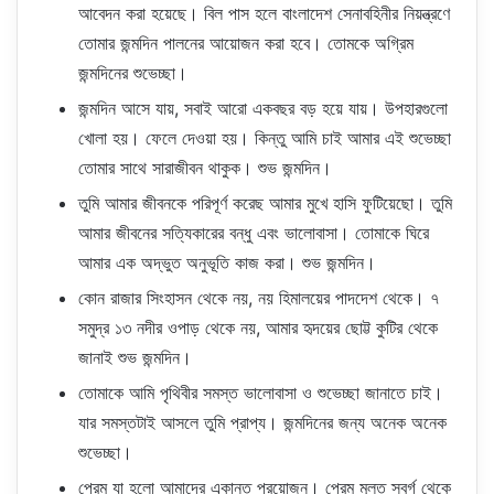
আবেদন করা হয়েছে। বিল পাস হলে বাংলাদেশ সেনাবহিনীর নিয়ন্ত্রণে
তোমার জন্মদিন পালনের আয়োজন করা হবে। তোমকে অগ্রিম
জন্মদিনের শুভেচ্ছা।
জন্মদিন আসে যায়, সবাই আরো একবছর বড় হয়ে যায়। উপহারগুলো
খোলা হয়। ফেলে দেওয়া হয়। কিন্তু আমি চাই আমার এই শুভেচ্ছা
তোমার সাথে সারাজীবন থাকুক। শুভ জন্মদিন।
তুমি আমার জীবনকে পরিপূর্ণ করেছ আমার মুখে হাসি ফুটিয়েছো। তুমি
আমার জীবনের সত্যিকারের বন্ধু এবং ভালোবাসা। তোমাকে ঘিরে
আমার এক অদ্ভুত অনুভূতি কাজ করা। শুভ জন্মদিন।
কোন রাজার সিংহাসন থেকে নয়, নয় হিমালয়ের পাদদেশ থেকে। ৭
সমুদ্র ১৩ নদীর ওপাড় থেকে নয়, আমার হৃদয়ের ছোট্ট কুটির থেকে
জানাই শুভ জন্মদিন।
তোমাকে আমি পৃথিবীর সমস্ত ভালোবাসা ও শুভেচ্ছা জানাতে চাই।
যার সমস্তটাই আসলে তুমি প্রাপ্য। জন্মদিনের জন্য অনেক অনেক
শুভেচ্ছা।
প্রেম যা হলো আমাদের একান্ত প্রয়োজন। প্রেম মূলত স্বর্গ থেকে