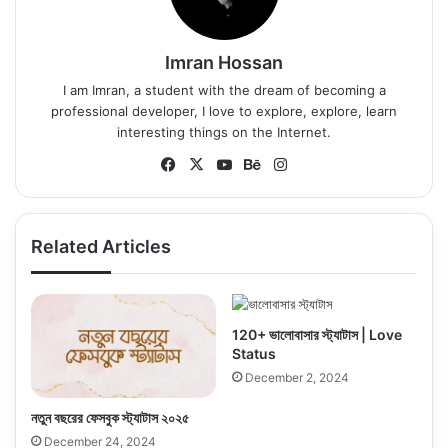
Imran Hossan
I am Imran, a student with the dream of becoming a
professional developer, I love to explore, explore, learn
interesting things on the Internet.
Fa
X
Yo
Be
Ins
ce
uT
ha
tag
bo
ub
nc
ra
ok
e
e
m
Related Articles
120+ ভালোবাসার স্ট্যাটাস | Love
Status
December 2, 2024
নতুন বছরের ফেসবুক স্ট্যাটাস ২০২৫
December 24, 2024