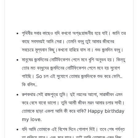
পৃথিবীর সবার কাছেও যদি কখনো অপ্র‌য়োজনীয় হয়ে যাই। জানি তর
কাছে সবসময়ই আমি সেরা। তেমনি বন্ধু তুই আমার জীবনের
সবচেয়ে মুল্যবান কিছু।কখনো হারিয়ে যাস না। শুভ জন্মদিন বন্ধু।
মানুষের জন্মদিনের নোটিফিকেশন পেলে মনে খুশি অনুভব হয়। কিন্তু
তোর মত বন্ধুদের জন্মদিনের নোটিফিকেশন পেলে মনে হয় সুযোগ
পাইছি। So চল এই সুযোগে তোমার জন্মদিনকে শুভ করে ফেলি..
কি বলিস..
রুপকথার সেই রাজপুত্র তুমি। দুই নয়নের আলো, সারাজীবন এমন
করে বেসে যাবো ভালো। তুমি আমাী জীবন মরন আমার চলার সাথী।
তোমাকে ছাড়া একলা আমি কী করে থাকি? Happy birthday
my love.
যদি আমি তোমাকে এই বিশেষ দিনে গোলাপ দিই। তবে শেষ পর্যন্ত
তা শুকিয়ে যাবে। এবং মরে যাবে। তাই আমি তোমাকে এমন কিছু