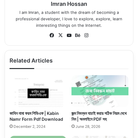
Imran Hossan
I am Imran, a student with the dream of becoming a
professional developer, I love to explore, explore, learn
interesting things on the Internet.
Fa
X
Yo
Be
Ins
ce
uT
ha
tag
bo
ub
nc
ra
ok
e
e
m
Related Articles
কাবিন নামা ফরম পিডিএফ | Kabin
জন্ম নিবন্ধন যাচাই করার সঠিক নিয়ম দেখে
Namr Form Pdf Download
নিন | অনলাইনে PDF সহ
December 2, 2024
June 28, 2026