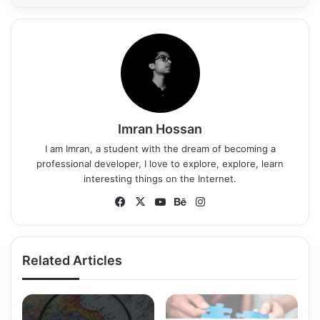
Imran Hossan
I am Imran, a student with the dream of becoming a
professional developer, I love to explore, explore, learn
interesting things on the Internet.
Fa
X
Yo
Be
Ins
ce
uT
ha
tag
bo
ub
nc
ra
ok
e
e
m
Related Articles