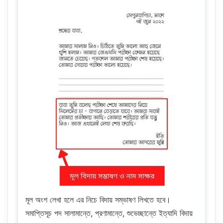
মূল অংশ লেখা হলে এর নিচে বিদায় সম্ভাষণ লিখতে হবে।
সমাপ্তিসূচ পদ সালামান্তে, প্রণামান্তে, শুভেচ্ছান্তে ইত্যাদি বিদায়