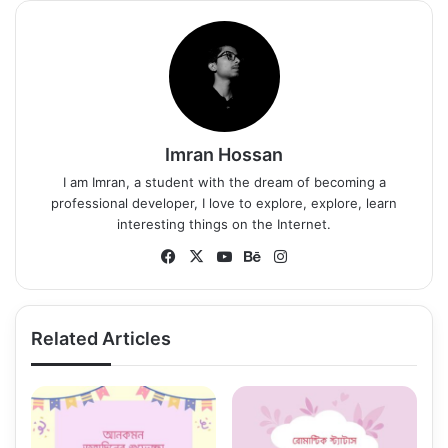
Imran Hossan
I am Imran, a student with the dream of becoming a
professional developer, I love to explore, explore, learn
interesting things on the Internet.
Fa
X
Yo
Be
Ins
ce
uT
ha
tag
bo
ub
nc
ra
ok
e
e
m
Related Articles