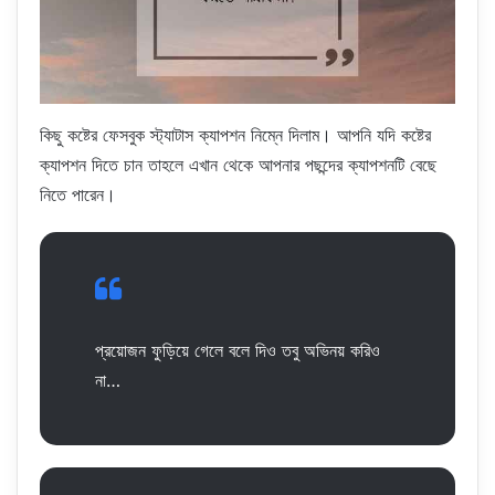
কিছু কষ্টের ফেসবুক স্ট্যাটাস ক্যাপশন নিম্নে দিলাম। আপনি যদি কষ্টের
ক্যাপশন দিতে চান তাহলে এখান থেকে আপনার পছন্দের ক্যাপশনটি বেছে
নিতে পারেন।
প্রয়োজন ফুড়িয়ে গেলে বলে দিও তবু অভিনয় করিও
না…