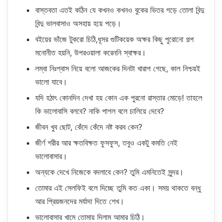
বাস্তবতা এতই কঠিন যে কখনও কখনও বুকের ভিতর গড়ে তোলা বিন্দু
বিন্দু ভালবাসাও অসহায় হয়ে পড়ে।
বইয়ের ভাঁজে টুকরো চিঠি,ধূসর গুটিকয়েক অক্ষর কিছু পুরোনো গল্প
মনোনীত হয়নি, উপরওয়ালা করেননি স্বাক্ষর।
লম্বা নিঃশ্বাস নিয়ে বলো আজকের দিনটা খারাপ গেছে, কাল নিশ্চয়ই
ভালো যাবে।
যদি হঠাৎ কোনদিন দেখা হয় কোন এক পুরনো রাস্তার মোড়ে! তাহলে
কি ভালোবাসি বলবে? নাকি পাগল বলে চালিয়ে দেবে?
জীবন খুব ছোট, কেঁদে কেঁদে নষ্ট করব কেন?
জীর্ণ শরীর আর ক্ষতবিক্ষত ফুসফুস, তবুও একটু কমতি নেই
ভালোবাসার।
অন্যকে দেখে নিজেকে বদলাবে কেন? তুমি এমনিতেই সুন্দর।
তোমার এই সেলফিই বলে দিচ্ছে তুমি কত একা। সময় থাকতে বন্ধু
আর প্রিয়জনদের মর্যাদা দিতে শেখ।
ভালোবাসার খামে তোমায় দিলাম আমার চিঠি।