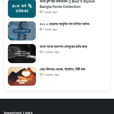
বাংলা ফন্ট ফ্রি ডাউনলোড || Best 5 Stylish
Bangla Fonts Collection
1 week ago
৫০০ + মেয়েদের আধুনিক নাম তালিকা অর্থসহ
1 week ago
বাংলা গানের ক্যাপশন ফেসবুকের ছবির জন্য
2 weeks ago
মেয়ে পটানোর মেসেজ, স্ট্যাটাস, মিষ্টি কথা
2 weeks ago
Important Links