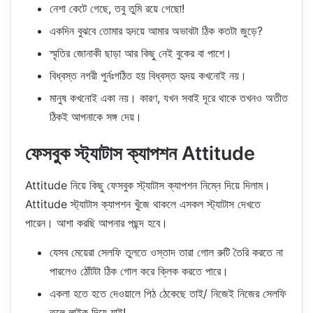
নেশা কেটে গেছে, তবু তুমি রয়ে গেছো!
একদিন বুঝবে তোমার হৃদয়ে আমার অভাবটা ঠিক কতটা জুড়ে?
স্মৃতির জোনাকী ছাড়া আর কিছু নেই বুকের বা পাশে।
বিধ্বস্ত নগরী পুর্নঃগঠিত হয় বিধ্বস্ত হৃদয় কখনোই নয়।
মানুষ কখনোই একা নয়। কারণ, যখন সবাই দূরে থাকে তখনও অতীত
ঠিকই আপনাকে সঙ্গ দেয়।
ফেসবুক স্ট্যাটাস ক্যাপশন Attitude
Attitude নিয়ে কিছু ফেসবুক স্ট্যাটাস ক্যাপশন নিম্নে দিয়ে দিলাম।
Attitude স্ট্যাটাস ক্যাপশন খুঁজে থাকলে এসকল স্ট্যাটাস দেখতে
পারেন। আশা করছি আপনার পছন্দ হবে।
যেসব মেয়েরা সেলফি তুলতে ওস্তাদ তারা গোল রুটি তৈরি করতে না
পারলেও ঠোঁটটা ঠিক গোল করে ক্লিক করতে পারে।
একলা হতে হতে দেওয়ালে পিঠ ঠেকেছে তাই/ নিজেই নিজের সেলফি
তুলে লাইক দিয়ে যাই!