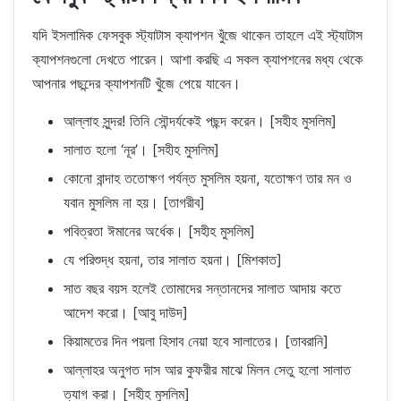
যদি ইসলামিক ফেসবুক স্ট্যাটাস ক্যাপশন খুঁজে থাকেন তাহলে এই স্ট্যাটাস
ক্যাপশনগুলো দেখতে পারেন। আশা করছি এ সকল ক্যাপশনের মধ্য থেকে
আপনার পছন্দের ক্যাপশনটি খুঁজে পেয়ে যাবেন।
আল্লাহ সুন্দর! তিনি সৌন্দর্যকেই পছন্দ করেন। [সহীহ মুসলিম]
সালাত হলো ‘নূর’। [সহীহ মুসলিম]
কোনো বান্দাহ ততোক্ষণ পর্যন্ত মুসলিম হয়না, যতোক্ষণ তার মন ও
যবান মুসলিম না হয়। [তাগরীব]
পবিত্রতা ঈমানের অর্ধেক। [সহীহ মুসলিম]
যে পরিশুদ্ধ হয়না, তার সালাত হয়না। [মিশকাত]
সাত বছর বয়স হলেই তোমাদের সন্তানদের সালাত আদায় কতে
আদেশ করো। [আবু দাউদ]
কিয়ামতের দিন পয়লা হিসাব নেয়া হবে সালাতের। [তাবরানি]
আল্লাহর অনুগত দাস আর কুফরীর মাঝে মিলন সেতু হলো সালাত
ত্যাগ করা। [সহীহ মুসলিম]