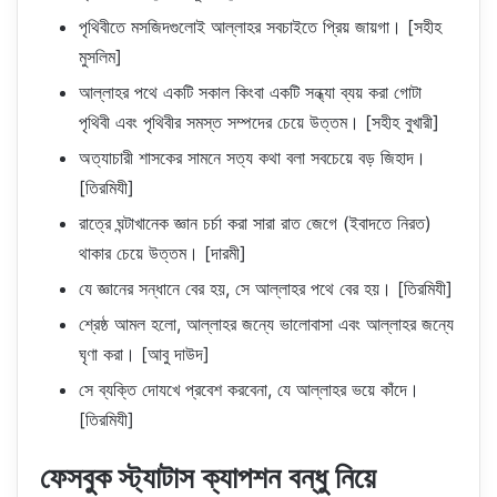
পৃথিবীতে মসজিদগুলোই আল্লাহর সবচাইতে প্রিয় জায়গা। [সহীহ
মুসলিম]
আল্লাহর পথে একটি সকাল কিংবা একটি সন্ধ্যা ব্যয় করা গোটা
পৃথিবী এবং পৃথিবীর সমস্ত সম্পদের চেয়ে উত্তম। [সহীহ বুখারী]
অত্যাচারী শাসকের সামনে সত্য কথা বলা সবচেয়ে বড় জিহাদ।
[তিরমিযী]
রাত্রে ঘন্টাখানেক জ্ঞান চর্চা করা সারা রাত জেগে (ইবাদতে নিরত)
থাকার চেয়ে উত্তম। [দারমী]
যে জ্ঞানের সন্ধানে বের হয়, সে আল্লাহর পথে বের হয়। [তিরমিযী]
শ্রেষ্ঠ আমল হলো, আল্লাহর জন্যে ভালোবাসা এবং আল্লাহর জন্যে
ঘৃণা করা। [আবু দাউদ]
সে ব্যক্তি দোযখে প্রবেশ করবেনা, যে আল্লাহর ভয়ে কাঁদে।
[তিরমিযী]
ফেসবুক স্ট্যাটাস ক্যাপশন বন্ধু নিয়ে