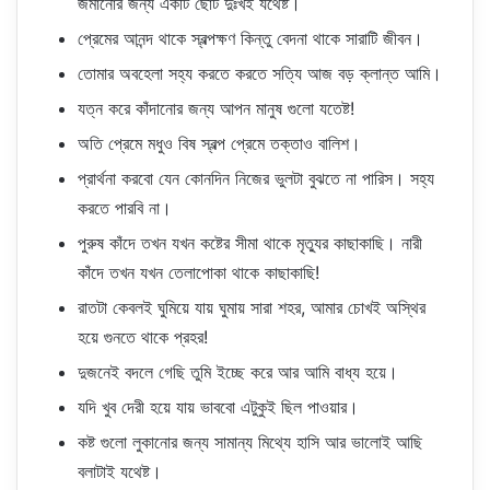
জমানোর জন্য একটি ছোট দুঃখই যথেষ্ট।
প্রেমের আনন্দ থাকে স্বল্পক্ষণ কিন্তু বেদনা থাকে সারাটি জীবন।
তোমার অবহেলা সহ্য করতে করতে সত্যি আজ বড় ক্লান্ত আমি।
যত্ন করে কাঁদানোর জন্য আপন মানুষ গুলো যতেষ্ট!
অতি প্রেমে মধুও বিষ স্বল্প প্রেমে তক্তাও বালিশ।
প্রার্থনা করবো যেন কোনদিন নিজের ভুলটা বুঝতে না পারিস। সহ্য
করতে পারবি না।
পুরুষ কাঁদে তখন যখন কষ্টের সীমা থাকে মৃত্যুর কাছাকাছি। নারী
কাঁদে তখন যখন তেলাপোকা থাকে কাছাকাছি!
রাতটা কেবলই ঘুমিয়ে যায় ঘুমায় সারা শহর, আমার চোখই অস্থির
হয়ে গুনতে থাকে প্রহর!
দুজনেই বদলে গেছি তুমি ইচ্ছে করে আর আমি বাধ্য হয়ে।
যদি খুব দেরী হয়ে যায় ভাববো এটুকুই ছিল পাওয়ার।
কষ্ট গুলো লুকানোর জন্য সামান্য মিথ্যে হাসি আর ভালোই আছি
বলাটাই যথেষ্ট।