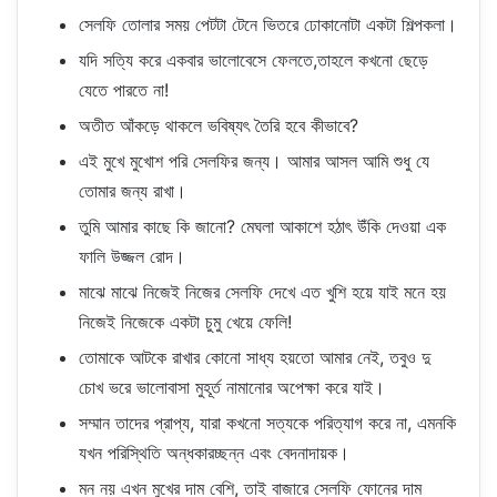
সেলফি তোলার সময় পেটটা টেনে ভিতরে ঢোকানোটা একটা শিল্পকলা।
যদি সত্যি করে একবার ভালোবেসে ফেলতে,তাহলে কখনো ছেড়ে
যেতে পারতে না!
অতীত আঁকড়ে থাকলে ভবিষ্যৎ তৈরি হবে কীভাবে?
এই মুখে মুখোশ পরি সেলফির জন্য। আমার আসল আমি শুধু যে
তোমার জন্য রাখা।
তুমি আমার কাছে কি জানো? মেঘলা আকাশে হঠাৎ উঁকি দেওয়া এক
ফালি উজ্জল রোদ।
মাঝে মাঝে নিজেই নিজের সেলফি দেখে এত খুশি হয়ে যাই মনে হয়
নিজেই নিজেকে একটা চুমু খেয়ে ফেলি!
তোমাকে আটকে রাখার কোনো সাধ্য হয়তো আমার নেই, তবুও দু
চোখ ভরে ভালোবাসা মুহূর্ত নামানোর অপেক্ষা করে যাই।
সম্মান তাদের প্রাপ্য, যারা কখনো সত্যকে পরিত্যাগ করে না, এমনকি
যখন পরিস্থিতি অন্ধকারচ্ছন্ন এবং বেদনাদায়ক।
মন নয় এখন মুখের দাম বেশি, তাই বাজারে সেলফি ফোনের দাম