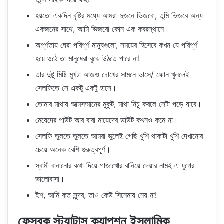
হয়তো একদিন বৃষ্টির মধ্যে আমরা দুজনে ভিজবো, তুমি ভিজবে অন্য
একজনের সাথে, আমি ভিজবো কোন এক কবরস্থানে।
অপূর্ণতায় ঘেরা পরিপূর্ণ মানুষগুলো, সময়ের হিসেবে কখন যে পরিপূর্ণ
হয়ে ওঠে তা মানুষেরা বুঝে উঠতে পারে না!
তার দুষ্টু মিষ্টি মুখটা আজও চোখের সামনে ভাসে/ ফোন খুললেই
সেলফিতে সে একটু একটু হাসে।
তোমার মাথায় আত্মসম্মানের মুকুট, মাথা নিচু করলে সেটা পড়ে যাবে।
মেয়েদের পাউট আর বাবা মায়েদের ডাউট কখনও কমে না।
সেলফি তুলতে তুলতে আমরা ভুলেই গেছি খুশি থাকাটা খুশি দেখানোর
চেয়ে অনেক বেশি গুরুত্বপূর্ণ।
স্বামী বানানোর কথা দিয়ে গাজাখোর বানিয়ে দেয়ার নামই এ যুগের
ভালোবাসা।
ইশ, আমি কত সুন্দর, তাও কেউ সিনেমায় নেয় না!
ফেসবুক স্ট্যাটাস ক্যাপশন ইসলামিক