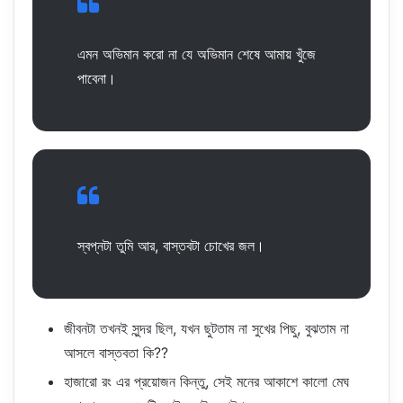
এমন অভিমান করো না যে অভিমান শেষে আমায় খুঁজে
পাবেনা।
স্বপ্নটা তুমি আর, বাস্তবটা চোখের জল।
জীবনটা তখনই সুন্দর ছিল, যখন ছুটতাম না সুখের পিছু, বুঝতাম না
আসলে বাস্তবতা কি??
হাজারো রং এর প্রয়োজন কিন্তু, সেই মনের আকাশে কালো মেঘ