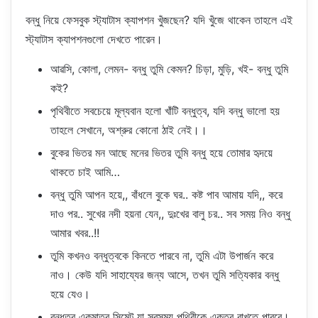
বন্ধু নিয়ে ফেসবুক স্ট্যাটাস ক্যাপশন খুঁজছেন? যদি খুঁজে থাকেন তাহলে এই
স্ট্যাটাস ক্যাপশনগুলো দেখতে পারেন।
আৱসি, কোলা, লেমন- বন্ধু তুমি কেমন? চিড়া, মুড়ি, খই- বন্ধু তুমি
কই?
পৃথিবীতে সবচেয়ে মূল্যবান হলো খাঁটি বন্ধুত্ব, যদি বন্ধু ভালো হয়
তাহলে সেখানে, অশ্রুর কোনো ঠাই নেই।।
বুকের ভিতর মন আছে মনের ভিতর তুমি বন্ধু হয়ে তোমার হৃদয়ে
থাকতে চাই আমি…
বন্ধু তুমি আপন হয়ে,, বাঁধলে বুকে ঘর.. কষ্ট পাব আমায় যদি,, করে
দাও পর.. সুখের নদী হয়না যেন,, দুঃখের বালু চর.. সব সময় নিও বন্ধু
আমার খবর..!!
তুমি কখনও বন্ধুত্বকে কিনতে পারবে না, তুমি এটা উপার্জন করে
নাও। কেউ যদি সাহায্যের জন্য আসে, তখন তুমি সত্যিকার বন্ধু
হয়ে যেও।
বন্ধত্ব একমাত্র সিমেন্ট যা সবসময় পৃথিবীকে একত্র রাখতে পারবে।