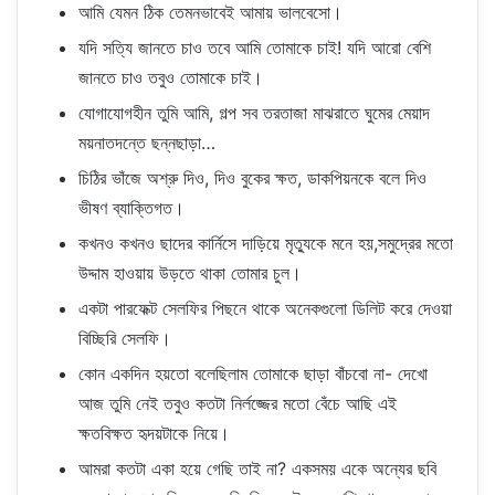
আমি যেমন ঠিক তেমনভাবেই আমায় ভালবেসো।
যদি সত্যি জানতে চাও তবে আমি তোমাকে চাই! যদি আরো বেশি
জানতে চাও তবুও তোমাকে চাই।
যোগাযোগহীন তুমি আমি, গল্প সব তরতাজা মাঝরাতে ঘুমের মেয়াদ
ময়নাতদন্তে ছন্নছাড়া…
চিঠির ভাঁজে অশ্রু দিও, দিও বুকের ক্ষত, ডাকপিয়নকে বলে দিও
ভীষণ ব্যাক্তিগত।
কখনও কখনও ছাদের কার্নিসে দাড়িয়ে মৃত্যুকে মনে হয়,সমুদ্রের মতো
উদ্দাম হাওয়ায় উড়তে থাকা তোমার চুল।
একটা পারফেক্ট সেলফির পিছনে থাকে অনেকগুলো ডিলিট করে দেওয়া
বিচ্ছিরি সেলফি।
কোন একদিন হয়তো বলেছিলাম তোমাকে ছাড়া বাঁচবো না- দেখো
আজ তুমি নেই তবুও কতটা নির্লজ্জের মতো বেঁচে আছি এই
ক্ষতবিক্ষত হৃদয়টাকে নিয়ে।
আমরা কতটা একা হয়ে গেছি তাই না? একসময় একে অন্যের ছবি