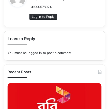
y
01990578924
s
:
Log in to Reply
Leave a Reply
You must be
logged in
to post a comment.
Recent Posts