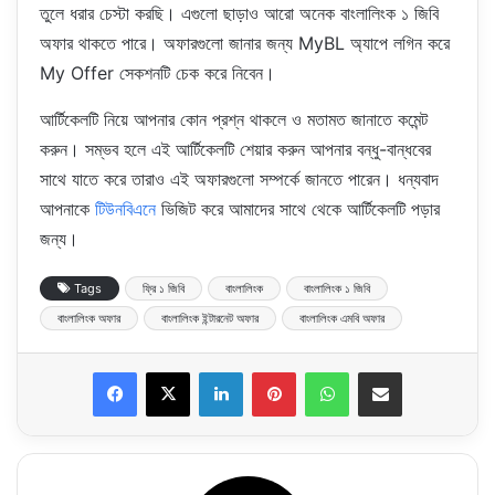
তুলে ধরার চেস্টা করছি। এগুলো ছাড়াও আরো অনেক বাংলালিংক ১ জিবি
অফার থাকতে পারে। অফারগুলো জানার জন্য MyBL অ্যাপে লগিন করে
My Offer সেকশনটি চেক করে নিবেন।
আর্টিকেলটি নিয়ে আপনার কোন প্রশ্ন থাকলে ও মতামত জানাতে কমেন্ট
করুন। সম্ভব হলে এই আর্টিকেলটি শেয়ার করুন আপনার বন্ধু-বান্ধবের
সাথে যাতে করে তারাও এই অফারগুলো সম্পর্কে জানতে পারেন। ধন্যবাদ
আপনাকে
টিউনবিএনে
ভিজিট করে আমাদের সাথে থেকে আর্টিকেলটি পড়ার
জন্য।
Tags
ফ্রি ১ জিবি
বাংলালিংক
বাংলালিংক ১ জিবি
বাংলালিংক অফার
বাংলালিংক ইন্টারনেট অফার
বাংলালিংক এমবি অফার
LinkedIn
Pinterest
WhatsApp
Share via Email