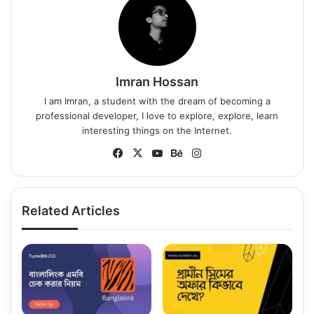
Imran Hossan
I am Imran, a student with the dream of becoming a
professional developer, I love to explore, explore, learn
interesting things on the Internet.
Fa
X
Yo
Be
Ins
ce
uT
ha
tag
bo
ub
nc
ra
ok
e
e
m
Related Articles