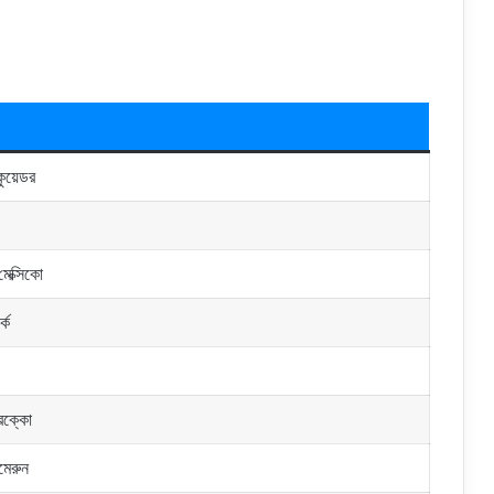
ুয়েডর
মেক্সিকো
র্ক
মরক্কো
ামেরুন