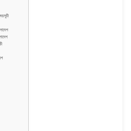
ময়সূচী
লাদেশ
লাদেশ
চী
েশ