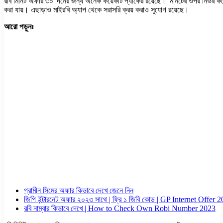
রবি মিনিট অফার ৩০ দিনের জন্য অনেক কয়েকটি প্যাকের রয়েছে। মিনিটের ওপর নির্ভর করে
করা যায়। এছাড়াও মাইরবি অ্যাপ থেকে সরাসরি ক্রয় করাও সুযোগ রয়েছে।
আরো পড়ুনঃ
গ্রামীন সিমের অফার কিভাবে দেখে জেনে নিন
জিপি ইন্টারনেট অফার ২০২৩ সাথে | ফ্রি ১ জিবি কোড | GP Internet Offer 
রবি নাম্বার কিভাবে দেখে | How to Check Own Robi Number 2023