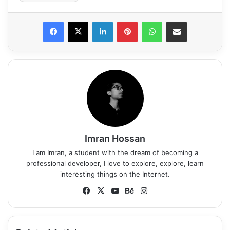
LinkedIn
Pinterest
WhatsApp
Share via Email
Imran Hossan
I am Imran, a student with the dream of becoming a
professional developer, I love to explore, explore, learn
interesting things on the Internet.
Fa
X
Yo
Be
Ins
ce
uT
ha
tag
bo
ub
nc
ra
ok
e
e
m