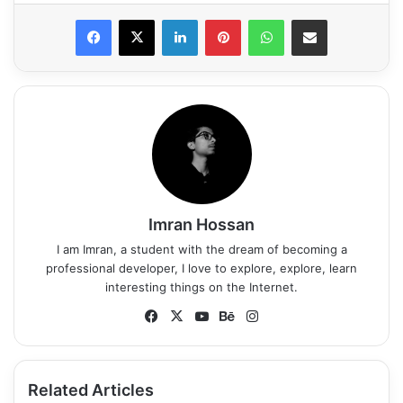
LinkedIn
Pinterest
WhatsApp
Share via Email
Imran Hossan
I am Imran, a student with the dream of becoming a
professional developer, I love to explore, explore, learn
interesting things on the Internet.
Fa
X
Yo
Be
Ins
ce
uT
ha
tag
bo
ub
nc
ra
ok
e
e
m
Related Articles