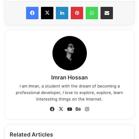
LinkedIn
Pinterest
WhatsApp
Share via Email
Imran Hossan
I am Imran, a student with the dream of becoming a
professional developer, I love to explore, explore, learn
interesting things on the Internet.
Fa
X
Yo
Be
Ins
ce
uT
ha
tag
bo
ub
nc
ra
ok
e
e
m
Related Articles