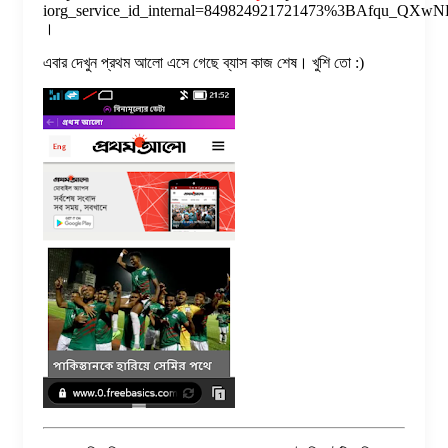
iorg_service_id_internal=849824921721473%3BAfqu_QXwN
।
এবার দেখুন প্রথম আলো এসে গেছে ব্যাস কাজ শেষ। খুশি তো :)