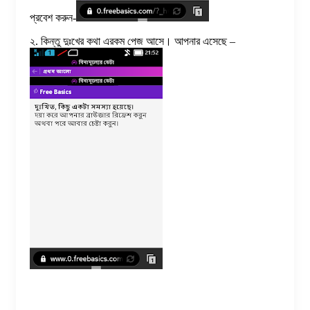
প্রবেশ করুন-
২. কিন্তু দুঃখের কথা এরকম পেজ আসে। আপনার এসেছে –