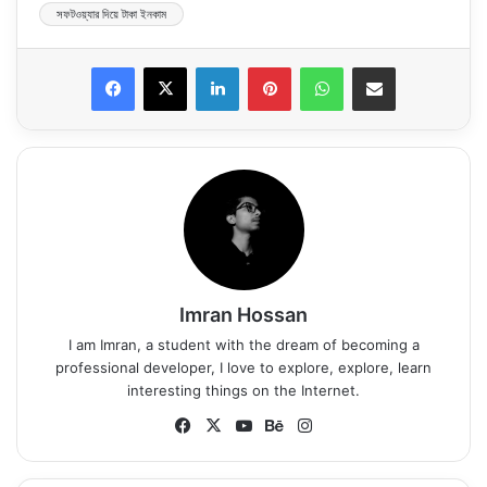
সফটওয়্যার দিয়ে টাকা ইনকাম
LinkedIn
Pinterest
WhatsApp
Share via Email
Imran Hossan
I am Imran, a student with the dream of becoming a
professional developer, I love to explore, explore, learn
interesting things on the Internet.
Fa
X
Yo
Be
Ins
ce
uT
ha
tag
bo
ub
nc
ra