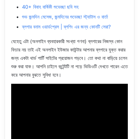
40+ বিবাহ বার্ষিকী শুভেচ্ছা ছবি সহ
শুভ জন্মদিন মেসেজ, জন্মদিনের শুভেচ্ছা স্ট্যাটাস ও বার্তা
ব্লগার বনাম ওয়ার্ডপ্রেস | ব্লগিং এর জন্য কোনটি সেরা?
যেহেতু এটা (অনলাইন ব্যবহারকারী সংখ্যা গণনা) ব্লগারের নিজস্ব কোন
ফিচার নয় তাই এই অনলাইন ইউজার কাউন্টার আপনার ব্লগারে যুক্ত করার
জন্য একটা থার্ড পার্টি সাইটের প্রয়োজন পড়বে। তো কথা না বাড়িয়ে চলেন
শুরু করা যাক। আপনি চাইলে কন্টেন্টটি না পড়ে ভিডিওটি দেখতে পারেন এতে
করে আপনার বুঝতে সুবিধা হবে।