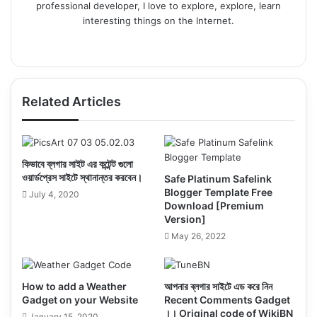
professional developer, I love to explore, explore, learn
interesting things on the Internet.
Fa
X
Yo
Be
Ins
ce
uT
ha
tag
bo
ub
nc
ra
ok
e
e
m
Related Articles
কিভাবে ব্লগার সাইট এর কন্টেন্ট গুলো
ওয়ার্ডপ্রেস সাইটে স্থানান্তর করবেন।
Safe Platinum Safelink
Blogger Template Free
July 4, 2020
Download [Premium
Version]
May 26, 2022
How to add a Weather
আপনার ব্লগার সাইটে এড করে নিন
Gadget on your Website
Recent Comments Gadget
।। Original code of WikiBN
January 15, 2020