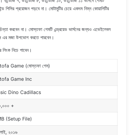
 উন্ডোজ ৭, উইন্ডোজ ৮, উইন্ডোজ ১০, উইন্ডোজ ১১ ভার্সনে গেমটি
্ড পিসির প্রয়োজন পড়বে না। মোটামুটির চেয়ে একদম নিম্ন কোয়ালিটির
িন্তা করবেন না। মোস্তফা গেমটি এন্ড্রয়েড ভার্সনের জন্যও এভেইলেবল
ফোনে এর মজা উপভোগ করতে পারবেন।
ের লিংক নিচে পাবেন।
ofa Game (মোস্তফা গেম)
tofa Game Inc
sic Dino Cadillacs
০,০০০ +
B (Setup File)
ুলাই, ২০১৬