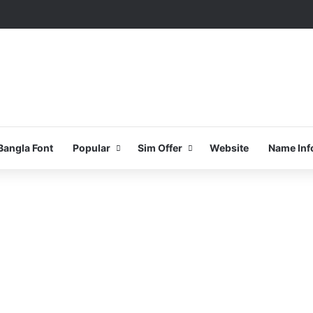
Bangla Font
Popular
Sim Offer
Website
Name Inf