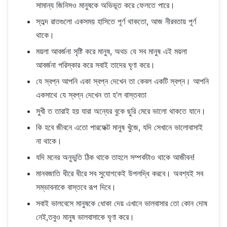
সামান্য জিনিসও মানুষকে অভিভূত করে ফেলতে পারে।
স্তব্দ রাতগুলো একসময় হাসিতে পূর্ণ থাকতো, আজ নীরবতায় পূর্ণ
থাকে।
ময়লা আবর্জনা সৃষ্টি করে মানুষ, অথচ যে সব মানুষ এই ময়লা
আবর্জনা পরিস্কার করে সবাই তাদের ঘৃণা করে।
যে স্বপ্ন আপনি একা স্বপ্ন দেখেন তা কেবল একটি স্বপ্ন। আপনি
একসাথে যে স্বপ্ন দেখেন তা হ’ল বাস্তবতা
সুখী ত তারাই হয় যারা অন্যের বুকে ছুরি মেরে ভালো থাকতে যানে।
কি হবে জীবনে এতো পারফেক্ট মানুষ খুঁজে, যদি সেখানে ভালোবাসাই
না থাকে।
যদি মনের অনুভুতি ঠিক থাকে তাহলে সম্পর্কটাও থাকে আজীবন!
মানবজাতি ধীরে ধীরে সব সুযোগকেই উপলদ্ধি করবে। অবশ্যই সব
সম্ভাবনাকে বাস্তবে রূপ দিবে।
সবাই ভালবেসে মানুষকে ধোকা দেয় এখানে ভালবাসার তো কোন দোষ
নেই,তবুও মানুষ ভালবাসাকে ঘৃণা করে।