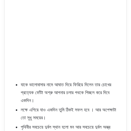
যাকে ভালোবাসার নামে আঘাত দিয়ে ফিরিয়ে দিলেন তার চোখের
প্রত্যেক ফোঁটা অশ্রু আপনার চলার পথকে পিচ্ছল করে দিবে
একদিন।
লক্ষে এগিয়ে যাও একদিন তুমি ঠিকই সফল হবে । আর অপেক্ষাটা
তো সুধু সময়ের।
পৃথিবীর সবচেয়ে দুর্বল স্থান হলো মন আর সবচেয়ে দুর্বল অস্ত্র