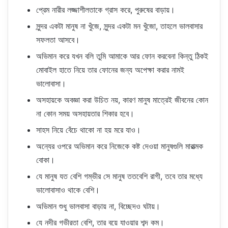
প্রেম নারীর লজ্জাশীলতাকে গ্রাস করে, পুরুষের বাড়ায়।
সুন্দর একটা মানুষ না খুঁজে, সুন্দর একটা মন খুঁজো, তাহলে ভালবাসার
সফলতা আসবে।
অভিমান করে যখন বলি তুমি আমাকে আর ফোন করবেনা কিন্তু ঠিকই
মোবাইল হাতে নিয়ে তার ফোনের জন্য অপেক্ষা করার নামই
ভালোবাসা।
অসহায়কে অবজ্ঞা করা উচিত নয়, কারণ মানুষ মাত্রেই জীবনের কোন
না কোন সময় অসহায়তার শিকার হবে।
সাহস নিয়ে বেঁচে থাকো না হয় মরে যাও।
অন্যের ওপরে অভিমান করে নিজেকে কষ্ট দেওয়া মানুষগুলি মারাত্মক
বোকা।
যে মানুষ যত বেশি গম্ভীর সে মানুষ ততবেশি রাগী, তবে তার মধ্যে
ভালোবাসাও থাকে বেশি।
অভিমান শুধু ভালবাসা বাড়ায় না, বিচ্ছেদও ঘটায়।
যে নদীর গভীরতা বেশি, তার বয়ে যাওয়ার শব্দ কম।