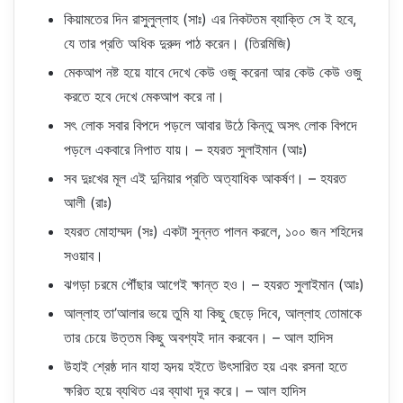
কিয়ামতের দিন রাসুলুল্লাহ (সাঃ) এর নিকটতম ব্যাক্তি সে ই হবে,
যে তার প্রতি অধিক দুরুদ পাঠ করেন। (তিরমিজি)
মেকআপ নষ্ট হয়ে যাবে দেখে কেউ ওজু করেনা আর কেউ কেউ ওজু
করতে হবে দেখে মেকআপ করে না।
সৎ লোক সবার বিপদে পড়লে আবার উঠে কিন্তু অসৎ লোক বিপদে
পড়লে একবারে নিপাত যায়। – হযরত সুলাইমান (আঃ)
সব দুঃখের মূল এই দুনিয়ার প্রতি অত্যাধিক আকর্ষণ। – হযরত
আলী (রাঃ)
হযরত মোহাম্মদ (সঃ) একটা সুন্নত পালন করলে, ১০০ জন শহিদের
সওয়াব।
ঝগড়া চরমে পৌঁছার আগেই ক্ষান্ত হও। – হযরত সুলাইমান (আঃ)
আল্লাহ তা’আলার ভয়ে তুমি যা কিছু ছেড়ে দিবে, আল্লাহ তোমাকে
তার চেয়ে উত্তম কিছু অবশ্যই দান করবেন। – আল হাদিস
উহাই শ্রেষ্ঠ দান যাহা হৃদয় হইতে উৎসারিত হয় এবং রসনা হতে
ক্ষরিত হয়ে ব্যথিত এর ব্যাথা দূর করে। – আল হাদিস