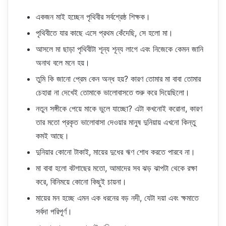
একজন মাই হচ্ছেন পৃথিবীর সর্বশ্রেষ্ঠ শিক্ষক।
পৃথিবীতে যার কাছে এসে প্রথম কেঁদেছি, সে হলো মা।
আসলে মা ছাড়া পৃথিবীটা শূন্য শূন্য লাগে এবং নিজেকে কেমন জানি
অনাথ বলে মনে হয়।
তুমি কি জানো প্রেম কেন অন্ধ হয়? কারণ তোমার মা বাবা তোমার
চেহারা না দেখেই তোমাকে ভালোবাসতে শুরু করে দিয়েছিলো।
নতুন সঙ্গীকে পেয়ে মাকে ভুলে যাচ্ছো? এটা কখনোই করোনা, কারণ
তার মতো প্রকৃত ভালোবাসা দেওয়ার মানুষ দুনিয়ায় এখনো কিন্তু
কমই আছে।
দুনিয়ার কোনো টাকাই, মায়ের দুধের ঋণ শোধ করতে পারবে না।
মা বাবা হলো বটগাছের মতো, আমাদের সব ঝড় ঝাপটা থেকে রক্ষা
করে, বিনিময়ে কোনো কিছুই চায়না।
মায়ের মন হচ্ছে এমন এক ধরনের বড় নদী, যেটা দয়া এবং ক্ষমাতে
সর্বদা পরিপূর্ণ।