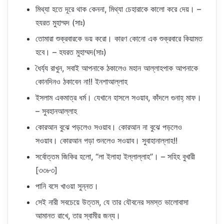
মিথ্যা হতে দূরে থাক কেননা, মিথ্যা চেহারাকে কালো করে দেয়। –
হযরত মুহাম্মদ (সাঃ)
তোমারা শুক্রবারকে ভয় করো। কারণ কোনো এক শুক্রবারে কিয়ামত
হবে। – হযরত মুহাম্মদ(সাঃ)
ধৈর্য্য রাখুন, সবাই আপনাকে ঠকালেও মহান আল্লাহপাক আপনাকে
কোনদিনও ঠকাবেন না!! ইনশাআল্লাহ
ইসলাম একমাত্র ধর্ম। যেখানে হাসলে সওয়াব, কাঁদলে গুনাহ্ মাফ।
– সুবহানআল্লাহ
কোরআন বুঝে পড়লেও সওয়াব। কোরআন না বুঝে পড়লেও
সওয়াব। কোরআন পড়া শুনলেও সওয়াব। সুবাহানাল্লাহ!!
সর্বোত্তম জিকির হলো, “লা ইলাহা ইল্লাল্লাহ”। – সহিহ বুখারী
[৩৩৮৩]
পানি বসে খাওয়া সুন্নত।
সেই নারী সবচেয়ে উত্তম, যে তার যৌবনের সমস্ত ভালোবাসা
আমানত রাখে, তার স্বামীর জন্য।