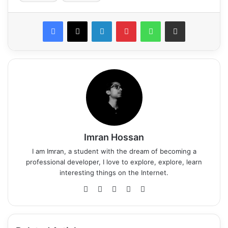
LinkedIn
Pinterest
WhatsApp
Share via Email
Imran Hossan
I am Imran, a student with the dream of becoming a
professional developer, I love to explore, explore, learn
interesting things on the Internet.
Fa
X
Yo
Be
Ins
ce
uT
ha
tag
bo
ub
nc
ra
ok
e
e
m