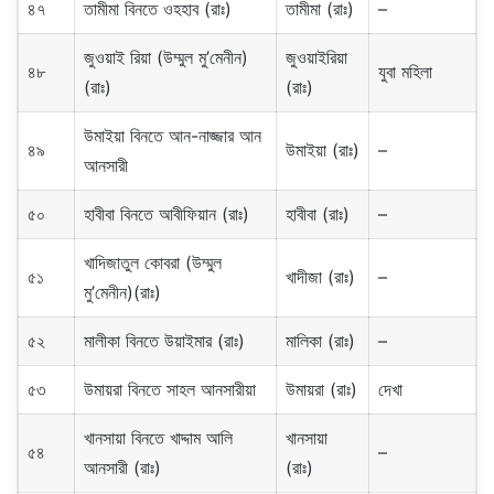
৪৭
তামীমা বিনতে ওহহাব (রাঃ)
তামীমা (রাঃ)
–
জুওয়াই রিয়া (উম্মুল মু’মেনীন)
জুওয়াইরিয়া
৪৮
যুবা মহিলা
(রাঃ)
(রাঃ)
উমাইয়া বিনতে আন-নাজ্জার আন
৪৯
উমাইয়া (রাঃ)
–
আনসারী
৫০
হাবীবা বিনতে আবীফিয়ান (রাঃ)
হাবীবা (রাঃ)
–
খাদিজাতুল কোবরা (উম্মুল
৫১
খাদীজা (রাঃ)
–
মু’মেনীন)(রাঃ)
৫২
মালীকা বিনতে উয়াইমার (রাঃ)
মালিকা (রাঃ)
–
৫৩
উমায়রা বিনতে সাহল আনসারীয়া
উমায়রা (রাঃ)
দেখা
খানসায়া বিনতে খাদ্দাম আলি
খানসায়া
৫৪
–
আনসারী (রাঃ)
(রাঃ)