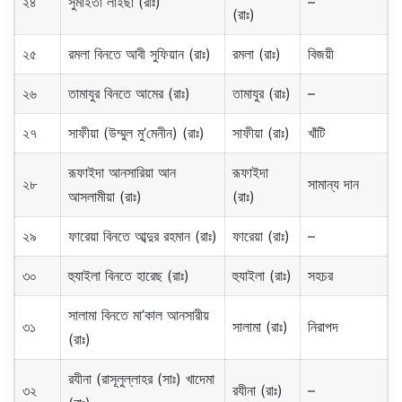
২৪
সুমাইতা লাইছা (রাঃ)
–
(রাঃ)
২৫
রমলা বিনতে আবী সুফিয়ান (রাঃ)
রমলা (রাঃ)
বিজয়ী
২৬
তামাযুর বিনতে আমের (রাঃ)
তামাযুর (রাঃ)
–
২৭
সাফীয়া (উম্মুল মু’মেনীন) (রাঃ)
সাফীয়া (রাঃ)
খাঁটি
রূফাইদা আনসারিয়া আন
রূফাইদা
২৮
সামান্য দান
আসলামীয়া (রাঃ)
(রাঃ)
২৯
ফারেয়া বিনতে আব্দুর রহমান (রাঃ)
ফারেয়া (রাঃ)
–
৩০
হুযাইলা বিনতে হারেছ (রাঃ)
হুযাইলা (রাঃ)
সহচর
সালামা বিনতে মা’কাল আনসারীয়
৩১
সালামা (রাঃ)
নিরাপদ
(রাঃ)
রযীনা (রাসূলুল্লাহর (সাঃ) খাদেমা
৩২
রযীনা (রাঃ)
–