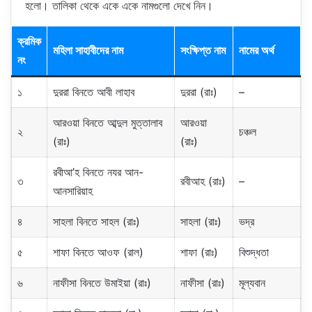
হলো। তালিকা থেকে একে একে নামগুলো দেখে নিন।
ক্রমিক
মহিলা সাহাবীদের নাম
সংক্ষিপ্ত নাম
নামের অর্থ
নং
১
দুররা বিনতে আবী লাহাব
দুররা (রাঃ)
–
আরওয়া বিনতে আব্দুল মুত্তালাব
আরওয়া
২
চঞ্চল
(রাঃ)
(রাঃ)
রবীআ’হ বিনতে নযর আন-
৩
রবীআহ (রাঃ)
–
আনসারিয়াহ
৪
সাহলা বিনতে সাহল (রাঃ)
সাহলা (রাঃ)
ভদ্র
৫
শাফা বিনতে আওফ (রাল)
শাফা (রাঃ)
বিশুদ্ধতা
৬
নাফীসা বিনতে উমাইয়া (রাঃ)
নাফীসা (রাঃ)
মূল্যবান