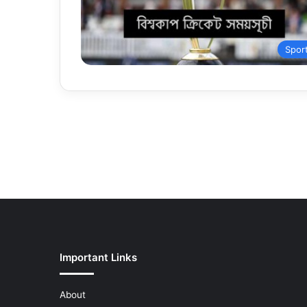
Spor
Important Links
About