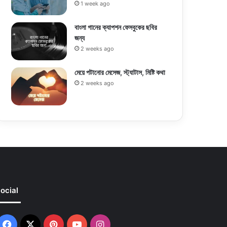
1 week ago
বাংলা গানের ক্যাপশন ফেসবুকের ছবির
জন্য
2 weeks ago
মেয়ে পটানোর মেসেজ, স্ট্যাটাস, মিষ্টি কথা
2 weeks ago
ocial
Facebook
X
Pinterest
YouTube
Instagram