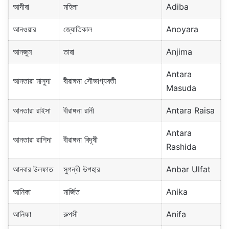
আদীবা
মহিলা
Adiba
আনওয়ার
জ্যোতিকাল
Anoyara
আনজুম
তারা
Anjima
Antara
আনতারা মাসুদা
বীরাঙ্গনা সৌভাগ্যবতী
Masuda
আনতারা রাইসা
বীরাঙ্গনা রানী
Antara Raisa
Antara
আনতারা রাশিদা
বীরাঙ্গনা বিদূষী
Rashida
আনবার উলফাত
সুগন্ধী উপহার
Anbar Ulfat
আনিকা
মার্জিত
Anika
আনিফা
রুপসী
Anifa