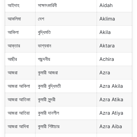
আইদাহ
সাক্ষাৎকারিনী
Aidah
আকলিমা
দেশ
Aklima
আকিলা
বুদ্ধিমতি
Akila
আক্তার
ভাগ্যবান
Aktara
আছীর
পছন্দনীয়
Achira
আজরা
কুমারী আজরা
Azra
আজরা আকিলা
কুমারী বুদ্ধিমতী
Azra Akila
আজরা আতিকা
কুমারী সুন্দরী
Azra Atika
আজরা আতিয়া
কুমারী দানশীল
Azra Atiya
আজরা আদিবা
কুমারী শিষ্টাচার
Azra Aiba