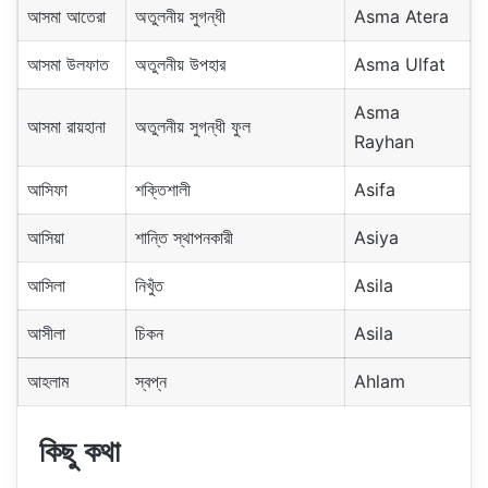
আসমা আতেরা
অতুলনীয় সুগন্ধী
Asma Atera
আসমা উলফাত
অতুলনীয় উপহার
Asma Ulfat
Asma
আসমা রায়হানা
অতুলনীয় সুগন্ধী ফুল
Rayhan
আসিফা
শক্তিশালী
Asifa
আসিয়া
শান্তি স্থাপনকারী
Asiya
আসিলা
নিখুঁত
Asila
আসীলা
চিকন
Asila
আহলাম
স্বপ্ন
Ahlam
কিছু কথা