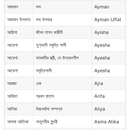
আয়মান
শুভ
Ayman
আয়মান উলফাত
শুভ উপহার
Ayman Ulfat
আয়িশা
জীবন যাপন কারীনী
Ayisha
আয়েশা
পুণ্যবতী সমৃদ্ধি শালী
Ayesha
আয়েশা
ভাববাদীর স্ত্রী, যে উন্নয়নশীল
Ayesha
আয়েশা
সমৃদ্ধিশালী
Ayesha
আরজা
এক
Ajra
আরিফা
প্রবল বাতাস
Arifa
আলিয়া
উচ্চমর্যাদা সম্পন্না
Aliya
আসমা আতিকা
অতুলনীয় সুন্দরী
Asma Atika