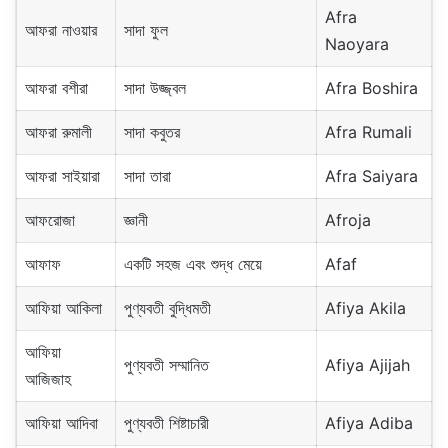
Afra
আফরা নাওয়ার
সাদা ফুল
Naoyara
আফরা বশীরা
সাদা উজ্জ্বল
Afra Boshira
আফরা রুমালী
সাদা কবুতর
Afra Rumali
আফরা সাইয়ারা
সাদা তারা
Afra Saiyara
আফরোজা
জ্ঞানী
Afroja
আফাফ
একটি সহজ এবং শুদ্ধ মেয়ে
Afaf
আফিয়া আকিলা
পুণ্যবতী বুদ্ধিমতী
Afiya Akila
আফিয়া
পুণ্যবতী সম্মানিত
Afiya Ajijah
আজিজাহ
আফিয়া আদিবা
পুণ্যবতী শিষ্টাচারী
Afiya Adiba