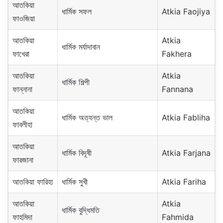
আতকিয়া
ধার্মিক সফল
Atkia Faojiya
ফাওজিয়া
আতকিয়া
Atkia
ধার্মিক মর্যাদাবান
ফাখেরা
Fakhera
আতকিয়া
Atkia
ধার্মিক শিল্পী
ফান্নানা
Fannana
আতকিয়া
ধার্মিক অত্যন্ত ভাল
Atkia Fabliha
ফাবলীহা
আতকিয়া
ধার্মিক বিদূষী
Atkia Farjana
ফারজানা
আতকিয়া ফারিহা
ধার্মিক সুখী
Atkia Fariha
আতকিয়া
Atkia
ধার্মিক বুদ্ধিমতি
ফাহমিদা
Fahmida