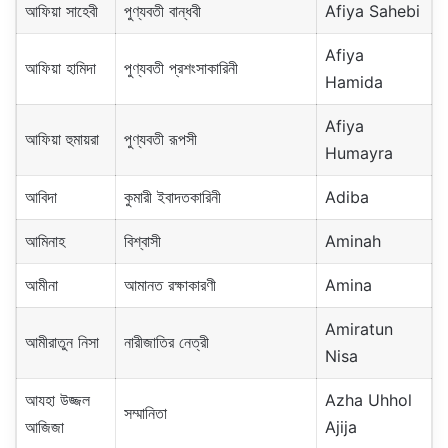
আফিয়া সাহেবী
পুণ্যবতী বান্ধবী
Afiya Sahebi
Afiya
আফিয়া হামিদা
পুণ্যবতী প্রশংসাকারিনী
Hamida
Afiya
আফিয়া হুমায়রা
পুণ্যবতী রূপসী
Humayra
আবিদা
কুমারী ইবাদতকারিনী
Adiba
আমিনাহ
বিশ্বাসী
Aminah
আমীনা
আমানত রক্ষাকারণী
Amina
Amiratun
আমীরাতুন নিসা
নারীজাতির নেত্রী
Nisa
আযহা উজ্জল
Azha Uhhol
সম্মানিতা
আজিজা
Ajija