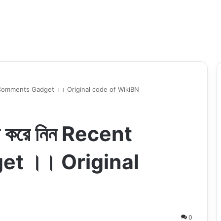
ent Comments Gadget ।। Original code of WikiBN
এড করে নিন Recent
t ।। Original
0