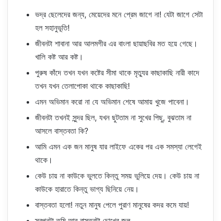
ভদ্র ছেলেদের জন্য, মেয়েদের মনে প্রেম জাগে না! যেটা জাগে সেটা
হল সহানুভূতি!
জীবনটা শাবানা আর আলমগীর এর বাংলা ছায়াছবির মত হয়ে গেছে।
খালি কষ্ট আর কষ্ট।
পুরুষ কাঁদে তখন যখন কষ্টের সীমা থাকে মৃত্যুর কাছাকাছি নারী কাদে
তখন যখন তেলাপোকা থাকে কাছাকাছি!
এমন অভিমান করো না যে অভিমান শেষে আমায় খুজে পাবেনা।
জীবনটা তখনই সুন্দর ছিল, যখন ছুটতাম না সুখের পিছু, বুঝতাম না
আসলে বাস্তবতা কি?
আমি এমন এক জন মানুষ যার লাইফে একের পর এক সমস্যা লেগেই
থাকে।
কেউ চায় না কাউকে ভুলতে কিন্তু সময় ভুলিয়ে দেয়। কেউ চায় না
কাউকে হারাতে কিন্তু ভাগ্য ছিনিয়ে নেয়।
বাস্তবতা হলো! নতুন মানুষ পেলে পুরাণ মানুষের কদর কমে যায়!
স্বপ্নটা তুমি আর বাস্তবটা চোখের জল