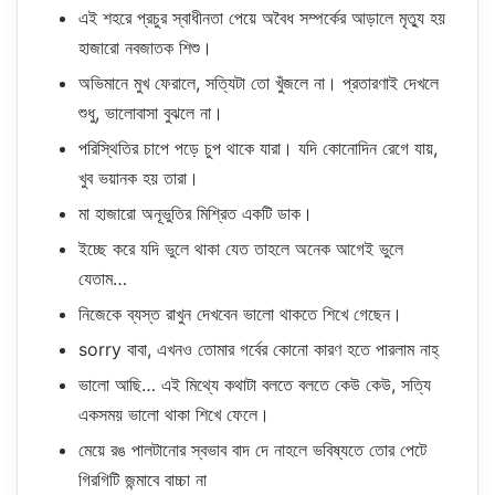
এই শহরে প্রচুর স্বাধীনতা পেয়ে অবৈধ সম্পর্কের আড়ালে মৃত্যু হয়
হাজারো নবজাতক শিশু।
অভিমানে মুখ ফেরালে, সত্যিটা তো খুঁজলে না। প্রতারণাই দেখলে
শুধু, ভালোবাসা বুঝলে না।
পরিস্থিতির চাপে পড়ে চুপ থাকে যারা। যদি কোনোদিন রেগে যায়,
খুব ভয়ানক হয় তারা।
মা হাজারো অনূভুতির মিশ্রিত একটি ডাক।
ইচ্ছে করে যদি ভুলে থাকা যেত তাহলে অনেক আগেই ভুলে
যেতাম…
নিজেকে ব্যস্ত রাখুন দেখবেন ভালো থাকতে শিখে গেছেন।
sorry বাবা, এখনও তোমার গর্বের কোনো কারণ হতে পারলাম নাহ্
ভালো আছি… এই মিথ্যে কথাটা বলতে বলতে কেউ কেউ, সত্যি
একসময় ভালো থাকা শিখে ফেলে।
মেয়ে রঙ পালটানোর স্বভাব বাদ দে নাহলে ভবিষ্যতে তোর পেটে
গিরগিটি জন্মাবে বাচ্চা না