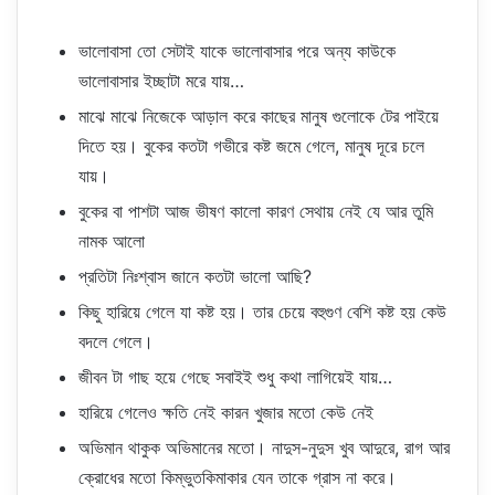
ভালোবাসা তো সেটাই যাকে ভালোবাসার পরে অন্য কাউকে
ভালোবাসার ইচ্ছাটা মরে যায়…
মাঝে মাঝে নিজেকে আড়াল করে কাছের মানুষ গুলোকে টের পাইয়ে
দিতে হয়। বুকের কতটা গভীরে কষ্ট জমে গেলে, মানুষ দূরে চলে
যায়।
বুকের বা পাশটা আজ ভীষণ কালো কারণ সেথায় নেই যে আর তুমি
নামক আলো
প্রতিটা নিঃশ্বাস জানে কতটা ভালো আছি?
কিছু হারিয়ে গেলে যা কষ্ট হয়। তার চেয়ে বহুগুণ বেশি কষ্ট হয় কেউ
বদলে গেলে।
জীবন টা গাছ হয়ে গেছে সবাইই শুধু কথা লাগিয়েই যায়…
হারিয়ে গেলেও ক্ষতি নেই কারন খুজার মতো কেউ নেই
অভিমান থাকুক অভিমানের মতো। নাদুস-নুদুস খুব আদুরে, রাগ আর
ক্রোধের মতো কিম্ভুতকিমাকার যেন তাকে গ্রাস না করে।