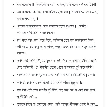
যার মনের কথা প্রকাশের ক্ষমতা যত কম, তার মনের কষ্ট তত বেশি!
কষ্ট পাওয়াটা যার অভ্যাসে পরিণত হয়ে যায়। চোখের জল তার কাছে
হার মানতে বাধ্য।
তোমার অবহেলাগুলো যত্ন সহকারে তুলে রাখলাম। একদিন
আফসোস হিসেবে ফেরত দেবো।
রাগ কমে যায় ভাগ করে নিলে, অভিমান চলে যায় ভালোবাসা দিলে,
কষ্ট বেড়ে যায় বন্ধু ভুলে গেলে, হৃদয় ভেঙে যায় মনের মানুষ আঘাত
করলে।
আমি সেই অভিমানী, যে বুক ভরা কষ্ট নিয়ে সবার সাথে হাঁসি। আমি
সেই অভিমানী, যে সারাদিন হেসে খেলে মধ্যরাতে চুপিসারে কাঁদি।
রেখে দে না আমাকে,তোর কাছে কেউ চাইলে বলবি,আমি শুধু তোরই
আমিও একদিন ভালো হবো! তবে সেটা আমার মৃত্যুর পর।
যার বাবা নেই তার অর্ধেক পৃথিবীটা নেই আর যার মা নেই তার পুরো
পৃথিবীটাই নেই…
হারাতে দিবো না তোমাকে কারন, তুমি আমার জীবনের শ্রেষ্ঠ উপহার…