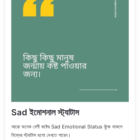
Sad ইমোশনাল স্ট্যাটাস
আরো অনেক বেশী কষ্টের Sad Emotional Status খুঁজে থাকলে
নিম্নের স্ট্যাটাস গুলো দেখতে পারেন।