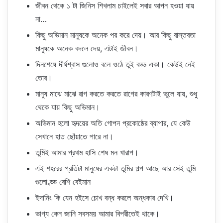
জীবন থেকে ১ টা জিনিস শিখলাম চাইলেই সবার আপন হওয়া যায়
না…
কিছু অভিমান মানুষকে অনেক পর করে দেয়। আর কিছু বাস্তবতা
মানুষকে অনেক বদলে দেয়, এটাই জীবন।
দিনশেষে দীর্ঘশ্বাস গুলোও বলে ওঠে তুই বড্ড একা। কেউই নেই
তোর।
মানুষ মাঝে মাঝে রাগ করতে করতে রাগের কারণটাই ভুলে যায়, শুধু
থেকে যায় কিছু অভিমান।
অভিমান হলো হৃদয়ের অতি গোপন প্রকোষ্ঠের ব্যাপার, যে কেউ
সেখানে হাত ছোঁয়াতে পারে না।
তুমিই আমার প্রথম হাসি শেষ মন খারাপ।
এই শহরের প্রতিটা মানুষের একটা তুমির গল্প আছে আর সেই তুমি
গুলো ব্ড্ড বেশি বেইমান
ইদানিং কি যেন হইসে চোখ বন্ধ করলে অন্ধকার দেখি।
ভাগ্য কেন জানি সবসময় আমার বিপরীতেই থাকে।