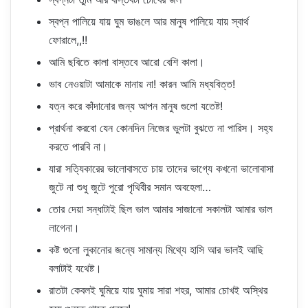
স্বপ্ন পালিয়ে যায় ঘুম ভাঙলে আর মানুষ পালিয়ে যায় স্বার্থ
ফোরালে,,!!
আমি ছবিতে কালা বাস্তবে আরো বেশি কালা।
ভাব নেওয়াটা আমাকে মানায় না! কারন আমি মধ্যবিত্ত!
যত্ন করে কাঁদানোর জন্য আপন মানুষ গুলো যতেষ্ট!
প্রার্থনা করবো যেন কোনদিন নিজের ভুলটা বুঝতে না পারিস। সহ্য
করতে পারবি না।
যারা সত্যিকারের ভালোবাসতে চায় তাদের ভাগ্যে কখনো ভালোবাসা
জুটে না শুধু জুটে পুরো পৃথিবীর সমান অবহেলা…
তোর দেয়া সন্ধাটাই ছিল ভাল আমার সাজানো সকালটা আমার ভাল
লাগেনা।
কষ্ট গুলো লুকানোর জন্যে সামান্য মিথ্যে হাসি আর ভালই আছি
বলাটাই যথেষ্ট।
রাতটা কেবলই ঘুমিয়ে যায় ঘুমায় সারা শহর, আমার চোখই অস্থির