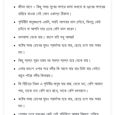
জীবন মানে – কিছু সময় সুখের সাগরে ভাসা কখনো বা দুঃখের সাগরের
হারিয়ে যাওয়া নেই কোন একান্ত ঠিকানা।
পৃথিবীটা মানুষগুলো এমনি, সবাই আপনার ভাল চাইবে, কিন্তু কেউ
চাইবে না আপনি তার চেয়ে বেশি ভাল করেন।
ভালবাসা থেকে যায়। বদলে যাই শুধু আমরা!
কষ্টের সময় চোখের ঘুমও স্বার্থপর হয়ে যায়, ছেড়ে চলে যায় সবার
মত।
কিছু স্বপ্ন পূরন হবার নয় স্বপ্ন স্বপ্ন হয়ে থেকে যায়।
এপার ভাংগে ওপার গরে নদীর কি আসে যায় যার ভিটা যায় সেইত
কান্দে পইরা নদীর কিনারায়।
কি বিচিত্র নিয়ম এ পৃথিবীর মানুষ যার কাছ থেকে যত, বেশি আঘাত
পায়, তাকে তত বেশি মনে রাখে, তাকে বেশি ভালবাসে।
কষ্টের সময় চোখের ঘুমও স্বার্থপর হয়ে যায়, ছেড়ে চলে যায় সবার
মত।
তোমার চেয়ে ভয়ংকর কেউ নেই পৃথিবিতে আমার বিষ্যশ, তুমিযে