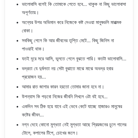
ভালোবাসি বলেই কি তোমাকে পেতে হবে… থাকুক না কিছু ভালোবাসা
অপূর্ণতায়।
অন্যের উপর অভিমান করে নিজেকে কষ্ট দেওয়া মানুষগুলি মারাত্মক
বোকা।
সবকিছু পেলে কি আর জীবনের তৃপ্তি মেটে… কিছু জিনিস না
পাওয়াই থাক।
যতই দূরে সরে আসি, ভুলতে গেলে বুঝতে পারি। কতটা ভালোবাসি…
ভদ্রতা যে দুর্বলতা নয় সেটা বুঝাতে মাঝে মাঝে অভদ্র হবার
প্রয়োজন হয়…
আমার রাত জাগার কারন হয়তো তোমার জানা হবে না।
উপন্যাস কি পড়বো নিজের জীবনি লিখলে ৩টা বই হবে…
একদিন সব ঠিক হয়ে যাবে এই ভেবে কেটে যাচ্ছে হাজারও মানুষের
কষ্টের জীবন…
নগ্ন দেহে কোনো মুগ্ধতা নেই মুগ্ধতা আছে প্রিয়জনের চুলে গালের
টোলে, কপালের টিপে, চোখের জলে।