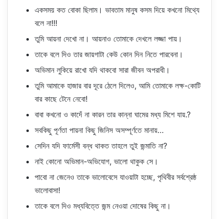
একসময় কত বোকা ছিলাম। ভাবতাম মানুষ কসম দিয়ে কখনো মিথ্যে
বলে না!!!
তুমি আয়না দেখো না। আয়নাও তোমাকে দেখলে লজ্জা পায়।
তাকে বলে দিও তার জায়গাটা কেউ কোন দিন নিতে পারবেনা।
অভিমান লুকিয়ে রাখো যদি থাকবো সারা জীবন অপরাধী।
তুমি আমাকে হাজার বার দূরে ঠেলে দিলেও, আমি তোমাকে লক্ষ-কোটি
বার কাছে টেনে নেবো!
বাবা কখনো ও কাদেঁ না কারন তার কান্না ঘামের মধ্য মিশে যায়.?
সবকিছু পূর্ণতা পায়না কিছু জিনিস অসম্পূর্ণতে মানায়…
সেদিন যদি ফার্মেসী বন্ধ থাকত তাহলে তুই জন্মাতি না?
নাই কোনো অভিমান-অভিযোগ, ভালো থাকুক সে।
পাবো না জেনেও তাকে ভালোবেসে যাওয়াটা হচ্ছে, পৃথিবীর সর্বশ্রেষ্ঠ
ভালোবাসা!
তাকে বলে দিও মধ্যবিত্তে জন্ম নেওয়া দোষের কিছু না।