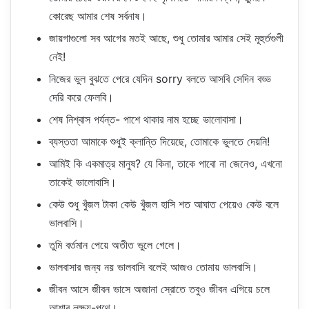
কোরেছ আমার শেষ সর্বনাষ।
জায়গাগুলো সব আগের মতই আছে, শুধু তোমার আমার সেই মূহুর্তগুলী
নেই!
নিজের ভুল বুঝতে পেরে যেদিন sorry বলতে আসবি সেদিন বড্ড
দেরি করে ফেলবি।
শেষ নিশ্বাস পর্যন্ত- পাশে থাকার নাম হচ্ছে ভালোবাসা।
ব্যস্ততা আমাকে শুধুই ক্লান্তি দিয়েছে, তোমাকে ভুলতে দেয়নি!
আমিই কি একমাত্র মানুষ? যে কিনা, তাকে পাবো না জেনেও, এখনো
তাকেই ভালোবাসি।
কেউ শুধু খুঁজল টাকা কেউ খুঁজল হাসি শত আঘাত পেয়েও কেউ বলে
ভালবাসি।
তুমি বর্তমান পেয়ে অতীত ভুলে গেলে।
ভালবাসার জন্য নয় ভালবাসি বলেই আজও তোমায় ভালবাসি।
জীবন আসে জীবন ভাসে অজানা স্রোতে তবুও জীবন এগিয়ে চলে
আশার লক্ষ্য-পথে।