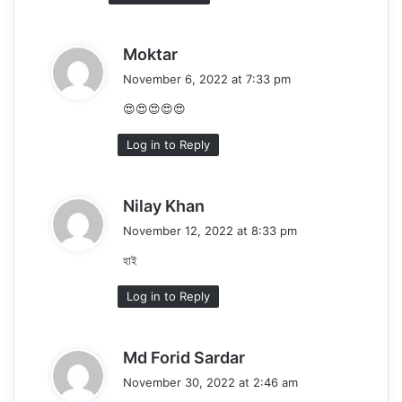
s
Moktar
a
November 6, 2022 at 7:33 pm
y
😍😍😍😍😍
s
:
Log in to Reply
s
Nilay Khan
a
November 12, 2022 at 8:33 pm
y
হাই
s
:
Log in to Reply
s
Md Forid Sardar
a
November 30, 2022 at 2:46 am
y