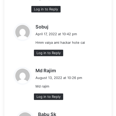
:
Log in to Reply
s
Sobuj
a
April 17, 2022 at 10:42 pm
y
Hmm vaiya ami hackar hote cai
s
:
Log in to Reply
s
Md Rajim
a
August 13, 2022 at 10:26 pm
y
Md rajim
s
:
Log in to Reply
s
Babu Sk