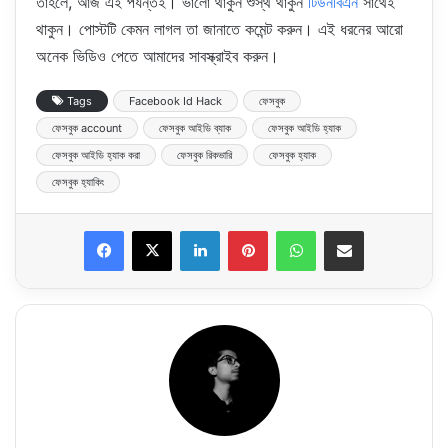
তাহলে, আজ এই পর্যন্তই। ভালো থাকুন শুস্থ থাকুন
টিউনবিএন
সাথেই
থাকুন। পোস্টটি কেমন লাগল তা জানাতে কমেন্ট করুন। এই ধরনের আরো
অনেক ভিডিও পেতে আমাদের সাবস্ক্রাইব করুন।
Tags
Facebook Id Hack
ফেসবুক
ফেসবুক account
ফেসবুক আইডি ব্যাক
ফেসবুক আইডি হ্যাক
ফেসবুক আইডি হ্যাক করা
ফেসবুক রিকভারি
ফেসবুক হ্যাক
ফেসবুক হ‍্যাকিং
LinkedIn
Pinterest
WhatsApp
Share via Email