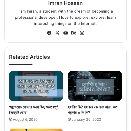
Imran Hossan
I am Imran, a student with the dream of becoming a
professional developer, I love to explore, explore, learn
interesting things on the Internet.
Fa
X
Yo
Be
Ins
ce
uT
ha
tag
bo
ub
nc
ra
ok
e
e
m
Related Articles
অ্যান্ডয়েড ফোনের জন্য কিছু গুরুত্বপূর্ণ
হ্যাকিং কি? হ্যাকার কে এবং কারা, কত
সিক্রেট কোড
প্রকার ও কি কি?
August 6, 2020
January 30, 2023