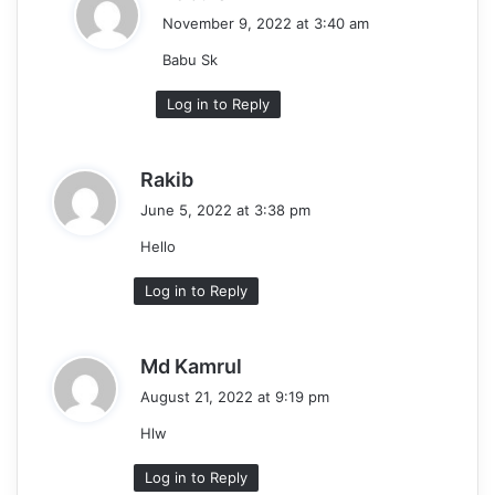
a
November 9, 2022 at 3:40 am
y
Babu Sk
s
:
Log in to Reply
s
Rakib
a
June 5, 2022 at 3:38 pm
y
Hello
s
:
Log in to Reply
s
Md Kamrul
a
August 21, 2022 at 9:19 pm
y
Hlw
s
:
Log in to Reply