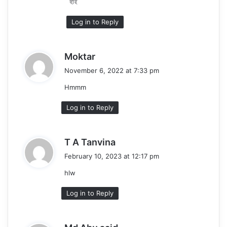
হাই
s
:
Log in to Reply
s
Moktar
a
November 6, 2022 at 7:33 pm
y
Hmmm
s
:
Log in to Reply
s
T A Tanvina
a
February 10, 2023 at 12:17 pm
y
hlw
s
:
Log in to Reply
s