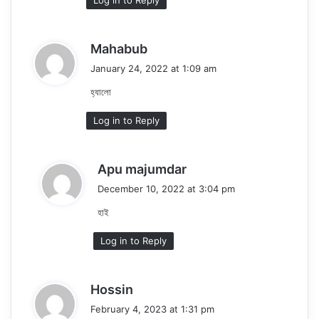
s
Mahabub
a
January 24, 2022 at 1:09 am
y
হ্যালো
s
:
Log in to Reply
s
Apu majumdar
a
December 10, 2022 at 3:04 pm
y
হাই
s
:
Log in to Reply
s
Hossin
a
February 4, 2023 at 1:31 pm
y