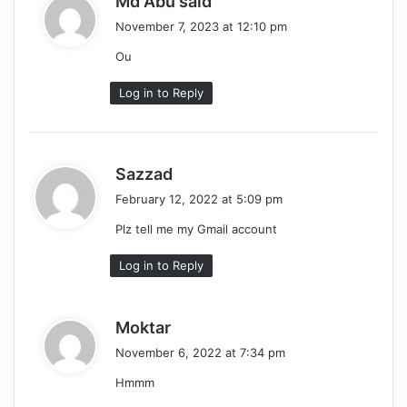
Md Abu said
a
November 7, 2023 at 12:10 pm
y
Ou
s
:
Log in to Reply
s
Sazzad
a
February 12, 2022 at 5:09 pm
y
Plz tell me my Gmail account
s
:
Log in to Reply
s
Moktar
a
November 6, 2022 at 7:34 pm
y
Hmmm
s
: