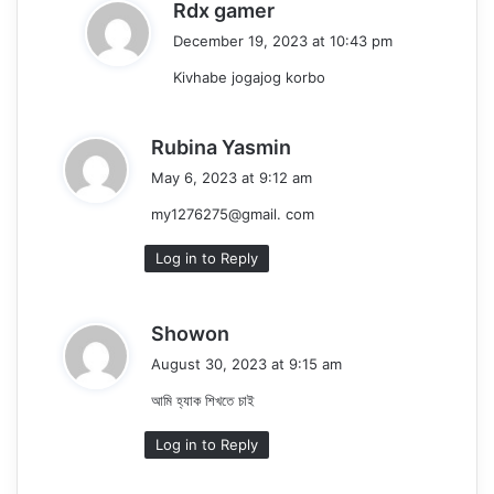
s
Rdx gamer
a
December 19, 2023 at 10:43 pm
y
Kivhabe jogajog korbo
s
:
s
Rubina Yasmin
a
May 6, 2023 at 9:12 am
y
my1276275@gmail. com
s
:
Log in to Reply
s
Showon
a
August 30, 2023 at 9:15 am
y
আমি হ্যাক শিখতে চাই
s
:
Log in to Reply