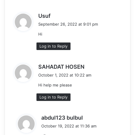
s
Usuf
a
September 26, 2022 at 9:01 pm
y
Hi
s
:
Log in to Reply
s
SAHADAT HOSEN
a
October 1, 2022 at 10:22 am
y
Hi help me please
s
:
Log in to Reply
s
abdul123 bulbul
a
October 19, 2022 at 11:36 am
y