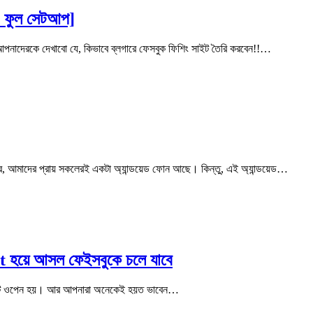
 + ফুল সেটআপ]
দেরকে দেখাবো যে, কিভাবে ব্লগারে ফেসবুক ফিশিং সাইট তৈরি করবেন!!…
আর, আমাদের প্রায় সকলেরই একটা অ্যান্ডয়েড ফোন আছে। কিন্তু, এই অ্যান্ডয়েড…
ct হয়ে আসল ফেইসবুকে চলে যাবে
ইজটি ওপেন হয়। আর আপনারা অনেকেই হয়ত ভাবেন…