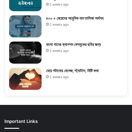
2 weeks ago
৫০০ + মেয়েদের আধুনিক নাম তালিকা অর্থসহ
2 weeks ago
বাংলা গানের ক্যাপশন ফেসবুকের ছবির জন্য
2 weeks ago
মেয়ে পটানোর মেসেজ, স্ট্যাটাস, মিষ্টি কথা
2 weeks ago
Important Links