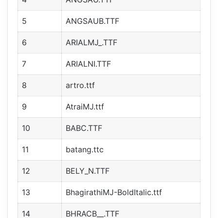
5
ANGSAUB.TTF
6
ARIALMJ_.TTF
7
ARIALNI.TTF
8
artro.ttf
9
AtraiMJ.ttf
10
BABC.TTF
11
batang.ttc
12
BELY_N.TTF
13
BhagirathiMJ-BoldItalic.ttf
14
BHRACB__.TTF