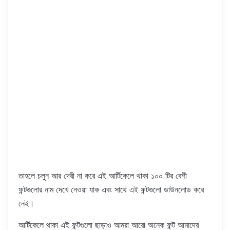
তাহলে চলুন আর দেরী না করে এই আর্টিকেলে থাকা ১০০ টির বেশী
ফন্টগুলোর নাম দেখে নেওয়া যাক এবং সাথে এই ফন্টগুলো ডাউনলোড করে
নেই।
আর্টিকেলে থাকা এই ফন্টগুলো ছাড়াও আমরা আরো অনেক ফন্ট আমাদের