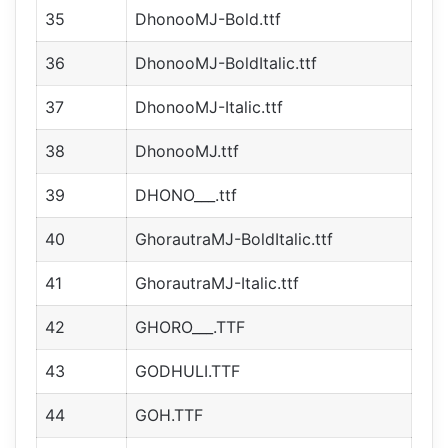
35
DhonooMJ-Bold.ttf
36
DhonooMJ-BoldItalic.ttf
37
DhonooMJ-Italic.ttf
38
DhonooMJ.ttf
39
DHONO___.ttf
40
GhorautraMJ-BoldItalic.ttf
41
GhorautraMJ-Italic.ttf
42
GHORO___.TTF
43
GODHULI.TTF
44
GOH.TTF