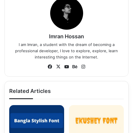
Imran Hossan
I am Imran, a student with the dream of becoming a
professional developer, I love to explore, explore, learn
interesting things on the Internet.
Fa
X
Yo
Be
Ins
ce
uT
ha
tag
bo
ub
nc
ra
ok
e
e
m
Related Articles