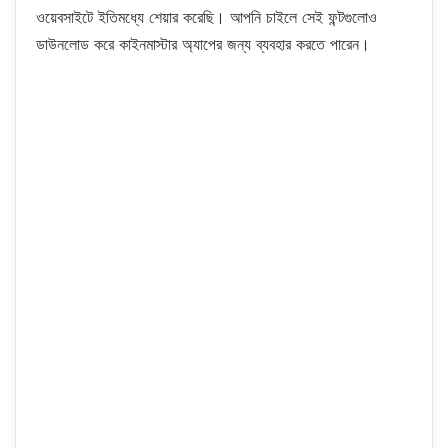
ওয়েবসাইটে ইতিমধ্যে শেয়ার করেছি। আপনি চাইলে সেই ফন্টগুলোও
ডাউনলোড করে কাইনমাস্টার অ্যাপের জন্য ব্যবহার করতে পারেন।