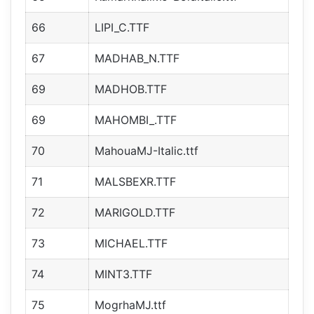
66
LIPI_C.TTF
67
MADHAB_N.TTF
69
MADHOB.TTF
69
MAHOMBI_.TTF
70
MahouaMJ-Italic.ttf
71
MALSBEXR.TTF
72
MARIGOLD.TTF
73
MICHAEL.TTF
74
MINT3.TTF
75
MogrhaMJ.ttf