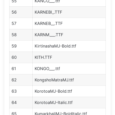
55
KANCO___.ttf
56
KARNEBI_.TTF
57
KARNEB__.TTF
58
KARNM___.TTF
59
KirtinashaMJ-Bold.ttf
60
KITH.TTF
61
KONGO___.ttf
62
KongshoMatraMJ.ttf
63
KorotoaMJ-Bold.ttf
64
KorotoaMJ-Italic.ttf
65
KumarkhaliMJ-BoldItalic.ttf