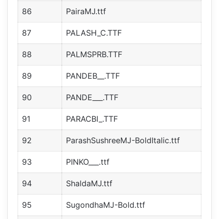
86
PairaMJ.ttf
87
PALASH_C.TTF
88
PALMSPRB.TTF
89
PANDEB__.TTF
90
PANDE___.TTF
91
PARACBI_.TTF
92
ParashSushreeMJ-BoldItalic.ttf
93
PINKO___.ttf
94
ShaldaMJ.ttf
95
SugondhaMJ-Bold.ttf