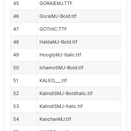
45
GORAIEMJ.TTF
46
GoraiMJ-Bold.ttf
47
GOTHIC.TTF
48
HaldaMJ-Bold.ttf
49
HooglyMJ-Italic.ttf
50
IchamotiMJ-Bold.ttf
51
KALEO___.ttf
52
KalindiSMJ-BoldItalic.ttf
53
KalindiSMJ-Italic.ttf
54
KanchanMJ.ttf