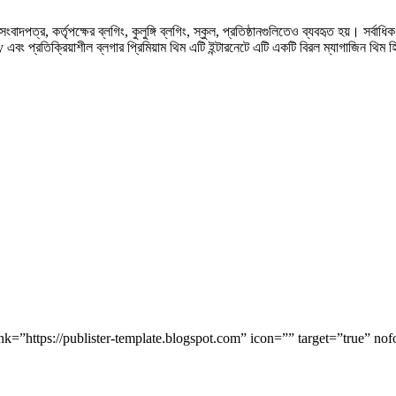
ংবাদপত্র, কর্তৃপক্ষের ব্লগিং, কুলুঙ্গি ব্লগিং, স্কুল, প্রতিষ্ঠানগুলিতেও ব্যবহৃত হয়। সর্
্রতিক্রিয়াশীল ব্লগার প্রিমিয়াম থিম এটি ইন্টারনেটে এটি একটি বিরল ম্যাগাজিন থি
ink=”https://publister-template.blogspot.com” icon=”” target=”true” n