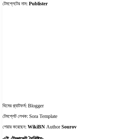
টেমপ্লেটের নাম:
Publister
থিমের প্ল্যাটফর্ম: Blogger
টেমপ্লেট লেখক: Sora Template
শেয়ার করেছেন:
WikiBN
Author
Sourov
এই টেম্পলেট বৈশিষ্ট্য: