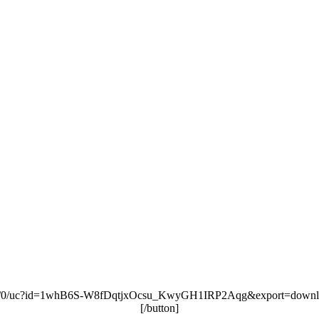
.com/u/0/uc?id=1whB6S-W8fDqtjxOcsu_KwyGH1IRP2Aqg&export=downloa
[/button]