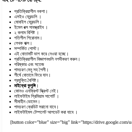
প্রতিক্রিয়াশীল নকশা।
এসইও ফ্রেন্ডলি ।
মোবাইল ফ্রেন্ডলি।
ইমেল বক্স সাবস্ক্রাইব ।
২ কলাম বিশিষ্ট ।
গতিশীল শিরোনাম।
লেখক বাক্স।
সম্পর্কিত পোস্ট।
এই বোতামটি ভাগ করে নেওয়া হচ্ছে।
প্রতিক্রিয়াশীল বিজ্ঞাপনগুলি নগদীকরণ করুন।
পরিষ্কার এবং সতেজ
পাদচরণ মেনু সহ শৈলী।
শীর্ষে বোতামে ফিরে যান।
প্রযুক্তি.বৈশিষ্ট।
মাইক্রো
কুলুঙ্গি
।
কোনও এনক্রিপ্ট স্ক্রিপ্ট নেই।
লাইফটাইম প্রিমিয়াম সাপোর্ট ।
সীমাহীন ডোমেন।
পাদচরণ ক্রেডিট সরানো যাবে।
লাইফটাইমস টেম্পলেট আপডেট করা যাবে ।
[button color=”blue” size=”big” link=”https://drive.google