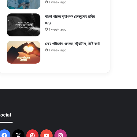
1 week ago
বাংলা গানের ক্যাপশন ফেসবুকের ছবির
জন্য
1 week ago
মেয়ে পটানোর মেসেজ, স্ট্যাটাস, মিষ্টি কথা
1 week ago
ocial
Facebook
X
Pinterest
YouTube
Instagram