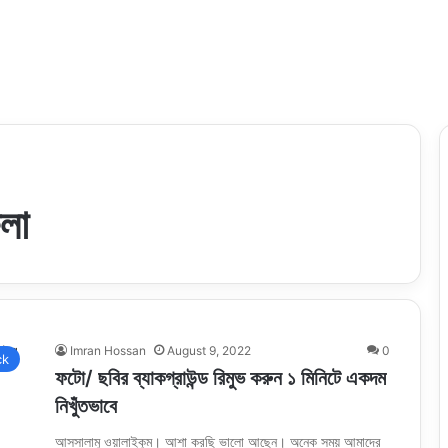
েলা
Imran Hossan
August 9, 2022
0
ck
ফটো/ ছবির ব্যাকগ্রাউন্ড রিমুভ করুন ১ মিনিটে একদম
নিখুঁতভাবে
আসসালামু ওয়ালাইকুম। আশা করছি ভালো আছেন। অনেক সময় আমাদের