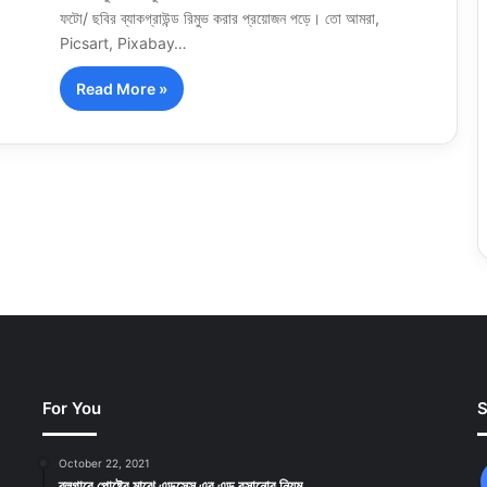
ফটো/ ছবির ব্যাকগ্রাউন্ড রিমুভ করার প্রয়োজন পড়ে। তো আমরা,
Picsart, Pixabay…
Read More »
For You
S
October 22, 2021
ব্লগারে পোষ্টের মাঝে এডসেন্স এর এড বসানোর নিয়ম