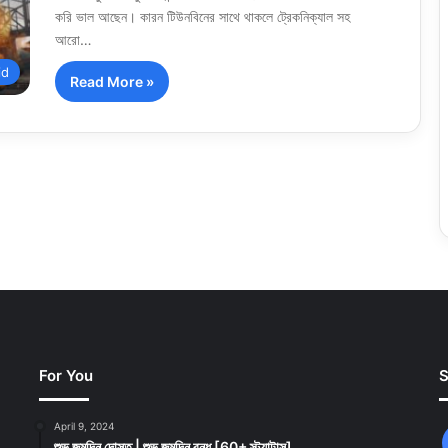
করি ভাল আছেন। কারন টিউনবিনের সাথে থাকলে ট্রেকনিক্যাল সহ
আরো…
id
Read More »
For You
S
April 9, 2024
শুভ জন্মদিন দোস্ত | শুভ জন্মদিন বন্ধু [60+ স্ট্যাটাস]