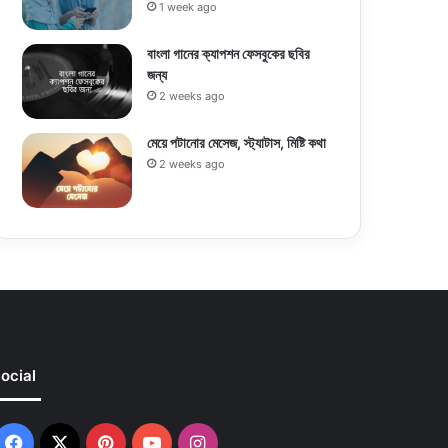
1 week ago
বাংলা গানের ক্যাপশন ফেসবুকের ছবির
জন্য
2 weeks ago
মেয়ে পটানোর মেসেজ, স্ট্যাটাস, মিষ্টি কথা
2 weeks ago
ocial
Facebook
X
Pinterest
YouTube
Instagram