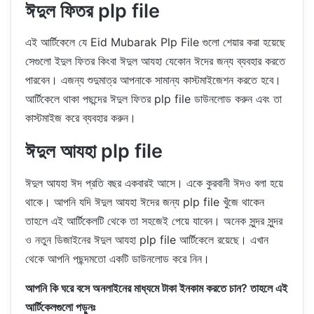
ঈদুল ফিতর plp file
এই আর্টিকেলে যে Eid Mubarak Plp File গুলো শেয়ার করা হয়েছে
সেগুলো ইদুল ফিতর কিংবা ঈদুল আযহা যেকোন ঈদের জন্য ব্যবহার করতে
পারবেন। এজন্য শুদুমাত্র আপনাকে সামান্য কাস্টমাইজেশন করতে হবে।
আর্টিকেলে থাকা পছন্দের ঈদুল ফিতর plp file ডাউনলোড করুন এবং তা
কাস্টমাইজ করে ব্যবহার করুন।
ঈদুল আযহা plp file
ঈদুল আযহা ঈদ প্রতি বছর একবারই আসে। একে কুরবানী ঈদও বলা হয়ে
থাকে। আপনি যদি ঈদুল আযহা ঈদের জন্য plp file খুঁজে থাকেন
তাহলে এই আর্টিকেলটি থেকে তা সহজেই পেয়ে যাবেন। অনেক সুন্দর সুন্দর
ও নতুন ডিজাইনের ঈদুল আযহা plp file আর্টিকেলে রয়েছে। এখান
থেকে আপনি পছন্দমতো একটি ডাউনলোড করে নিন।
আপনি কি ঘরে বসে অনলাইনের মাধ্যমে টাকা ইনকাম করতে চান? তাহলে এই
আর্টিকেলগুলো পড়ুনঃ