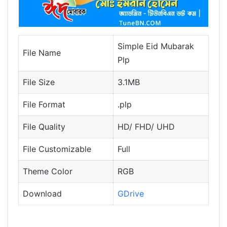
Simple Eid Mubarak
File Name
Plp
File Size
3.1MB
File Format
.plp
File Quality
HD/ FHD/ UHD
File Customizable
Full
Theme Color
RGB
Download
GDrive