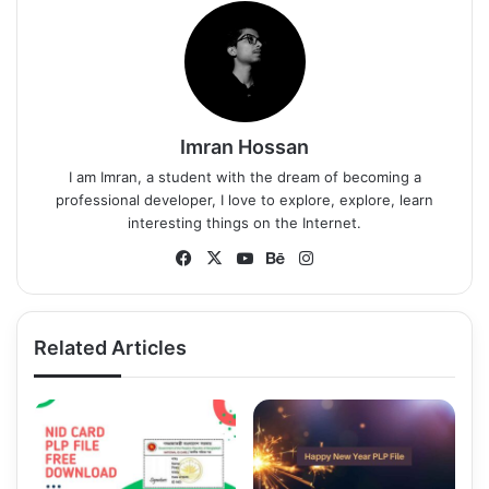
Imran Hossan
I am Imran, a student with the dream of becoming a
professional developer, I love to explore, explore, learn
interesting things on the Internet.
Fa
X
Yo
Be
Ins
ce
uT
ha
tag
bo
ub
nc
ra
ok
e
e
m
Related Articles