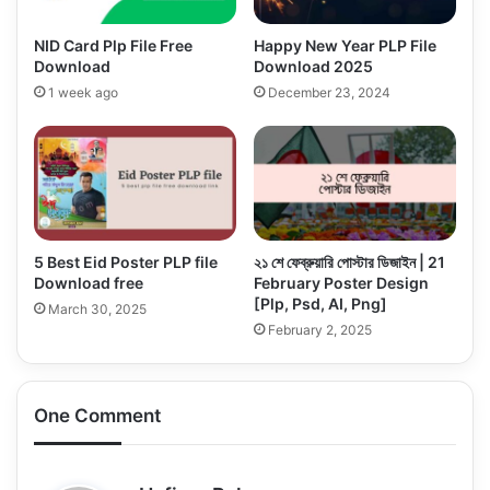
NID Card Plp File Free
Happy New Year PLP File
Download
Download 2025
1 week ago
December 23, 2024
5 Best Eid Poster PLP file
২১ শে ফেব্রুয়ারি পোস্টার ডিজাইন | 21
Download free
February Poster Design
[Plp, Psd, AI, Png]
March 30, 2025
February 2, 2025
One Comment
s