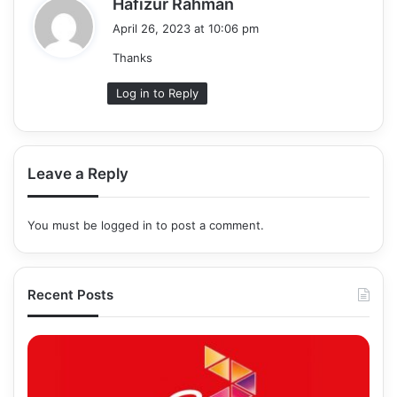
Hafizur Rahman
a
April 26, 2023 at 10:06 pm
y
Thanks
s
:
Log in to Reply
Leave a Reply
You must be
logged in
to post a comment.
Recent Posts