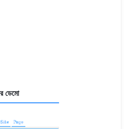
র ডেমো