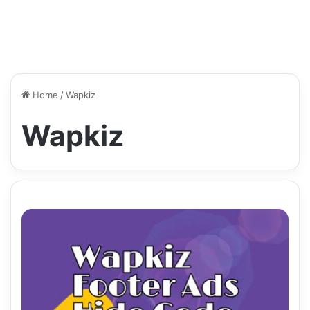
Home
/
Wapkiz
Wapkiz