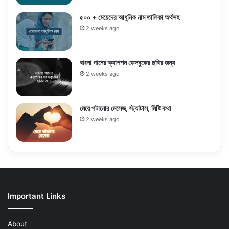
৫০০ + মেয়েদের আধুনিক নাম তালিকা অর্থসহ
2 weeks ago
বাংলা গানের ক্যাপশন ফেসবুকের ছবির জন্য
2 weeks ago
মেয়ে পটানোর মেসেজ, স্ট্যাটাস, মিষ্টি কথা
2 weeks ago
Important Links
About