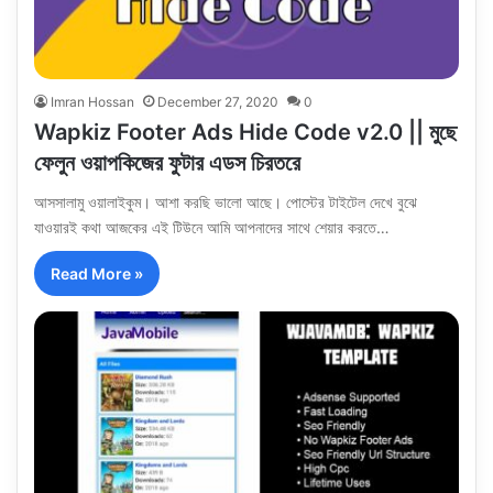
Imran Hossan
December 27, 2020
0
Wapkiz Footer Ads Hide Code v2.0 || মুছে
ফেলুন ওয়াপকিজের ফুটার এডস চিরতরে
আসসালামু ওয়ালাইকুম। আশা করছি ভালো আছে। পোস্টের টাইটেল দেখে বুঝে
যাওয়ারই কথা আজকের এই টিউনে আমি আপনাদের সাথে শেয়ার করতে…
Read More »