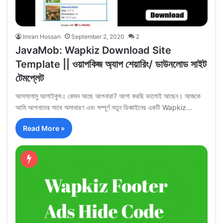
Imran Hossan
September 2, 2020
2
JavaMob: Wapkiz Download Site
Template || ওয়াপকিজ অ্যাপ শেয়ারিং/ ডাউনলোড সাইট
টেমপ্লেট
আসসালামু আলাইকুম। কেমন আছে আপনারা? আশা করছি ভালোই আছেন। আজকে
আমি আপনাদের সাথে অসাধারণ এবং সম্পূর্ণ নতুন ডিজাইনের একটি Wapkiz…
Read More »