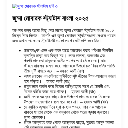
জুম্মা মোবারক স্ট্যাটাস বাংলা ২০২৫
আপনার জন্য আরো কিছু সেরা মানের জুম্মা মোবারক স্ট্যাটাস বাংলা ২০২৫
নিম্নে দিয়ে দিলাম। আপনি এই জুম্মা মোবারক স্ট্যাটাসগুলো দেখতে পারেন
এবং এখান থেকে যে স্ট্যাটাসটি ভালো লাগে সেটি কপি করে নিন।
উচ্চাকাঙ্কা এমন এক বাহন যাতে আরোহণ করার পরিণাম সীমাহীন
ক্লান্তি ছাড়া আর কিছুই নয়। লোভ লালসা, অহংকার এবং
পরশ্রীকাতরতা মানুষকে অসীম পাপের পথে ঠেলে দেয়। যারা
জীবনে সাফল্য কামনা করে, তাদেরকে উপরোক্ত বিষয় গুলির প্রতি
তীক্ষ্ণ দৃষ্টি রাখতে হবে। – হযরত আলী (রাঃ)
অসৎ লোকের ধন-দৌলত পৃথিবীতে সৃষ্ট জীবের বিপদ-আপদের কারণ
হয়ে দাঁড়ায়। – হযরত আলী (রাঃ)
মানুষ জ্ঞান অর্জন করে নিজের অস্থিত্বের সাথে বে-ঈমানী এবং
বিবেক বর্জিত কাজ করে থাকে। – হযরত আলী (রাঃ)
জ্ঞানী লোক অন্যের কাছ থেকে উপদেশ লাভ করে বরং নিজেকে
উপদেশ দানের পাত্র বলে মনে করে না। – হযরত আলী (রাঃ)
যে ব্যক্তি জুম্মার দিনে সূরা কাহাফ পড়বে, তার এক আলোক
থাকবে যা তার থেকে এক শুক্রবার থেকে পরের জুমায় জ্বলবে।
জুম্মা মোবারক।
জীবন আল্লাহর কাছ থেকে আল্লাহর যাত্রা, সুতরাং আসুন আমরা
এটি আল্লাহর জন্য করি। জুম্মা মোবারক