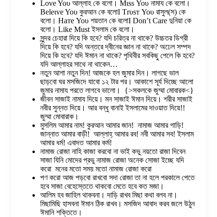
Love Yoυ আল্লাহ কে বলো। Мιѕѕ Yoυ নামায কে বলো।
Вeleιve Yoυ কুরআন কে বলোI Тrυѕт Yoυ রাসুল(স) কে
বলো। Нате Yoυ শয়তান কে বলোI Don’t Care দুনিয়া কে
বলো। Like Must ইসলাম কে বলো।
সুন্দর চেহারা দিয়ে কি হবে? যদি চরিত্র না থাকে? উচ্চতর ডিগ্রী
দিয়ে কি হবে? যদি অন্তরে দ্বীনের জ্ঞান না থাকে? অঢেল সম্পদ
দিয়ে কি হবে? যদি ঈমান না থাকে? পৃথিবীর সবকিছু পেলে কি হবে?
যদি আল্লাহর সাথে না থাকেন…
নতুন আশা নতুন দিন! আজকে হল জুমার দিন। লাগছে ভাল
ছাড়বো ঘর মসজিদে যাবো ১২ টার পর। আকাশে সূর্য দিচ্ছে আলো
জুমার নামায পরতে লাগবে ভালো। {>সকলকে জুম্মা মোবারক<}
জীবন সাজাই নামায দিয়ে। মন সাজাই ঈমান দিয়ে। শরীর সাজাই
নবীর সুন্নত দিয়ে। আর বন্ধু বানাই ইসলামের দাওয়াত দিয়ে!!
জুম্মা মোবারাক।
মুসলিম আমার নাম! কুরআন আমার জান! নামাজ আমার গাড়ি!
জান্নাত আমার বাড়ী! আল্লাহ্ আমার রব! নবী আমার সব! ইসলাম
আমার ধর্ম! এবাদত আমার কর্ম!
নামাজ রোজা নাহি কাজা করবো না ভাই কভু নয়তো রাজা দিবেন
সাজা যিনি মোদের প্রভু নামাজ রোজা অনেক সোজা ইচ্ছে যদি
করো মনের মতো সময় মতো নামাজ রোজা করো
পণ করো আজ পড়বো রাখবো সদা রোজা তা না হলে পরকালে পেতে
হবে সাজা বেহেস্তেতে থাকবো মেতে হবে কত মজা।
আলিম হব জাহিল থাকবনা। দাড়ি রাখব মিছা কথা বলব না।
মিছামিছি হাসবনা ঈমান ঠিক রাখব। মসজিদ আবাদ করব জলে উঠুন
ঈমানি শক্তিতে।