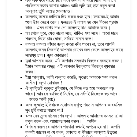
এক এক করে যাচ্ছে চলে মাহে রমযান কি করে দিবো আমি তার
প্রতিদান ক্ষমার আশায় আজও আমি তুলি দুই হাত কবুল করো
আল্লাহ তুমি আমার মোনাজাত।
আল্লাহ আমায় জাগিয়ে দিয় ফজর যখন হবে।ফজরের-ই আযান
শুনে উঠব জেগে তবে। ফজরের-ই নামায হয় যেন দিনের প্রথম
কাজ। এমন ভাগ্য দাও গো আল্লাহ দাও আমাকে আজ।
মন থেকে দূরে, যেও নাকো সরে, থাকিও সদা সঙ্গে। মাঝে মাঝে
শয়তান, দিতে চায় ধোকা, সাজিয়া নানান রঙ্গে।
কখনও কখনও কাঁদার জন্য কারো কাঁধ পাবেন না, তবে আপনি
আল্লাহ জন্য সিজদাই আপনার চোখের জল ফেলে আল্লাহর কাছে
সাহায্য চান। জুমা মোবারক!
দুয়া আপনার অস্ত্র, এটি আপনার সমস্যার বিরুদ্ধে ব্যবহার করুন।
ইমান আপনার অস্ত্র, এটি আপনার উদ্বেগের বিরুদ্ধে ব্যবহার
করুন।
ইয়া আল্লাহ, আমি অন্যায় করেছি, সুতরাং আমাকে ক্ষমা করুন।
আমীন। জুম্মা মোবারক !
ঐ ব্যক্তিই প্রকৃত বুদ্ধিমান, যে নিজে নত হয়ে অপরকে বড়
ভাবে। আর সে ব্যক্তিই নির্বোধ, যে সর্বদাই নিজেকে বড় ভাবে।
– হযরত আলী (রাঃ)
আজ জুম্মাহ; ইতিবাচক মনোভাব রাখুন; শয়তান আপনার আধ্যাত্মিক
সুখ চুরি করতে পারবে না!!
রমজানের সুন্দর মাসের শেষ জুম্মা। আল্লাহ আমাদের সমস্ত দু’আ
কবুল করুন এবং আমাদের ক্ষমা করুন। – আমীন
বিশ্বাস করুন যে আপনার প্রার্থনা কখনই অপচয় হয় না। আপনি
কখনই জানেন না যে কখন, কোথায় বা কীভাবে আল্লাহ উত্তর