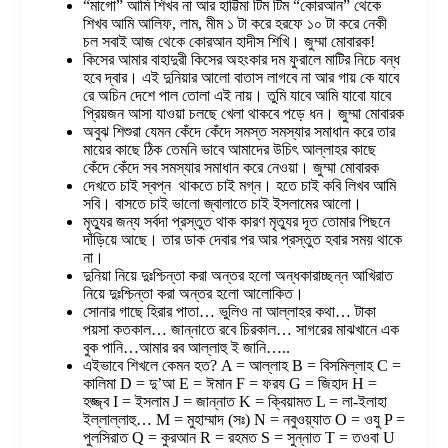
“মাগো” আমি শিখব না আর হাট্টিমা টিম টিম “কোরআন” থেকে
শিখব আমি আলিফ, লাম, মীম ১ টা করে হরফে ১০ টা করে নেকী
চল সবাই আজ থেকে কোরআন হাদীস শিখি। জুম্মা মোবারক!
কিসের আমার বাহাদুরী কিসের অহংকার দম ফুরালে মাটির নিচে বন্ধ
হবে দ্বার। এই দুনিয়ার আলো বাতাস লাগবে না আর গায় কে যাবে
রে অচিন দেশে পাল তোলা এই নায়। তুমি যাবে আমি যাবো যাবে
প্রিয়জন আসা যাওয়া চলছে খেলা থাকবে পড়ে ধন। জুম্মা মোবারক
অবুঝ শিশুরা যেমন কেঁদে কেঁদে সমস্ত সমস্যার সমাধান করে তার
মায়ের কাছে ঠিক তেমনি ভাবে আমাদের উচিৎ আল্লাহর কাছে
কেঁদে কেঁদে সব সমস্যার সমাধান করে নেওয়া। জুম্মা মোবারক
দেখতে চাই স্বপ্ন থাকতে চাই মগ্ন। হতে চাই কবি লিখব আমি
সবি। বাসতে চাই ভালো জ্বালাতে চাই ইসলামের আলো।
মৃত্যুর জন্য সর্বদা প্রস্তুত থাক কারণ মৃত্যুর দূত তোমার পিছনে
দাঁড়িয়ে আছে। তার ডাক দেবার পর আর প্রস্তুত হবার সময় থাকে
না।
দুনিয়া নিয়ে দুঃশ্চিন্তা করা অন্তর হলো অন্ধকারাচ্ছন্ন আখিরাত
নিয়ে দুঃশ্চিন্তা করা অন্তর হলো আলোকিত।
সোনার গাছে হিরার পাতা… ভুলিও না আল্লাহর কথা… টাকা
পয়সা কতকাল… জান্নাতে রবে চিরকাল… সাগরের মাঝখানে এক
বুক পানি…আমার রব আল্লাহু ই জানি…..
এইভাবে শিখলে কেমন হত? A = আল্লাহ B = বিসমিল্লাহ C =
কালিমা D = দু’আ E = ঈমান F = ফরয G = জিহাদ H =
হজ্জ্ব I = ইসলাম J = জান্নাত K = ক্বিয়ামত L = লা-ইলাহা
ইল্লাল্লাহু… M = মুহাম্মাদ (সঃ) N = নবুওয়্যাত O = ওযু P =
পুলসিরাত Q = কুরআন R = রহমত S = সুন্নাত T = তওবা U