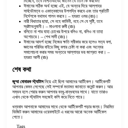
দিচ্ছেন, তবে নিশ্চিতভাবেই জানেন যে তিনি কি করবেন!
ঈমানের সঠিক অর্থ হচ্ছে এই, যে অন্তর দিয়ে আল্লাহর
সার্বভৌমত্ব ও একাত্ববাদের উপলদ্ধি করবে এবং তার প্রতিটি
নির্দেশকে যথাযথ পালন করবে। – হযরত ওমর (রাঃ)।
নারী বিধাতার ছায়া, সে নহে কামিনী, নহে সে যে সৃষ্টি, তবে
স্রষ্টাঅনুমানী। – মাওলানা রুমী (রাঃ)
বলিতে না পার যাহা চোখের উপরে বলিও না, বলিও না তাহা
অগোচরে। – শেখ সাদী (রাঃ)।
ঈমানের আদর্শ হচ্ছে নিজের ক্ষতি স্বীকার করে হলেও সত্য বলা,
জ্ঞানের পরিধির বাইরে কিছু বলার চেষ্টা না করা এবং অন্যের
সমালোচনা করার সময় অন্তরে আল্লাহর ভয় জাগ্রত করা। –
হযরত আলী (রাঃ)
শেষ কথা
জুম্মা মোবারক স্ট্যাটাস
নিয়ে এই ছিলা আমাদের আর্টিকেল। আর্টিকেলটি
আপনার কেমন লেগেছে সেই সম্পর্কে মতামত জানাতে কমেন্ট করুন। আর
সম্ভব হলে শেয়ার করুন আপনার বন্ধু-বান্ধবদের সাথে। যাতে তারাও
এখান থেকে স্ট্যাটাস সহজেই কপি করে নিতে পারে।
ধন্যবাদ আপনাকে আমাদের সাথে থেকে আর্টিকেলটি পড়ার জন্য। নিয়মিত
ভিজিট করুন আমাদের ওয়েবসাইটে এ ধরনের আরো অনেক আর্টিকেল
পেতে।
Tags