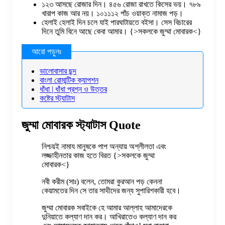
১২৩ আসছে রোজার দিন। ৪৫৬ রোজা রাখতে কিসের ভয়। ৭৮৯
খারাপ কাজ আর নয়। ১০১১১২ পাঁচ ওয়াক্ত নামাজ পড়।
হেলাই হেলাই দিন চলে যাই পারঘাটায়তে বইসা। সেস বিচারের
দিনে তুমি বিনে আছে কেবা আমার। {>সকলকে জুম্মা মোবারক<}
ভালোবাসার ছন্দ
বাংলা রোমান্টিক ক্যাপশন
ধাঁধা | ধাঁধা প্রশ্ন ও উত্তর
কষ্টের স্ট্যাটাস
জুম্মা মোবারক স্ট্যাটাস Quote
নিশ্চয়ই নামায মানুষকে পাপ অন্যায় অশ্লীলতা এবং
লজ্জাহীনতার কাজ হতে বিরত {>সকলকে জুম্মা
মোবারক<}
নবী করীম (সাঃ) বলেন, তোমরা কুরআন পড় কেননা
কেয়ামতের দিন সে তার সাথীদের জন্য সুপারিশকারী হবে।
জুম্মা মোবারক সবাইকে হে আমার আল্লাহ আমাদেরকে
দুনিয়াতে কল্যাণ দান কর। আখিরাতেও কল্যাণ দান কর