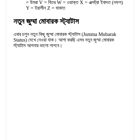
= উমরা V = বিতর W = ওয়াক্ত X = এক্সট্রা ইবাদত (নফল)
Y = ইয়াসীন Z = যাকাত
নতুন জুম্মা মোবারক স্ট্যাটাস
এবার চলুন নতুন কিছু জুম্মা মোবারক স্ট্যাটাস (Jumma Mubarak
Status) দেখে নেওয়া যাক। আশা করছি এসব নতুন জুম্মা মোবারক
স্ট্যাটাস আপনার ভালো লাগবে।