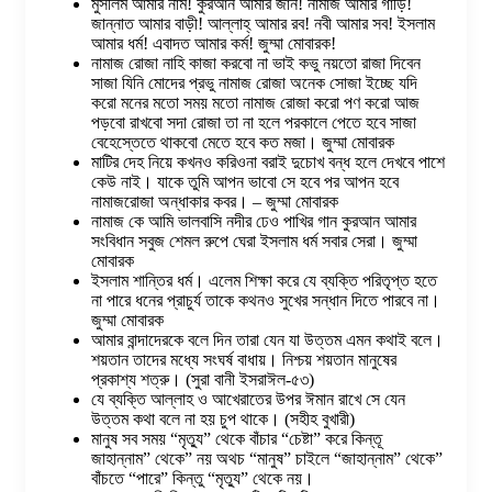
মুসলিম আমার নাম! কুরআন আমার জান! নামাজ আমার গাড়ি!
জান্নাত আমার বাড়ী! আল্লাহ্ আমার রব! নবী আমার সব! ইসলাম
আমার ধর্ম! এবাদত আমার কর্ম! জুম্মা মোবারক!
নামাজ রোজা নাহি কাজা করবো না ভাই কভু নয়তো রাজা দিবেন
সাজা যিনি মোদের প্রভু নামাজ রোজা অনেক সোজা ইচ্ছে যদি
করো মনের মতো সময় মতো নামাজ রোজা করো পণ করো আজ
পড়বো রাখবো সদা রোজা তা না হলে পরকালে পেতে হবে সাজা
বেহেস্তেতে থাকবো মেতে হবে কত মজা। জুম্মা মোবারক
মাটির দেহ নিয়ে কখনও করিওনা বরাই দুচোখ বন্ধ হলে দেখবে পাশে
কেউ নাই। যাকে তুমি আপন ভাবো সে হবে পর আপন হবে
নামাজরোজা অন্ধাকার কবর। – জুম্মা মোবারক
নামাজ কে আমি ভালবাসি নদীর ঢেও পাখির গান কুরআন আমার
সংবিধান সবুজ শেমল রুপে ঘেরা ইসলাম ধর্ম সবার সেরা। জুম্মা
মোবারক
ইসলাম শান্তির ধর্ম। এলেম শিক্ষা করে যে ব্যক্তি পরিতৃপ্ত হতে
না পারে ধনের প্রাচুর্য তাকে কথনও সুখের সন্ধান দিতে পারবে না।
জুম্মা মোবারক
আমার বান্দাদেরকে বলে দিন তারা যেন যা উত্তম এমন কথাই বলে।
শয়তান তাদের মধ্যে সংঘর্ষ বাধায়। নিশ্চয় শয়তান মানুষের
প্রকাশ্য শত্রু। (সুরা বানী ইসরাঈল-৫৩)
যে ব্যক্তি আল্লাহ ও আখেরাতের উপর ঈমান রাখে সে যেন
উত্তম কথা বলে না হয় চুপ থাকে। (সহীহ বুখারী)
মানুষ সব সময় “মৃত্যু” থেকে বাঁচার “চেষ্টা” করে কিন্তূ
জাহান্নাম” থেকে” নয় অথচ “মানুষ” চাইলে “জাহান্নাম” থেকে”
বাঁচতে “পারে” কিন্তু “মৃত্যু” থেকে নয়।