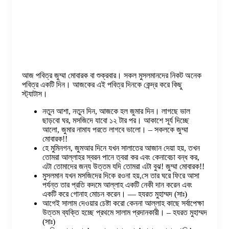
আজ পবিত্র জুম্মা মোবারক বা শুক্রবার। সকল মুসলমানদের নিকট অনেক
পবিত্র একটি দিন। আজকের এই পবিত্র দিনকে কেন্দ্র করে কিছু
স্ট্যাটাস।
নতুন আশা, নতুন দিন, আজকে হল জুমার দিন। লাগছে ভাল
ছাড়বো ঘর, মসজিদে যাবো ১২ টার পর। আকাশে সূর্য দিচ্ছে
আলো, জুমার নামায পরতে লাগবে ভালো। – সকলকে জুম্মা
মোবারক!!
হে মুমিনগন, জুমআর দিনে যখন সালাতের আজান দেয়া হয়, তখন
তোমরা আল্লাহর স্বরন পানে ত্বরা কর এবং কেনাবেচা বন্ধ কর,
এটা তোমাদের জন্য উত্তম যদি তোমরা এটা বুঝ! জুম্মা মোবারক!!
মুসলমান যখন মসজিদের দিকে রওনা হয়,সে তার ঘরে ফিরে আসা
পর্যন্ত তার প্রতি কদমে আল্লাহ একটি নেকী দান করেন এবং
একটি করে গোনাহ মোচন করেন। — হযরত মুহাম্মদ (সাঃ)
আগেই সালাম দেওয়ার চেষ্টা করো কেননা আল্লাহ কাছে সর্বাপেক্ষা
উত্তম ব্যক্তি হচ্ছে প্রথমে সালাম প্রদানকারী। – হযরত মুহাম্মদ
(সাঃ)