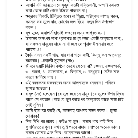
আপনি যদি জানতেন যে সুজুদ কতটা শক্তিশালী, আপনি কখনও
মাথা থেকে মাটি থেকে উঠতে পারবেন না।
শুক্রবার নিকটে, চিন্তিত হবেন না প্রিয়, পরিষ্কার কাপড় পরুন,
সমস্ত ভয় ভুলে যান, চোখের জল ছিঁড়ে, নতুন দিন উপভোগ
করুন।
সুখ হচ্ছে অ্যালার্ম ছাড়াই ফজরের জন্য জাগ্রত হয়।
ঈমানের অসংখ্য শাখা প্রশাখার মধ্যে লজ্জা একটি অন্যতম শাখা,,
যা একজন মানুষের মাঝে না থাকলে সে পূনাঙ্গ ঈমানদার হতে
পারেনা..!!
ধৈর্য্য এমন একটি গাছ, যার সারা গায়ে কাটা, কিন্তু ফল অত্যন্ত
মজাদার। -মহানবী মুহাম্মদ (সাঃ)
জীবনে ছয়টি জিনিস কখনো ভেঙ্গে ফেলো না? ১=মন, ২=সম্পর্ক,
৩= ভরসা, ৪=ভালোবাসা, ৫=বিশ্বাস, ৬=বন্ধুত্য। সঠিক মনে
করলে জানিয়ে দাও।
এই বরকতময় শুক্রবারের জন্য আল্লাহকে ধন্যবাদ। পবিত্র
জুম্মার শুভেচ্ছা।
রাসুল (সঃ) বলেছেন।যে ভুল করে সে মানুষ।যে ভুলের উপর স্থির
থাকে সে শয়তান।আর যে ভুল করার পর আল্লাহর কাছে ক্ষমা চাই
সেই মুমিন।
আমি দুআ’আ করছি যে, আল্লাহ আপনার মঙ্গল করুক। জুম্মা
মোবারক!
দিবা নিশি পর নামায। করিও না ভুল। নামায পরে পারি দিবে।
ফুলসিরাতের পুল। যখন তুমি পরবে নামায।লাগবে অনেক ভাল।
নামায তোমায় এনে দিবে।জান্নাতের আলো।