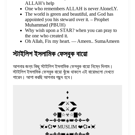
ALLAH’s help
One who remembers ALLAH is never AloneLY.
The world is green and beautiful, and God has
appointed you his steward over it. – Prophet
Muhammad (PBUH)
Why wish upon a STAR? when you can pray to
the one who created it.
Oh Allah, Fix my heart. — Ameen.. SumaAmeen
স্টাইলিশ ইসলামিক ফেসবুক বায়ো
আপনার জন্য কিছু স্টাইলিশ ইসলামিক ফেসবুক বায়ো নিম্নে দিলাম।
স্টাইলিশ ইসলামিক ফেসবুক বায়ো খুঁজে থাকলে এই বায়োগুলো দেখতে
পারেন। আশা করছি আপনার পছন্দ হবে।
♦️
♦️
◢◤⚔️◥◣
◥◣⚔️◢◤
🔷▇☆☣☆▇🔷
🔶━❖✥👑◈👑✥❖━🔶
💓●💞❤ MUSLIM ❤️💞●💓
🔶━❖✥👑◈👑✥❖━🔶