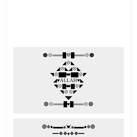
🟠💠═══█💜█═══💠🟠
◢💠◣
◢💠◣◢💠◣
◥💠▇▇👑▇▇💠◤
◢♥️ALLAH♥️◣
◥💠▇👑▇💠◤
◥💠💠◤
◥◤
🟣💠═══█♥️█═══💠🟣
🔴☬●▬▬๑💓๑▬▬●☬🔴
━━❖❖♦️❖❖━━