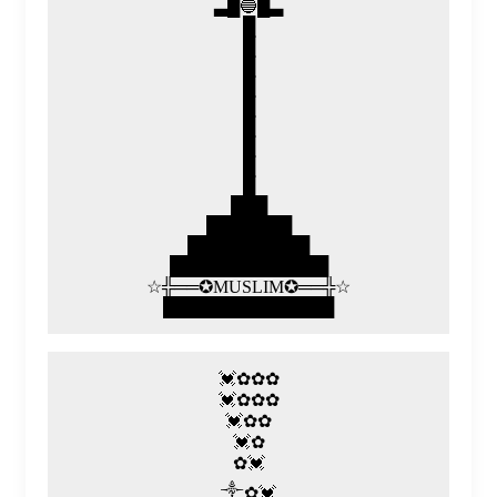
▃█🔵█▃
█
█
█
█
█
█
█
█
█
███
███████
██████████
█████████████
☆╬══✪MUSLIM✪══╬☆
██████████████
💓✿✿✿
💓✿✿✿
💓✿✿
💓✿
✿💓
༒✿💓