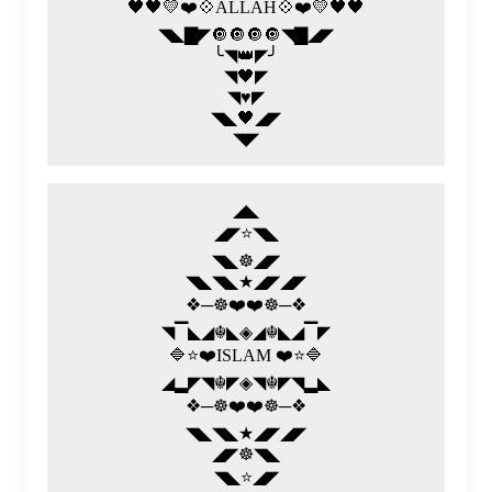
🖤🖤💛❤️💠ALLAH💠❤️💛🖤🖤
◥◣▇◤🔘🔘🔘🔘◥▇◢◤
╰◥👑◤╯
◥🖤◤
◥♥️◤
◥◣🖤◢◤
◥◤
◢◣
◢◤⭐◥◣
◥◣☸◢◤
◥◣◥◣★◢◤◢◤
❖─☸❤️❤️☸─❖
◥▔◣◢☬◣◈◢☬◣◢▔◤
🔷⭐❤️ISLAM ❤️⭐🔷
◢▂◤◥☬◤◈◥☬◤◥▂◣
❖─☸❤️❤️☸─❖
◥◣◥◣★◢◤◢◤
◢◤☸◥◣
◥◣⭐◢◤