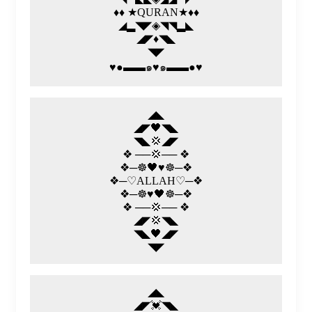
♦️♦️ ★QURAN★♦️♦️
◢▂◥◤◈◥◥▂◣
◢◤♦️◥◣
◥◤
♥️●▬▬๑♥️๑▬▬●♥️
◢◣
◢◤🖤◥◣
◥◣💢◢◤
❖ ──💢── ❖
❖─☸🖤♥️☸─❖
❖─♡️ALLAH♡️─❖
❖─☸♥️🖤☸─❖
❖ ──💢── ❖
◢◤💢◥◣
◥◣🖤◢◤
◥◤
◢◣
◢◤💓◥◣