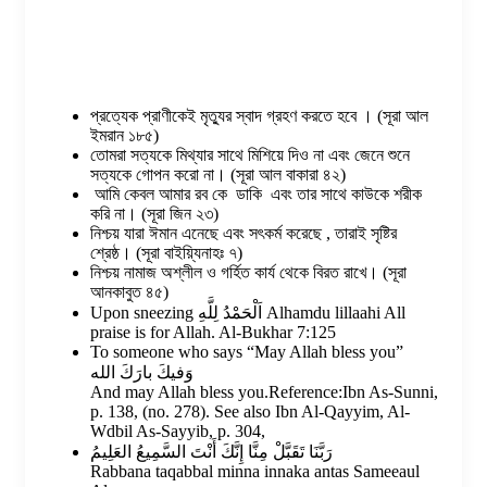
প্রত্যেক প্রাণীকেই মৃত্যুর স্বাদ গ্রহণ করতে হবে । (সূরা আল
ইমরান ১৮৫)
তোমরা সত্যকে মিথ্যার সাথে মিশিয়ে দিও না এবং জেনে শুনে
সত্যকে গোপন করো না। (সূরা আল বাকারা ৪২)
আমি কেবল আমার রব কে ডাকি এবং তার সাথে কাউকে শরীক
করি না। (সূরা জিন ২৩)
নিশ্চয় যারা ঈমান এনেছে এবং সৎকর্ম করেছে , তারাই সৃষ্টির
শ্রেষ্ঠ। (সূরা বাইয়্যিনাহঃ ৭)
নিশ্চয় নামাজ অশ্লীল ও গর্হিত কার্য থেকে বিরত রাখে। (সূরা
আনকাবুত ৪৫)
Upon sneezing اَلْحَمْدُ لِلَّهِ Alhamdu lillaahi All
praise is for Allah. Al-Bukhar 7:125
To someone who says “May Allah bless you”
وَفيكَ بارَكَ الله
And may Allah bless you.Reference:Ibn As-Sunni,
p. 138, (no. 278). See also Ibn Al-Qayyim, Al-
Wdbil As-Sayyib, p. 304,
رَبَّنَا تَقَبَّلْ مِنَّا إِنَّكَ أَنْتَ السَّمِيعُ العَلِيمُ
Rabbana taqabbal minna innaka antas Sameeaul