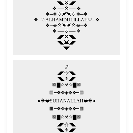
◥◣💠◢◤
❖ ──💠── ❖
❖─☸💠💓💓💠☸─❖
❖─♡️ALHAMDULILLAH♡️─❖
❖─☸💠💓💓💠☸─❖
❖ ──💠── ❖
◢◤💠◥◣
◥◣💓◢◤
◥◤
♐
◢◤⚝◥◣
◥◣⚜◢◤
🟪▇☆☣☆▇🟪
🟦━❖✥◈✥❖━🟦
●🔷❤️SUHANALLAH❤️🔷●
🟧━❖✥◈✥❖━🟧
🟪▇☆☣☆▇🟪
◢◤⚝◥◣
◥◣⚜◢◤