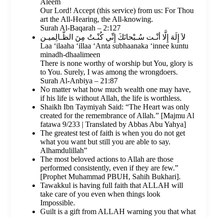
Aleem
Our Lord! Accept (this service) from us: For Thou
art the All-Hearing, the All-knowing.
Surah Al-Baqarah – 2:127
لاَ إِلَهَ إِلَّا أنْـت سُـبْحانَكَ إِنِّي كُنْـتُ مِنَ الظّـالِميـن
Laa ‘ilaaha ‘illaa ‘Anta subhaanaka ‘innee kuntu
minadh-dhaalimeen
There is none worthy of worship but You, glory is
to You. Surely, I was among the wrongdoers.
Surah Al-Anbiya – 21:87
No matter what how much wealth one may have,
if his life is without Allah, the life is worthless.
Shaikh Ibn Taymiyah Said: “The Heart was only
created for the remembrance of Allah.” [Majmu Al
fatawa 9/233 | Translated by Abbas Abu Yahya]
The greatest test of faith is when you do not get
what you want but still you are able to say.
Alhamdulillah”
The most beloved actions to Allah are those
performed consistently, even if they are few.”
[Prophet Muhammad PBUH, Sahih Bukhari].
Tawakkul is having full faith that ALLAH will
take care of you even when things look
Impossible.
Guilt is a gift from ALLAH warning you that what