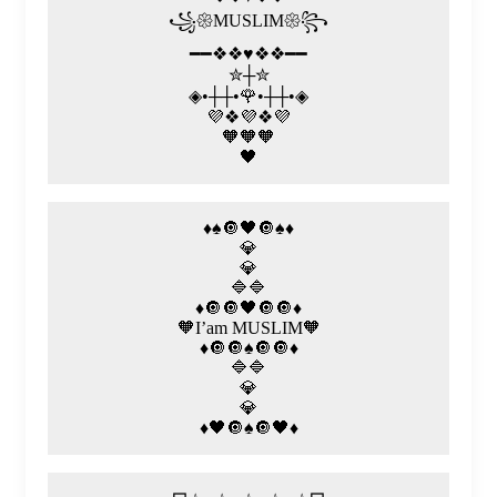
꧁𑁍MUSLIM𑁍꧂
━━❖❖♥❖❖━━
✮┼✮
◈•┼┼•🌹•┼┼•◈
💜❖💜❖💜
🧡🧡🧡
🖤
♦️♠️🔘🖤🔘♠️♦️
💎
💎
🔷🔷
♦️🔘🔘🖤🔘🔘♦️
🧡I’am MUSLIM​🧡
♦️🔘🔘♠️🔘🔘♦️
🔷🔷
💎
💎
♦️🖤🔘♠️🔘🖤♦️