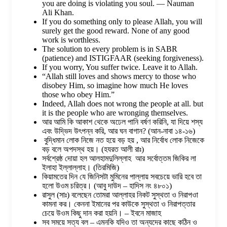
you are doing is violating you soul. — Nauman
Ali Khan.
If you do something only to please Allah, you will
surely get the good reward. None of any good
work is worthless.
The solution to every problem is in SABR
(patience) and ISTIGFAAR (seeking forgiveness).
If you worry, You suffer twice. Leave it to Allah.
“Allah still loves and shows mercy to those who
disobey Him, so imagine how much He loves
those who obey Him.”
Indeed, Allah does not wrong the people at all. but
it is the people who are wronging themselves.
আর আমি কি আকাশ থেকে অঢেল পানি বর্ষণ করিনি, যা দিয়ে শস্য
এবং উদ্ভিদ উৎপন্ন করি, আর ঘন বাগান? (আন-নাবা ১৪-১৬)
বুদ্ধিমান লোক নিজে নত হয়ে বড় হয় , আর নির্বোধ লোক নিজেকে
বড় বলে অপদস্থ হয়। (হযরত আলী রাঃ)
সর্বশ্রেষ্ঠ দোয়া হল আলহামদুলিল্লাহ আর সর্বোত্তম জিকির লা
ইলাহা ইল্লাল্লাহ। (তিরমিজি)
কিয়ামতের দিন যে জিনিসটা মুমিনের পাল্লায় সবচেয়ে ভারি হবে তা
হলো উওম চরিত্র। (আবু দাউদ – হাদিস নং ৪৮০১)
রাসুল (সাঃ) বলেছেন তোমরা আল্লাহর নিকট সুস্থতা ও নিরাপওা
কামনা কর। কেননা ইমানের পর কাউকে সুস্থতা ও নিরাপত্তার
চেয়ে উওম কিছু দান করা হয়নি। – ইবনে মাজাহ
সব সময়ে সত্য বল – এমনকি যদিও তা অন্যদের কাছে কঠিন ও