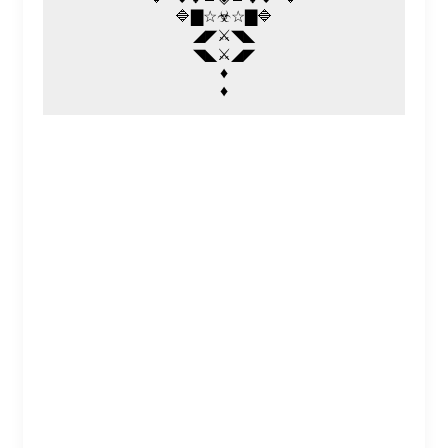
🔷▇☆☣☆▇🔷
◢◤⚔️◥◣
◥◣⚔️◢◤
♦️
♦️