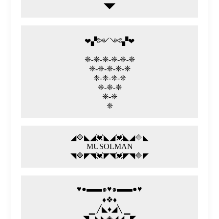
◥◤
❤▞༻༺▞❤
❈-❈-❈-❈-❈-❈
❈-❈-❈-❈-❈
❈-❈-❈-❈
❈-❈-❈
❈-❈
❈
◢🔷◣◢💓◣◢💓◣◢🔷◣
MUSOLMAN
◥🔷◤◥💓◤◥💓◤◥🔷◤
♥️●▬▬๑♥️๑▬▬●♥️
♦️❖♦️
╱◣♦️◢╲
◥▔◣◣◈◢◢▔◤