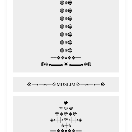
🟣☬🔵
🟣☬🔵
🟣☬🔵
🟣☬🔵
🟣☬🔵
🟣☬🔵
🟣☬🔵
━━❖❖♦️❖❖━━
🔴☬●▬▬๑💓๑▬▬●☬🔴
🔘⟶⟶⟵💠MUSLIM💠⟶⟵⟵🔘
🖤
💜💜💜
💙❖💙❖💙
◈•┼┼•🌹•┼┼•◈
✮┼✮
━━❖❖♥❖❖━━