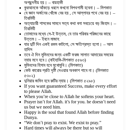
অপছন্দনীয় হয়। – বায়হাকী
কুরআনকে আঁকড়ে ধরলে কখনো বিপথগামী হবেনা। – মিশকাত
যে জ্ঞান অর্জনের খোঁজে বের হয় , সে আল্লাহর পথে বের হয়। –
তিরমিযী
অত্যাচারী শাসকের সামনে সত্য কথা বলা সবচেয়ে বড় জিহাদ। –
তিরমিযী
তোমাদের মধ্যে সে-ই উত্তম, যে তার পরিবার পরিজনের কাছে
উত্তম। – ইবনে মাজাহ
যার দুটি দিন একই রকম কাটলো, সে ক্ষতিগ্রস্ত হলো। – আল
হাদিস
তবে ঐ দিন মুমিনদের জন্য একটি ফরজ সালাত আদায়ের সময়ের
ন্যায় মনে হবে। (বাইহাকি-মিশকাত ৫৫৬৩)
মুমিনদের হিসাব হবে মুখোমুখি। (মিশকাত)
কেউ কারোর প্রতি দৃষ্টি দেওয়ার অবকাশ পাবে না। (মিশকাত
৫৩০২)
দুনিয়ার জমিন হবে রুটির ন্যায়। (মিশকাত ৫২৯৮)
If you want guaranteed Success, make every effort
to please Allah.
When you’re close to Allah he softens your heart.
Prayer isn’t for Allah. it’s for you. he doesn’t need
us but we need him.
Happy is the soul that found Allah before finding
Dunya.
“We don’t pray to exist. We exist to pray.”
Hard times will always be there but so will