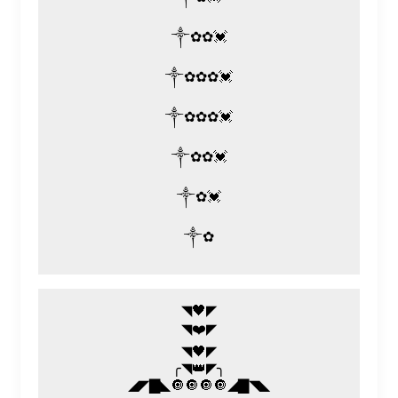
༒✿✿💓
༒✿✿✿💓
༒✿✿✿💓
༒✿✿💓
༒✿💓
༒✿
◥🖤◤
◥❤️◤
◥🖤◤
╭◥👑◤╮
◢◤▇◣🔘🔘🔘🔘◢▇◥◣