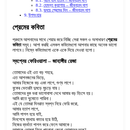
আমি যদি হতাম – জীবনানন্দ দাশ
হেমন্ত কুয়াশায় – জীবনানন্দ দাশ
হৃদয়ে প্রেমের দিন – জীবনানন্দ দাশ
উপসংহার
প্রেমের কবিতা
প্রথমে আপনাদের সাথে শেয়ার করে নিচ্ছি সেরা সকল ও অসাধারণ
প্রেমের
কবিতা
সমূহ। আশা করছি এসকল কবিতাগুলো আপনার কাছে অনেক ভালো
লাগবে। নিম্নে কবিতাগুলো একে একে দিয়ে দেওয়া হলো।
স্বপ্নের ফেরিওয়ালা – জাহাঙ্গীর রেজা
তোমাদের এই এত বড় শহরে,
এত আপনজনের ভিড়ে,
আমার নিজেকে বড় একা লাগে, শুণ্য লাগে।
বুকের ভেতরটা দুমড়ে মুচড়ে যায়।
তোমাদের বুক ভরা ভালোবাসা দেখে আমার বড় হিংসে হয়।
আমি রাতে ঘুমোতে পারিনা।
এই যে তোমরা দিনরাত স্বপ্ন নিয়ে ফেরি করো,
আমার হতাশ লাগে,
আমি পাগল হয়ে যাই,
দিনশেষে ব্যথায় কাতর হয়ে উঠি,
নিজের ব্যর্থতা পাগল করে ফেলে আমাকে।
আমাকে তোমরা নিতে পারোনা কেনো তোমাদের দলে?