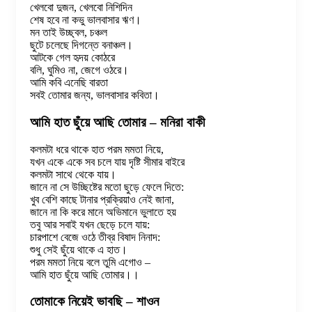
খেলবো দুজন, খেলবো নিশিদিন
শেষ হবে না কভু ভালবাসার ঋণ।
মন তাই উচ্ছ্বল, চঞ্চল
ছুটে চলেছে দিগন্তে বনাঞ্চল।
আটকে গেল হৃদয় কোঠরে
বলি, ঘুমিও না, জেগে ওঠরে।
আমি কবি এনেছি বারতা
সবই তোমার জন্য, ভালবাসার কবিতা।
আমি হাত ছুঁয়ে আছি তোমার – মনিরা বাকী
কলমটা ধরে থাকে হাত পরম মমতা নিয়ে,
যখন একে একে সব চলে যায় দৃষ্টি সীমার বাইরে
কলমটা সাথে থেকে যায়।
জানে না সে উচ্ছিষ্টের মতো ছুড়ে ফেলে দিতে:
খুব বেশি কাছে টানার প্রক্রিয়াও নেই জানা,
জানে না কি করে মানে অভিমানে ভুলাতে হয়
তবু আর সবাই যখন ছেড়ে চলে যায়:
চারপাশে বেজে ওঠে তীব্র বিষাদ নিনাদ:
শুধু সেই ছুঁয়ে থাকে এ হাত।
পরম মমতা নিয়ে বলে তুমি এগোও –
আমি হাত ছুঁয়ে আছি তোমার।।
তোমাকে নিয়েই ভাবছি – শাওন