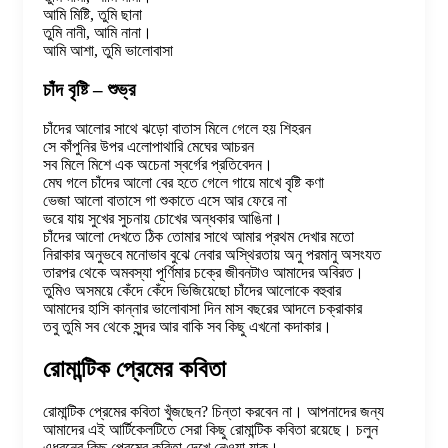
আমি মিষ্টি, তুমি ছানা
তুমি নানী, আমি নানা।
আমি আশা, তুমি ভালোবাসা
চাঁদ বৃষ্টি – শুভ্র
চাঁদের আলোর সাথে ঝড়ো বাতাস মিলে গেলে হয় শিহরন
সে কাঁপুনির উপর এলোপাথারি মেঘের আচরন
সব মিলে মিশে এক অচেনা স্বর্গের প্রতিবেদন।
মেঘ গলে চাঁদের আলো বের হতে গেলে গায়ে মাখে বৃষ্টি কণা
ভেজা আলো বাতাসে গা শুকাতে এসে আর ফেরে না
ভরে যায় সুখের সুচনায় চোখের অন্ধকার আঙিনা।
চাঁদের আলো দেখতে ঠিক তোমার সাথে আমার প্রথম দেখার মতো
নিরাকার অনুভবে মনোভাব বুঝে নেবার অস্থিরতায় অনু পরমানু অসংযত
তারপর থেকে অমবস্যা পূর্ণিমার চক্রে জীবনটাও আমাদের অবিরত।
তুমিও অসময়ে কেঁদে কেঁদে ভিজিয়েছো চাঁদের আলোকে বহুবার
আমাদের হাসি কান্নার ভালোবাসা দিন মাস বছরের আদলে চক্রাকার
তবু তুমি সব থেকে সুন্দর আর বাকি সব কিছু এখনো কদাকার।
রোমান্টিক প্রেমের কবিতা
রোমান্টিক প্রেমের কবিতা খুঁজছেন? চিন্তা করবেন না। আপনাদের জন্য
আমাদের এই আর্টিকেলটিতে সেরা কিছু রোমান্টিক কবিতা রয়েছে। চলুন
এধরনের কিছু প্রেমের কবিতা দেখে নেওয়া যাক।