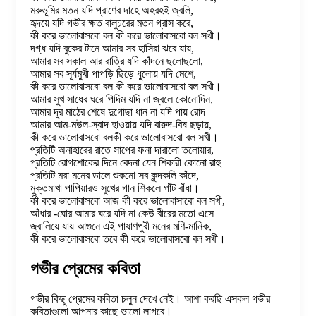
মরুভূমির মতন যদি প্রাণের দাহে অহরহই জ্বলি,
হৃদয়ে যদি গভীর ক্ষত বালুচরের মতন গ্রাস করে,
কী করে ভালোবাসবো বল কী করে ভালোবাসবো বল সখী।
দগ্ধ যদি বুকের টানে আমার সব হাসিরা ঝরে যায়,
আমার সব সকাল আর রাত্রি যদি কাঁদনে ছলোছলো,
আমার সব সূর্যমুখী পাপড়ি ছিড়ে ধুলোয় যদি মেশে,
কী করে ভালোবাসবো বল কী করে ভালোবাসবো বল সখী।
আমার সুখ সাধের ঘরে পিদিম যদি না জ্বলে কোনোদিন,
আমার দূর মাঠের শেষে দুগোছা ধান না যদি পায় রোদ
আমার আম-মউল-স্বাদ হাওয়ায় যদি বারুদ-বিষ ছড়ায়,
কী করে ভালোবাসবো বলকী করে ভালোবাসবো বল সখী।
প্রতিটি অনাহারের রাতে সাপের ফনা দারালো তলোয়ার,
প্রতিটি রোগশোকের দিনে বেদনা যেন শিকারী কোনো রাহু
প্রতিটি মরা মনের ডালে শুকনো সব কুন্দকলি কাঁদে,
মুক্তমাখা পাপিয়ারও সুখের গান শিকলে গাঁট বাঁধা।
কী করে ভালোবাসবো আজ কী করে ভালোবাসাবো বল সখী,
আঁধার -ঘোর আমার ঘরে যদি না কেউ বীরের মতো এসে
জ্বালিয়ে যায় আগুনে এই পাষাণপুরী মনের মণি-মানিক,
কী করে ভালোবাসবো তবে কী করে ভালোবাসবো বল সখী।
গভীর প্রেমের কবিতা
গভীর কিছু প্রেমের কবিতা চলুন দেখে নেই। আশা করছি এসকল গভীর
কবিতাগুলো আপনার কাছে ভালো লাগবে।