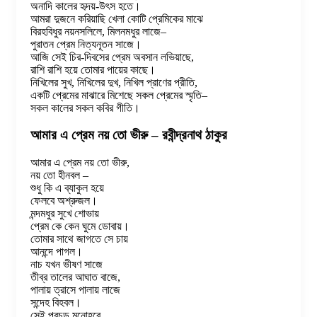
অনাদি কালের হৃদয়-উৎস হতে।
আমরা দুজনে করিয়াছি খেলা কোটি প্রেমিকের মাঝে
বিরহবিধুর নয়নসলিলে, মিলনমধুর লাজে–
পুরাতন প্রেম নিত্যনূতন সাজে।
আজি সেই চির-দিবসের প্রেম অবসান লভিয়াছে,
রাশি রাশি হয়ে তোমার পায়ের কাছে।
নিখিলের সুখ, নিখিলের দুখ, নিখিল প্রাণের প্রীতি,
একটি প্রেমের মাঝারে মিশেছে সকল প্রেমের স্মৃতি–
সকল কালের সকল কবির গীতি।
আমার এ প্রেম নয় তো ভীরু – রবীন্দ্রনাথ ঠাকুর
আমার এ প্রেম নয় তো ভীরু,
নয় তো হীনবল –
শুধু কি এ ব্যাকুল হয়ে
ফেলবে অশ্রুজল।
মন্দমধুর সুখে শোভায়
প্রেম কে কেন ঘুমে ডোবায়।
তোমার সাথে জাগতে সে চায়
আনন্দে পাগল।
নাচ যখন ভীষণ সাজে
তীব্র তালের আঘাত বাজে,
পালায় ত্রাসে পালায় লাজে
সন্দেহ বিহবল।
সেই প্রচন্ড মনোহরে