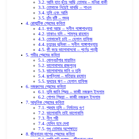
আমি হাত ছুঁয়ে আছি তোমার – মনিরা বাকী
তোমাকে নিয়েই ভাবছি – শাওন
তুমি এবং আমি
চাঁদ বৃষ্টি – শুভ্র
রোমান্টিক প্রেমের কবিতা
কথা আছে – সুনীল গঙ্গোপাধ্যায়
তাকাও যদি – শামসুর রাহমান
তোমাকেই চাই – হেলাল হাফিজ
চতুরের ভূমিকা – সুনীল গঙ্গোপাধ্যায়
কী করে ভালোবাসবো – পূর্ণেন্দু পত্রী
গভীর প্রেমের কবিতা
দোলনচাঁপার মায়াটান
ভালোবাসার রাজপুত্র
ভালোবাসার মানি ও তুমি
রূপন্তিমা – মতিয়ার রহমান
হৃদয়ের ঋণ – হেলাল হাফিজ
নজরুলের প্রেমের কবিতা
তুমি জানি প্রিয় – কাজী নজরুল ইসলাম
গোপন প্রিয়া – কাজী নজরুল ইসলাম
আধুনিক প্রেমের কবিতা
প্রথম তুমি – নির্মলেন্দু গুণ
ভালোবাসি তাই ভালোবাসি
নীল পরী
যেদিন হবে দেখা
শুধু তোমার অপেক্ষাতে
জীবনানন্দ দাশের প্রেমের কবিতা