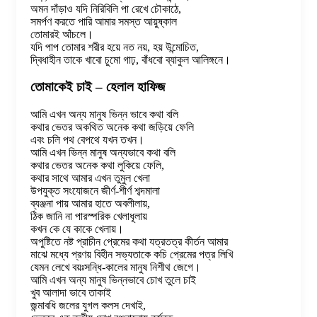
অমন দাঁড়াও যদি নিরিবিলি পা রেখে চৌকাঠে,
সমর্পণ করতে পারি আমার সমস্ত আয়ুষ্কাল
তোমারই আঁচলে।
যদি পাপ তোমার শরীর হয়ে নত নয়, হয় উন্মোচিত,
দ্বিধাহীন তাকে খাবো চুমো গাঢ়, বাঁধবো ব্যাকুল আলিঙ্গনে।
তোমাকেই চাই – হেলাল হাফিজ
আমি এখন অন্য মানুষ ভিন্ন ভাবে কথা বলি
কথার ভেতর অকথিত অনেক কথা জড়িয়ে ফেলি
এবং চলি পথ বেপথে যখন তখন।
আমি এখন ভিন্ন মানুষ অন্যভাবে কথা বলি
কথার ভেতর অনেক কথা লুকিয়ে ফেলি,
কথার সাথে আমার এখন তুমুল খেলা
উপযুক্ত সংযোজনে জীর্ণ-শীর্ণ শব্দমালা
ব্যঞ্জনা পায় আমার হাতে অবলীলায়,
ঠিক জানি না পারস্পরিক খেলাধূলায়
কখন কে যে কাকে খেলায়।
অপুষ্টিতে নষ্ট প্রাচীন প্রেমের কথা যত্রতত্র কীর্তন আমার
মাঝে মধ্যে প্রণয় বিহীন সভ্যতাকে কচি প্রেমের পত্র লিখি
যেমন লেখে বয়ঃসন্ধি-কালের মানুষ নিশীথ জেগে।
আমি এখন অন্য মানুষ ভিন্নভাবে চোখ তুলে চাই
খুব আলাদা ভাবে তাকাই
জন্মাবধি জলের যুগল কলস দেখাই,