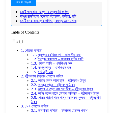
১৩টি অসাধারণ একুশে ফেব্রুয়ারি কবিতা
বন্ধুর জন্মদিনের শুভেচ্ছা স্ট্যাটাস, কবিতা, ছবি
১০টি সেরা বসন্তের কবিতা | বসন্ত এসে গেছে
Table of Contents
প্রেমের কবিতা
স্বপ্নের ফেরিওয়ালা – জাহাঙ্গীর রেজা
চৈত্রের ঝরাপাতা – ফয়সাল হাবিব সানি
একলা আমি – এসপিএস শুভ
স্বপ্নকাব্য – এসপিএস শুভ
যদি তুমি চাও
রবীন্দ্রনাথ ঠাকুরের প্রেমের কবিতা
আমার মিলন লাগি তুমি – রবীন্দ্রনাথ ঠাকুর
অনন্ত প্রেম – রবীন্দ্রনাথ ঠাকুর
আমার এ প্রেম নয় তো ভীরু – রবীন্দ্রনাথ ঠাকুর
আজি ঝড়ের রাতে তোমার অভিসার – রবীন্দ্রনাথ ঠাকুর
প্রেমে প্রাণে গানে গন্ধে আলোকে পুলকে – রবীন্দ্রনাথ
ঠাকুর
১৮+ প্রেমের কবিতা
ভালবাসার কবিতা – তানজির হোসেন পলাশ