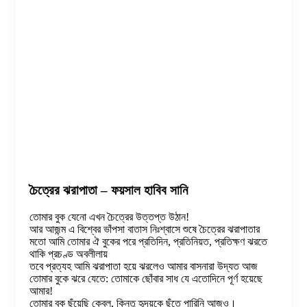
চৈত্রের ঝরাপাতা – ফয়সাল হাবিব সানি
তোমার বুক যেনো এখন চৈত্রের উত্তপ্ত উঠান!
আর আজন্ম এ বিশ্বের ভাঁপসা বাতাস নিঃশ্বাসে শুষে চৈত্রের ঝরাপাতার
মতো আমি তোমার ঐ বুকের পরে প্রতিদিন, প্রতিনিয়ত, প্রতিক্ষণ ঝরতে
থাকি প্রচণ্ড অবলীলায়
তবে প্রত্যহ আমি ঝরাপাতা হয়ে ঝরলেও আমার বাসনারা উদ্যত আজ
তোমার বুকে ঝরে যেতে: তোমাকে ছোঁবার সাধ যে এতোদিনে পূর্ণ হয়েছে
আমার!
তোমার বুক ছুঁয়েছি কেবল, কিন্তু হৃদয়কে ছুঁতে পারিনি আজও।