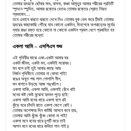
তোমার হৃদয়কে ছোঁবার সাধ, বাসনা, বাঞ্চা আমৃত্যু আমার শরীরের প্রতিটি
স্পন্দনে স্পন্দিত, আমার রক্তের ভেতর তোমার রক্তের স্রোত নিয়ত
প্রবহমান…
তবে এভাবে ঝরতে ঝরতে দেখে নিও তোমার বুক ভেদ করে ঠিকই তোমার
হৃদয়ের কাছাকাছি পৌঁছে যাব কোনো একদিন, দিনশেষে অপরাহ্নের সূর্যের
ন্যায় রাঙা রক্ত হয়ে কোনো না কোনো একদিন প্রবল বেগে প্রবাহিত হব
তোমার শরীরের মধ্যে!
একলা আমি – এসপিএস শুভ
এই পৃথিবীর মাঝে একা-একটা আমার ঘর
একটা জীবন, একটা মন, একটাই সরোবর।
মন বলে চাই তুই আবার কাছে আয়
নির্জন পৃথিবীতে তোমায় না কোথা পাই!
রঙের অযুত পদ্ম লাল গোলাপি নীল,
মন বাগানে উড়ছে আজ শঙ্খচিল।
একলা থাকি, একলা আমি, একলাই রেঁধে খাই
মনের কষ্ট কেউ বুঝেনা হৃদমন পুড়ে ছাই:
একলা আমি বনের ধারে একলা বসে রই
কুঁড়ে ঘরে চাঁদনি রাতে একলা জেগে রোই।
তোমার অপেক্ষায় দিন কাটছি আসবে কবে হায়,
তোমায় আমি খুঁজে খুঁজে কোথা না পাই!
একলা মনে বনের ধারে চুপটি করে তাই
আপন মনে বনের ধারে কবিতা গান গাই॥