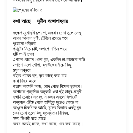
কথা আছে – সুনীল গঙ্গোপাধ্যায়
বহুক্ষণ মুখোমুখি চুপচাপ, একবার চোখ তুলে সেতু
আবার আলাদা দৃষ্টি, টেবিলে রয়েছে শুয়ে
পুরোনো পত্রিকা
প্যান্টের নিচে চটি, ওপাশে শাড়ির পাড়ে
দুটি পা-ই ঢাকা
এপাশে বোতাম খোলা বুক, একদিন না-কামানো দাড়ি
ওপাশে এলো খোঁপা, ব্লাউজের নীচে কিছু
মসৃণ নগ্নতা
বাইরে পায়ের শব্দ, দূরে কাছে কারা যায়
কারা ফিরে আসে
বাতাস আসেনি আজ, রোদ গেছে বিদেশ ভ্রমণে।
আপাতত প্রকৃতির অনুকারী ওরা দুই মানুষ-মানুষী
দুখানি চেয়ারে স্তব্ধ, একজন জ্বলে সিগারেট
অন্যজন ঠোঁটে থেকে হাসিটুকু মুছেও মোছে না
আঙুলে চিকচিকে আংটি, চুলের কিনারে একটু ঘুম
ফের চোখ তুলে কিছু স্তব্ধতার বিনিময়,
সময় ভিখারী হয়ে ঘোরে
অথচ সময়ই জানে, কথা আছে, ঢের কথা আছে।