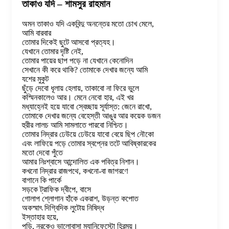
তাকাও যদি – শামসুর রাহমান
অমন তাকাও যদি একবিন্দু অনন্তের মতো চোখ মেলে,
আমি বারবার
তোমার দিকেই ছুটে আসবো প্রত্যহ।
যেখানে তোমার দৃষ্টি নেই,
তোমার পায়ের ছাপ পড়ে না যেখানে কেনোদিন
সেখানে কী করে থাকি? তোমাকে দেখার জন্যে আমি
যশের মুকুট
ছুঁড়ে দেবো ধূলায় হেলায়, তাকাবো না ফিরে ভুলে
কস্মিনকালেও আর। মেনে নেবো হার, এই খর
মধ্যাহ্নেই হয়ে যাবো স্বেচ্ছায় সূর্যাস্ত: জেনে রাখো,
তোমাকে দেখার জন্যে বেহেস্তী আঙুর আর কয়েক ডজন
হুরীর লালচ আমি সামলাতে পারবো নিশ্চিত।
তোমার নিদ্রার ঢেউয়ে ঢেউয়ে যাবো বেয়ে ছিপ নৌকো
এবং লাফিয়ে পড়ে তোমার স্বপ্নের তটে আবিষ্কারকের
মতো দেবো পুঁতে
আমার নিঃশ্বাসে আন্দোলিত এক পবিত্র নিশান।
কখনো নিদ্রার রাজপথে, কখনো-বা জাগরণে
বাগানে কি পার্কে
সড়কে ট্রাফিক দ্বীপে, বাসে
গোলাপ শ্লোগান হাঁকে একরাশ, উড়ন্ত কপোত
অকস্মাৎ দিগ্বিদিক লুটোয় নিষিদ্ধ
ইস্তাহার হয়ে,
পড়ি, নরকেও ভালোবাসা ম্যানিফেস্টো হিরন্ময়।