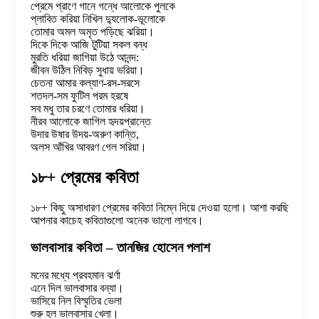
প্রেমে প্রাণে গানে গন্ধে আলোকে পুলকে
প্লাবিত করিয়া নিখিল দ্যুলোক-ভূলোকে
তোমার অমল অমৃত পড়িছে ঝরিয়া।
দিকে দিকে আজি টুটিয়া সকল বন্ধ
মুরতি ধরিয়া জাগিয়া উঠে আনন্দ:
জীবন উঠিল নিবিড় সুধায় ভরিয়া।
চেতনা আমার কল্যাণ-রস-সরসে
শতদল-সম ফুটিল পরম হরষে
সব মধু তার চরণে তোমার ধরিয়া।
নীরব আলোকে জাগিল হৃদয়প্রান্তে
উদার উষার উদয়-অরুণ কান্তি,
অলস আঁখির আবরণ গেল সরিয়া।
১৮+ প্রেমের কবিতা
১৮+ কিছু অসাধারণ প্রেমের কবিতা নিম্নে দিয়ে দেওয়া হলো। আশা করছি
আপনার কাচেহ কবিতাগুলো অনেক ভালো লাগবে।
ভালবাসার কবিতা – তানজির হোসেন পলাশ
মনের মধ্যে প্রবহমান ঝর্ণা
এনে দিল ভালবাসার বন্যা।
ভাসিয়ে নিল বিস্মৃতির ভেলা
শুরু হল ভালবাসার খেলা।