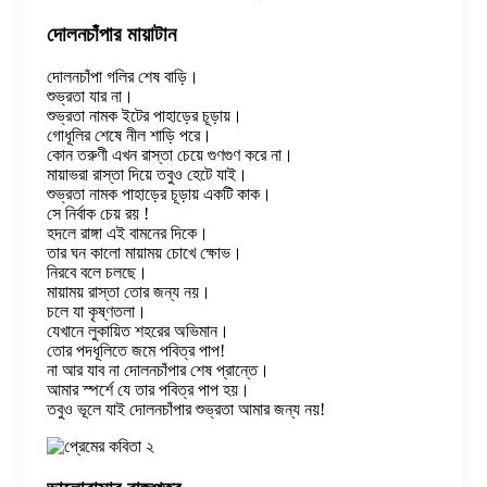
দোলনচাঁপার মায়াটান
দোলনচাঁপা গলির শেষ বাড়ি।
শুভ্রতা যার না।
শুভ্রতা নামক ইটের পাহাড়ের চূড়ায়।
গোধূলির শেষে নীল শাড়ি পরে।
কোন তরুণী এখন রাস্তা চেয়ে গুণগুণ করে না।
মায়াভরা রাস্তা দিয়ে তবুও হেটে যাই।
শুভ্রতা নামক পাহাড়ের চূড়ায় একটি কাক।
সে নির্বাক চেয় রয় !
হদলে রাঙ্গা এই বামনের দিকে।
তার ঘন কালো মায়াময় চোখে ক্ষোভ।
নিরবে বলে চলছে।
মায়াময় রাস্তা তোর জন্য নয়।
চলে যা কৃষ্ণতলা।
যেখানে লুকায়িত শহরের অভিমান।
তোর পদধূলিতে জমে পবিত্র পাপ!
না আর যাব না দোলনচাঁপার শেষ প্রান্তে।
আমার স্পর্শে যে তার পবিত্র পাপ হয়।
তবুও ভূলে যাই দোলনচাঁপার শুভ্রতা আমার জন্য নয়!