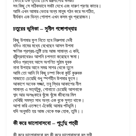
ভেতরে এক তৃতীয় চোখ রঞ্জনালোয় কর্মরত
সব কিছু সে সঠিকভাবে সবটা দেখে এবং দারুণ প্রণয় কাতর।
আমি এখন আমার ভেতর অন্য মানুষ গঠন করে সংগঠিত,
বীর্যবান এক ভিন্ন গোলাপ এখন কসম খুব প্রয়োজন।
চতুরের ভূমিকা – সুনীল গঙ্গোপাধ্যায়
কিছু উপমার ফুল নিতে হবে নিরুপমা দেবী
যদিও নামের মধ্যে বেখেছেন আসল উপমা
ক্ষণিক প্রশ্রয়-তুষ্টি চায় আজ সামান্য এ কবি,
রবীন্দ্রনাথেরও আপনি চপলতা করেছেন ক্ষমা।
যদিও প্রত্যহ আসে অগণিত সুঠাম যুবক
নানা উপহার আনে সময় সাগর থেকে তুলে
আমি তো আনি নি কিছু চম্পা কিংবা কুর্চি কুরুবক
সাজাতে চেয়েছি শুধু স্পর্শহীন উপমার ফুলে।
আকাশে অনেক সজ্জা, তবু স্থির আকাশের নীল
সামান্য এ সত্যটুকু, শোনাতে চেয়েছি আপনাকে
শব্দ আর অলঙ্কারে খুঁজে খুঁজে জীবনের মিল
দেখিছি সমস্ত সাধ অন্য এক বুকে সুপ্ত থাকে।
আশা করি এতক্ষণে এঁকেছি আমার পটভূমি।
যদি অনুমতি হয় আজ থেকে শুরু হোক, তুমি।।
কী করে ভালোবাসবো – পূর্ণেন্দু পত্রী
কী করে ভালোবাসবো বল কী করে ভালোবাসবো বল সখী,