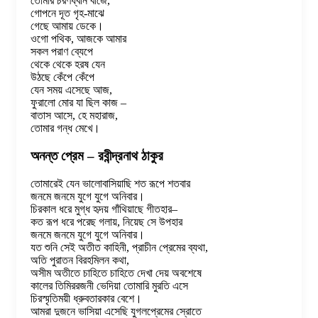
তোমার চরণধ্বনি বাজে,
গোপনে দূত গৃহ-মাঝে
গেছে আমায় ডেকে।
ওগো পথিক, আজকে আমার
সকল পরাণ ব্যেপে
থেকে থেকে হরষ যেন
উঠছে কেঁপে কেঁপে
যেন সময় এসেছে আজ,
ফুরালো মোর যা ছিল কাজ –
বাতাস আসে, হে মহারাজ,
তোমার গন্ধ মেখে।
অনন্ত প্রেম – রবীন্দ্রনাথ ঠাকুর
তোমারেই যেন ভালোবাসিয়াছি শত রূপে শতবার
জনমে জনমে যুগে যুগে অনিবার।
চিরকাল ধরে মুগ্ধ হৃদয় গাঁথিয়াছে গীতহার–
কত রূপ ধরে পরেছ গলায়, নিয়েছ সে উপহার
জনমে জনমে যুগে যুগে অনিবার।
যত শুনি সেই অতীত কাহিনী, প্রাচীন প্রেমের ব্যথা,
অতি পুরাতন বিরহমিলন কথা,
অসীম অতীতে চাহিতে চাহিতে দেখা দেয় অবশেষে
কালের তিমিররজনী ভেদিয়া তোমারি মুরতি এসে
চিরস্মৃতিময়ী ধ্রুবতারকার বেশে।
আমরা দুজনে ভাসিয়া এসেছি যুগলপ্রেমের স্রোতে