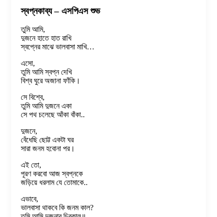
স্বপ্নকাব্য – এসপিএস শুভ
তুমি আমি,
দুজনে হাতে হাত রাখি
স্বপ্নের মাঝে ভালবাসা মাখি…
এসো,
তুমি আমি স্বপ্ন দেখি
বিশ্ব ঘুরে অজানা ফাঁকি।
সে বিশ্বে,
তুমি আমি দুজনে একা
সে পথ চলেছে আঁকা বাঁকা..
দুজনে,
বেঁধেছি ছোট্ট একটা ঘর
সারা জনম হবোনা পর।
এই তো,
পূরণ করবো আজ স্বপ্নকে
জড়িয়ে ধরলাম যে তোমাকে..
এভাবে,
ভালবাসা থাকবে কি জনম কাল?
তুমি আমি দুজনার চিরকাল॥