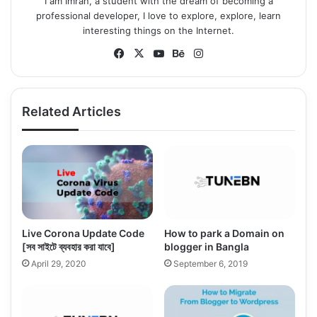
I am Imran, a student with the dream of becoming a
professional developer, I love to explore, explore, learn
interesting things on the Internet.
Fa
X
Yo
Be
Ins
ce
uT
ha
tag
bo
ub
nc
ra
ok
e
e
m
Related Articles
Live Corona Update Code
How to park a Domain on
[সব সাইটে ব্যবহার করা যাবে]
blogger in Bangla
April 29, 2020
September 6, 2019