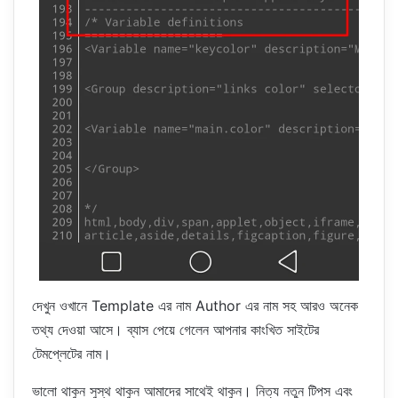
দেখুন ওখানে Template এর নাম Author এর নাম সহ আরও অনেক
তথ্য দেওয়া আসে। ব্যাস পেয়ে গেলেন আপনার কাংখিত সাইটের
টেমপ্লেটের নাম।
ভালো থাকুন সুস্থ থাকুন আমাদের সাথেই থাকুন। নিত্য নতুন টিপস এবং