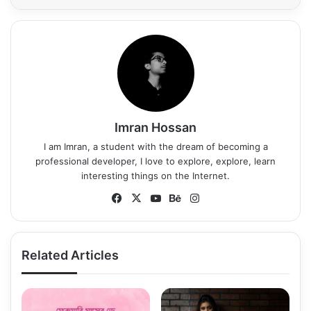
Imran Hossan
I am Imran, a student with the dream of becoming a
professional developer, I love to explore, explore, learn
interesting things on the Internet.
Fa
X
Yo
Be
Ins
ce
uT
ha
tag
bo
ub
nc
ra
ok
e
e
m
Related Articles