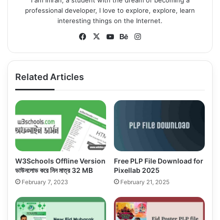
professional developer, I love to explore, explore, learn
interesting things on the Internet.
Fa
X
Yo
Be
Ins
ce
uT
ha
tag
bo
ub
nc
ra
ok
e
e
m
Related Articles
W3Schools Offline Version
Free PLP File Download for
ডাউনলোড করে নিন মাত্র 32 MB
Pixellab 2025
February 7, 2023
February 21, 2025