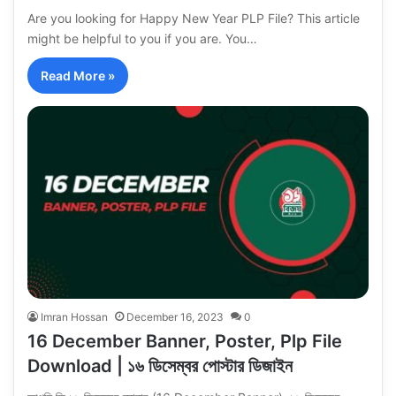
Are you looking for Happy New Year PLP File? This article
might be helpful to you if you are. You…
Read More »
Imran Hossan
December 16, 2023
0
16 December Banner, Poster, Plp File
Download | ১৬ ডিসেম্বর পোস্টার ডিজাইন