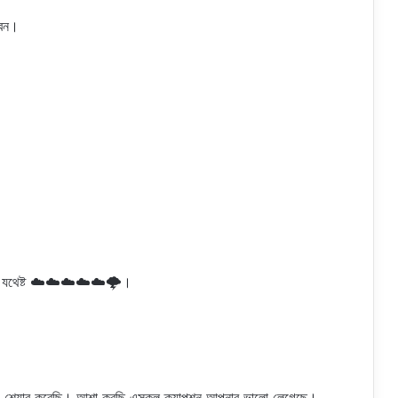
বেন।
্য যথেষ্ট ☁️☁️☁️☁️☁️🌩️।
 সাথে শেয়ার করেছি। আশা করছি এসকল ক্যাপশন আপনার ভালো লেগেছে।