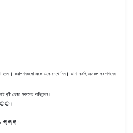
েওয়া হলো। ক্যাপশনগুলো একে একে দেখে নিন। আশা করছি এসকল ক্যাপশনের
ই বৃষ্টি ভেজা সকালের অভিনন্দন।
রে 😊😊।
 করে 🪂🪂🪂।