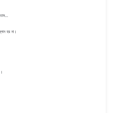
ারতাম…
্লান হয় না।
য়।