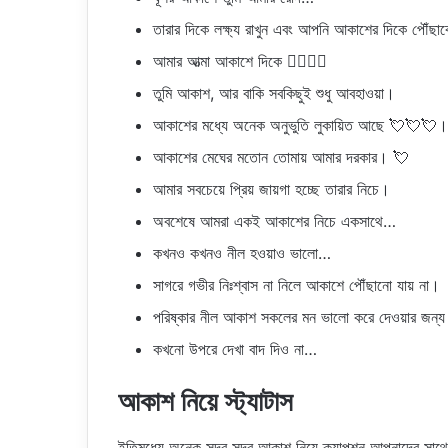
তারার দিকে লক্ষ্য রাখুন এবং আপনি আকাশের দিকে পৌঁছা
আমার আত্মা আকাশে দিকে 😶‍🌫️😶‍🌫️
তুমি আকাশ, আর বাকি সবকিছুই শুধু আবহাওয়া।
আকাশের মধ্যে অনেক অনুভুতি লুকায়িত আছে 💘💘💘।
আকাশের মেঘের মতোন তোমায় আমার দরকার। 💘
আমার সবচেয়ে প্রিয় জায়গা হচ্ছে তারার নিচে।
অবশেষে আমরা একই আকাশের নিচে একসাথে…
কখনও কখনও নীল হওয়াও ভালো…
সাগরে গভীর নিঃশ্বাস না নিলে আকাশে পৌঁছানো যায় না।
পরিষ্কার নীল আকাশ সকলের মন ভালো করে দেওয়ার জন
কখনো উপরে দেখা বাদ দিও না…
আকাশ নিয়ে স্ট্যাটাস
ইতিমধ্যে অনেক সুন্দর সুন্দর আকাশ নিয়ে ক্যাপশন আপনাদের