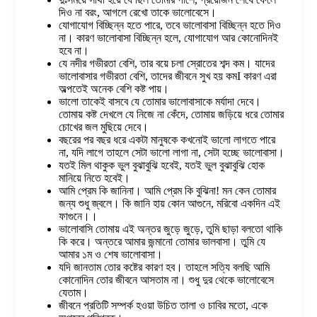
দিও না বরং, আগলে রেখো তাকে ভালোবেসে।
যোগাযোগ বিচ্ছিন্ন হতে পারে, তবে ভালোবাসা বিচ্ছিন্ন হতে দিও
না। কারণ ভালোবাসা বিচ্ছিন্ন হলে, যোগাযোগ আর কোনোদিনই
হবে না।
যে নদীর গভীরতা বেশি, তার বয়ে চলা স্রোতের শব্দ কম। যাদের
ভালোবাসার গভীরতা বেশি, তাদের জীবনে সুখ হয় কমI কারণ এরা
অল্পতেই অনেক বেশি কষ্ট পায়।
ভালো তাকেই বাসবে যে তোমার ভালোবাসাকে মর্যাদা দেবে।
তোমায় কষ্ট দেখলে যে নিজে না কেঁদে, তোমায় জড়িয়ে ধরে তোমার
চোখের জল মুছিয়ে দেবে।
বছরের পর বছর ধরে একটা মানুষকে কখনোই ভালো লাগতে পারে
না, যদি লাগে তাহলে সেটা ভালো লাগা না, সেটা হচ্ছে ভালোবাসা।
যতই মিল থাকুক ভুল বুঝাবুঝি হবেই, যতই ভুল বুঝাবুঝি হোক
মানিয়ে নিতে হবেই।
আমি প্রেম কি জানিনা। আমি প্রেম কি বুঝিনা! মন কেন তোমার
জন্য শুধু জ্বলে। কি জানি হায় কোন আগুনে, মরিবো একদিন এই
ফাগুনে।।
ভালোবাসি তোমায় এই অন্তর জুড়ে জুড়ে, তুমি ছাড়া বলতো থাকি
কি করে। অন্তরে আমার জন্মানো তোমার ভালবাসা। তুমি যে
আমার ১ম ও শেষ ভালোবাসা।
যদি জানতাম তোর কষ্টের কারণ হব। তাহলে সত্যি বলছি আমি
কোনোদিন তোর জীবনে আসতাম না। শুধু দুর থেকে ভালোবেসে
যেতাম।
জীবনে প্রতিটি সম্পর্ক হওয়া উচিত তালা ও চাবির মতো, একে