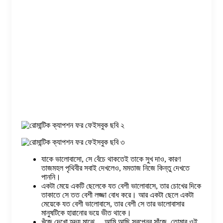
যাকে ভালোবাসো, সে বেঁচে থাকতেই তাকে সুখ দাও, কারণ
তাজমহল পৃথিবীর সবাই দেখলেও, মমতাজ নিজে কিন্তু দেখতে
পাননি।
একটা মেয়ে একটি ছেলেকে যত বেশী ভালোবাসে, তার চোখের দিকে
তাকাতে সে তত বেশী লজ্জা বোধ করে। আর একটা ছেলে একটা
মেয়েকে যত বেশী ভালোবাসে, তার বেশী সে তার ভালোবাসার
মানুষটিকে হারানোর ভয়ে ভীত থাকে।
খুঁজে দেখো হৃদয় মাঝে… আমি আছি স্বপ্নের সাঁজে, তোমার ওই