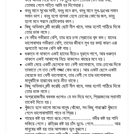
তোমায় পেলে সত্তি আমি হব দিশেহারা।
বন্ধু মানে সুখের সাথী, বন্ধু মনে রাগ, বন্ধু মানে সুখ-দুঃখের সমান
সমান ভাগ। বন্ধু হলো হালকা হেসে চোখের কোণের জল, বন্ধু
হলো মনে পরলে ছোটবেলার কাল।
কিছু অভিমান বন্দী করেছি ছোট নীল খামে, সময় হলেই পাঠিয়ে দিবো
তোর ডাক নামে।
যে নদীর গভীরতা বেশি, তার বয়ে চলা স্রোতের শব্দ কম। যাদের
ভালোবাসার গভীরতা বেশি, তাদের জীবনে সুখ হয় কমI কারণ এরা
অল্পতেই অনেক বেশি কষ্ট পায়।
গুরুত্ব না থাকলে একই ছাদের নীচেও দূরত্ব লাগে, আর গুরুত্ব
থাকলে একই আকাশের নিচে থাকলেও কাছের মনে হয়।
একটা মেয়ে একটি ছেলেকে যত বেশী ভালোবাসে, তার চোখের দিকে
তাকাতে সে তত বেশী লজ্জা বোধ করে। আর একটা ছেলে একটা
মেয়েকে যত বেশী ভালোবাসে, তার বেশী সে তার ভালোবাসার
মানুষটিকে হারানোর ভয়ে ভীত থাকে।
কিছু অভিমান বন্দী করেছি ছোট নীল খামে, সময় হলেই পাঠিয়ে দিবো
তোর ডাক নামে।
অপ্রয়োজনীয় বকবক গুলোও যে মন দিয়ে শুনে, প্রিয়জনের স্থানটা
তাকেই দিতে হয়।
খুঁজতে হলে ভালো মানের মানুষ খোঁজো, সব কিছু পারফেক্ট খুঁজতে
গেলে ভালোবাসাটাই পাবে না প্রিয়।
গাছের কষ্ট হয় পাতা ঝরে গেলে………….. নদীর কষ্ট হয় পানি
শুকিয়ে গেলে। রাত্রির কষ্ট হয় চাঁদ ডুবে- গেলে…………. আর
মানুষের কষ্ট হয় তার আপনজন ভুল বুঝলে।