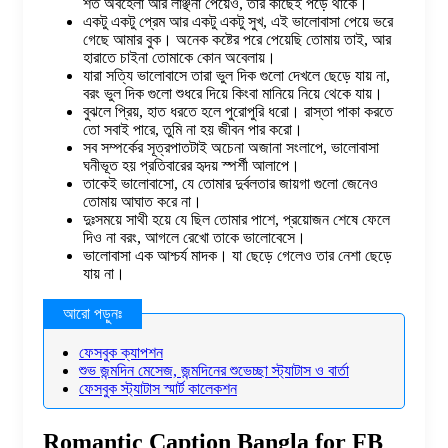
শত অবহেলা আর লাঞ্ছনা পেয়েও, তার কাছেই পড়ে থাকে।
একটু একটু প্রেম আর একটু একটু সুখ, এই ভালোবাসা পেয়ে ভরে
গেছে আমার বুক। অনেক কষ্টের পরে পেয়েছি তোমায় তাই, আর
হারাতে চাইনা তোমাকে কোন অবেলায়।
যারা সত্যি ভালোবাসে তারা ভুল দিক গুলো দেখলে ছেড়ে যায় না,
বরং ভুল দিক গুলো শুধরে দিয়ে কিংবা মানিয়ে নিয়ে থেকে যায়।
বুঝলে প্রিয়, হাত ধরতে হলে পুরোপুরি ধরো। রাস্তা পাকা করতে
তো সবাই পারে, তুমি না হয় জীবন পার করো।
সব সম্পর্কের সূত্রপাতটাই অচেনা অজানা সংলাপে, ভালোবাসা
ঘনীভূত হয় প্রতিবারের হৃদয় স্পর্শী আলাপে।
তাকেই ভালোবাসো, যে তোমার দুর্বলতার জায়গা গুলো জেনেও
তোমায় আঘাত করে না।
দুঃসময়ে সাথী হয়ে যে ছিল তোমার পাশে, প্রয়োজন শেষে ফেলে
দিও না বরং, আগলে রেখো তাকে ভালোবেসে।
ভালোবাসা এক আশ্চর্য মাদক। যা ছেড়ে গেলেও তার নেশা ছেড়ে
যায় না।
ফেসবুক ক্যাপশন
শুভ জন্মদিন মেসেজ, জন্মদিনের শুভেচ্ছা স্ট্যাটাস ও বার্তা
ফেসবুক স্ট্যাটাস স্মার্ট কালেকশন
Romantic Caption Bangla for FB