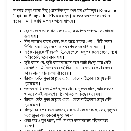
আপনার জন্য আরো কিছু (রোমান্টিক ক্যাপশন ফর ফেইসবুক) Romantic
Caption Bangla for FB এর জন্য। এসকল ক্যাপশনও দেখতে
পারেন। আশা করছি আপনার ভালো লাগবে।
ছেড়ে গেলে ভালোবাসা হেরে যায়, অসমাপ্ত গল্পতেও ভালোবাসা
রয়ে যায়।
নীল আকাশে তারার মেলা, মধ্য রাতে চাদের খেলা। মিষ্টি সকাল
শিশির ভেজা, শুধু দেখো আমার প্রেমে কতোই না মজা।।
সঠিক মানুষকে জীবনসঙ্গী হিসেবে পেলে, শুধু প্রাক্তন কেনো, পুরো
অতীতকেই ভুলে থাকা যায়।
তুমি ভাবনা যে, তুমি ভালোবাসবেনা বলে আমি নিঃস্ব হয়ে গেছি।
মোটেই না, ঐ নিঃস্ব হব যেই দিন। আমার হৃদয়ে তোমার জন্য
আর কোনো ভালোবাসা থাকবেনা।
জীবনে একটা সুন্দর মানুষের চেয়ে, একটা দায়িত্ববান মানুষ বেশি
প্রয়োজন।
গুরুত্ব না থাকলে একই ছাদের নীচেও দূরত্ব লাগে, আর গুরুত্ব
থাকলে একই আকাশের নিচে থাকলেও কাছের মনে হয়।
জীবনে একটা সুন্দর মানুষের চেয়ে, একটা দায়িত্ববান মানুষ বেশি
প্রয়োজন।
ঝগড়া করার পর যখন দুজনেই একসাথে হেসে ফেলে, সেই মুহূর্তের
মতো সুন্দর আর কোনো মুহূর্ত হয় না।
ছোট্ট ঘরেও সুখ থাকে, যদি সেখানে ভালোবাসাটা সত্যিকারের
থাকে।
দুঃসময়ে সাথী হয়ে যে ছিল তোমার পাশে, প্রয়োজন শেষে ফেলে