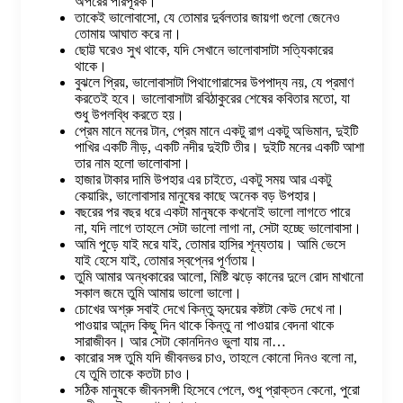
অপরের পরিপূরক।
তাকেই ভালোবাসো, যে তোমার দুর্বলতার জায়গা গুলো জেনেও
তোমায় আঘাত করে না।
ছোট্ট ঘরেও সুখ থাকে, যদি সেখানে ভালোবাসাটা সত্যিকারের
থাকে।
বুঝলে প্রিয়, ভালোবাসাটা পিথাগোরাসের উপপাদ্য নয়, যে প্রমাণ
করতেই হবে। ভালোবাসাটা রবিঠাকুরের শেষের কবিতার মতো, যা
শুধু উপলব্ধি করতে হয়।
প্রেম মানে মনের টান, প্রেম মানে একটু রাগ একটু অভিমান, দুইটি
পাখির একটি নীড়, একটি নদীর দুইটি তীর। দুইটি মনের একটি আশা
তার নাম হলো ভালোবাসা।
হাজার টাকার দামি উপহার এর চাইতে, একটু সময় আর একটু
কেয়ারিং, ভালোবাসার মানুষের কাছে অনেক বড় উপহার।
বছরের পর বছর ধরে একটা মানুষকে কখনোই ভালো লাগতে পারে
না, যদি লাগে তাহলে সেটা ভালো লাগা না, সেটা হচ্ছে ভালোবাসা।
আমি পুড়ে যাই মরে যাই, তোমার হাসির শূন্যতায়। আমি ভেসে
যাই হেসে যাই, তোমার স্বপ্নের পূর্ণতায়।
তুমি আমার অন্ধকারের আলো, মিষ্টি ঝড়ে কানের দুলে রোদ মাখানো
সকাল জমে তুমি আমায় ভালো ভালো।
চোখের অশ্রু সবাই দেখে কিন্তু হৃদয়ের কষ্টটা কেউ দেখে না।
পাওয়ার আনন্দ কিছু দিন থাকে কিন্তু না পাওয়ার বেদনা থাকে
সারাজীবন। আর সেটা কোনদিনও ভুলা যায় না…
কারোর সঙ্গ তুমি যদি জীবনভর চাও, তাহলে কোনো দিনও বলো না,
যে তুমি তাকে কতটা চাও।
সঠিক মানুষকে জীবনসঙ্গী হিসেবে পেলে, শুধু প্রাক্তন কেনো, পুরো