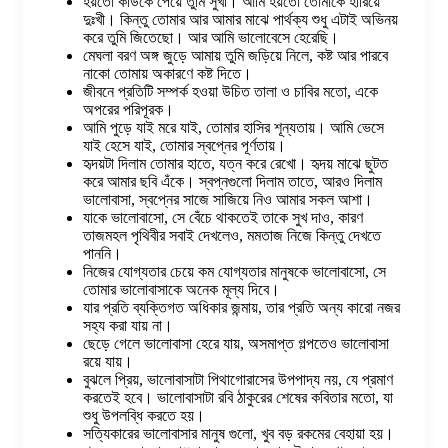
হয়তো কাউকে পেয়ে তুমি সুখী। আমি হয়তো তোমাকে হারিয়ে
দুঃখী। কিন্তু তোমার আর আমার মাঝে পার্থক্য শুধু এটাই অভিনয়
করে তুমি জিতেছো। আর আমি ভালোবেসে হেরেছি।
মেঘলা বরণ অঙ্গ জুড়ে আমায় তুমি জড়িয়ে নিলে, কষ্ট আর পারবে
নাকো তোমায় অকারণে কষ্ট দিতে।
জীবনে প্রতিটি সম্পর্ক হওয়া উচিত তালা ও চাবির মতো, একে
অপরের পরিপূরক।
আমি পুড়ে যাই মরে যাই, তোমার হাসির শূন্যতায়। আমি ভেসে
যাই হেসে যাই, তোমার স্বপ্নের পূর্ণতায়।
হৃদয়টা দিলাম তোমার হাতে, যত্ন করে রেখো। হৃদয় মাঝে ছুটত
করে আমার ছবি এঁকে। স্বপ্নগুলো দিলাম তাতে, আরও দিলাম
ভালোবাসা, স্বপ্নের সাজে সাজিয়ে নিও আমার সকল আশা।
যাকে ভালোবাসো, সে বেঁচে থাকতেই তাকে সুখ দাও, কারণ
তাজমহল পৃথিবীর সবাই দেখলেও, মমতাজ নিজে কিন্তু দেখতে
পাননি।
নিজের যোগ্যতার চেয়ে কম যোগ্যতার মানুষকে ভালোবাসো, সে
তোমার ভালোবাসাকে অনেক মূল্য দিবে।
যার প্রতি ব্যক্তিগত অধিকার জন্মায়, তার প্রতি অন্য কারো নজর
সহ্য করা যায় না।
ছেড়ে গেলে ভালোবাসা হেরে যায়, অসমাপ্ত গল্পতেও ভালোবাসা
রয়ে যায়।
বুঝলে প্রিয়, ভালোবাসাটা পিথাগোরাসের উপপাদ্য নয়, যে প্রমাণ
করতেই হবে। ভালোবাসাটা রবি ঠাকুরের শেষের কবিতার মতো, যা
শুধু উপলব্ধি করতে হয়।
সত্যিকারের ভালোবাসার মানুষ গুলো, খুব বড় রকমের বেহায়া হয়।