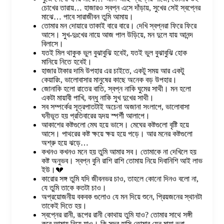
চোখের তারায়… হাজারও স্বপ্ন এসে দাঁড়ায়, সুখের সেই স্বপ্নের
মাঝে… পাবে সারাজীবন তুমি আমায়।
তোমার মন দোয়ারে তাকাই বারে বারে। দেখি স্বপ্নরা ফিরে ফিরে
আসে। সুখ-দুঃখের নায়ে আজ পাল উড়িয়ে, মন দুলে যায় আনন্দ
বিলাসে।
যতই মিল থাকুক ভুল বুঝাবুঝি হবেই, যতই ভুল বুঝাবুঝি হোক
মানিয়ে নিতে হবেই।
হাজার টাকার দামি উপহার এর চাইতে, একটু সময় আর একটু
কেয়ারিং, ভালোবাসার মানুষের কাছে অনেক বড় উপহার।
জোনাকি হলো রাতের বাতি, স্বপ্ন নাকি ঘুমের সাথী। মন হলো
একটা মায়াবী পাখি, বন্ধু নাকি সুখ দুখের সাথী।
সব সম্পর্কের সূত্রপাতটাই অচেনা অজানা সংলাপে, ভালোবাসা
ঘনীভূত হয় প্রতিবারের হৃদয় স্পর্শী আলাপে।
আকাশের কষ্টগুলো মেঘ হয়ে ভাসে। মেঘের কষ্টগুলো বৃষ্টি হয়ে
আসে। পাথরের কষ্ট ক্ষয়ে ক্ষয় হয়ে পড়ে। আর মনের কষ্টগুলো
অশ্রু হয়ে ঝড়ে…
কখনও কখনও মনে হয় তুমি আমার সব। তোমাকে না দেখিলে হয়
কষ্ট অনুভব। স্বপ্ন বুনি রাশি রাশি তোমায় নিয়ে দিবানিশি আই লাভ
ইউ।💔
কারোর সঙ্গ তুমি যদি জীবনভর চাও, তাহলে কোনো দিনও বলো না,
যে তুমি তাকে কতটা চাও।
অপ্রয়োজনীয় বকবক গুলোও যে মন দিয়ে শুনে, প্রিয়জনের স্থানটা
তাকেই দিতে হয়।
স্বপ্নের রানী, রূপের রানী কোথায় তুমি যাও? তোমার সাথে সঙ্গী
করে আমায় নিয়ে যাও। কি সুন্দর হাসি তোমার যেন মায়া ভরা,