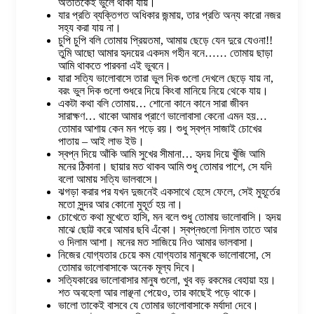
অতীতকেই ভুলে থাকা যায়।
যার প্রতি ব্যক্তিগত অধিকার জন্মায়, তার প্রতি অন্য কারো নজর
সহ্য করা যায় না।
চুপি চুপি বলি তোমায় প্রিয়তমা, আমায় ছেড়ে যেন দুরে যেওনা!!
তুমি আছো আমার হৃদয়ের একদম গহীন বনে…… তোমায় ছাড়া
আমি থাকতে পারবনা এই ভুবনে।
যারা সত্যি ভালোবাসে তারা ভুল দিক গুলো দেখলে ছেড়ে যায় না,
বরং ভুল দিক গুলো শুধরে দিয়ে কিংবা মানিয়ে নিয়ে থেকে যায়।
একটা কথা বলি তোমায়… শোনো কানে কানে সারা জীবন
সারাক্ষণ… থাকো আমার প্রাণে ভালোবাসা কেনো এমন হয়…
তোমার আশায় কেন মন পড়ে রয়। শুধু স্বপ্ন সাজাই চোখের
পাতায় – আই লাভ ইউ।
স্বপ্ন দিয়ে আঁকি আমি সুখের সীমানা… হৃদয় দিয়ে খুঁজি আমি
মনের ঠিকানা। ছায়ার মত থাকব আমি শুধু তোমার পাশে, সে যদি
বলো আমায় সত্যি ভালবাসে।
ঝগড়া করার পর যখন দুজনেই একসাথে হেসে ফেলে, সেই মুহূর্তের
মতো সুন্দর আর কোনো মুহূর্ত হয় না।
চোখেতে কথা মুখেতে হাসি, মন বলে শুধু তোমায় ভালোবাসি। হৃদয়
মাঝে ছোট্ট করে আমার ছবি এঁকো। স্বপ্নগুলো দিলাম তাতে আর
ও দিলাম আশা। মনের মত সাজিয়ে নিও আমার ভালবাসা।
নিজের যোগ্যতার চেয়ে কম যোগ্যতার মানুষকে ভালোবাসো, সে
তোমার ভালোবাসাকে অনেক মূল্য দিবে।
সত্যিকারের ভালোবাসার মানুষ গুলো, খুব বড় রকমের বেহায়া হয়।
শত অবহেলা আর লাঞ্ছনা পেয়েও, তার কাছেই পড়ে থাকে।
ভালো তাকেই বাসবে যে তোমার ভালোবাসাকে মর্যাদা দেবে।