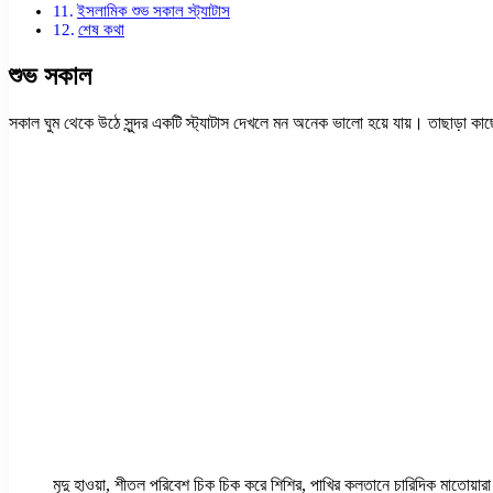
ইসলামিক শুভ সকাল স্ট্যাটাস
শেষ কথা
শুভ সকাল
সকাল ঘুম থেকে উঠে সুন্দর একটি স্ট্যাটাস দেখলে মন অনেক ভালো হয়ে যায়। তাছাড়া কাছে
মৃদু হাওয়া, শীতল পরিবেশ চিক চিক করে শিশির, পাখির কলতানে চারিদিক মাতোয়ারা