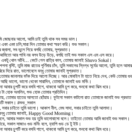
 তুমি জোছনার আলো, আমি চাই তুমি থাক সব সময় ভাল।
 একা একা চলি,সারা দিন তোমার কথা স্মরণ করি। শুভ সকাল।
এর জ্বালা, সব ভুলে গিয়ে বলছি তোমায়, সুপ্রভাত।
ে। আমিতো আর পাখি নয় বলব উড়ে উড়ে, বলছি তাই শুভ সকাল এস এম এস করে।
ার একটু খোল আঁখি… কেটে গেল রাত্রি কাল, তোমায় জানাই Shuvo Sokal।
পশলা বৃস্টি, তুমি মাজ রাতের পূর্ণিমার চাঁদ, তুমি সকালের স্নিগ্ধ সূর্যের আলো, তুমি হলে আম
রিয়ে দিয়ে রাত, ভালোবেসে বন্ধু তোমায় জানাই সুপ্রভাত।
তোমার জানালার ফাঁক দিয়ে আলো দিচ্ছে। আর মোবাইল টা হাতে নিয়ে দেখ, কেউ তোমায় গুড 
 আছি ভালো, ভালো থেকো সারাদিন, তোমাকে জানাই গুড মর্নিং।
না আবার চুপটি করে বসবি পাশে, থাকবো আমি চুপ করে, শুনবো কথা ঝিম ধরে।
দিন টা হোক অমলিন, শুভ হোক তোমার প্রতিদিন।
তায়, তোমার হাতের আলতো ছোঁয়ায়। ফুটলো সকাল কাটলো রাত তোমাকে জানাই শুভ প্রভা
্রতিটি সকাল। #শুভ_সকাল
সবার চাইতে তুমি ভালো। আকাশ নীল, মেঘ সাদা, সবার চাইতে তুমি আলাদা।
িন, বন্ধু তোমায় জানাই, Happy Good Morning।
সো বলে, আমার সকাল শুভ হয় তুমি ভালোবাসো বলে। তাইতো তোমায় আমি জানাই শুভ সকাল।
য়ে, সকাল সাজাও গুড মর্নিং বলে, হ্যাপি গুড ডে টু ইউ।
না আবার চুপটি করে বসবি পাশে, থাকবো আমি চুপ করে, শুনবো কথা ঝিম ধরে।