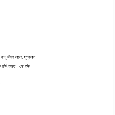
ার বন্ধু ভীষণ ভালো, সুপ্রভাত।
মর্নিং বলছে। গুড মর্নিং।
ত।