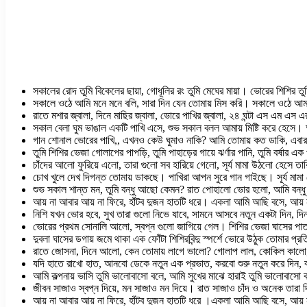
সকালের রোদ তুমি বিকেলের ছায়া, গোধূলির রং তুমি মেঘের মায়া। ভোরের শিশির
সকালে ওঠে আমি মনে মনে বলি, সারা দিন যেন তোমায় মিস করি। সকালে ওঠে আম
রাতে মশার জ্বালা, দিনে মাছির জ্বালা, ভোরে পাখির জ্বালা, ২৪ ঘন্টা এস এম এস 
সকাল বেলা ঘুম ভাঙাল একটি পাখি এসে, শুভ সকাল বলল আমায় মিষ্টি করে হেস
গান শোনাল ভোরের পাখি,, এখনও কেউ ঘুমাও নাকি? আমি তোমায় কত ডাকি, এব
তুমি শিশির ভেজা গোলাপের পাপড়ি, তুমি পাহাড়ের গায়ে ঝর্ণার পানি, তুমি বর্ষার এক 
চাঁদের আলো ফুরিয়ে এলো, তারা গুলো সব হারিয়ে গেলো, সূর্য মামা উঠলো হেসে তা
চোখ খুলে দেখ দিগন্ত তোমায় ডাকছে। পাখিরা আপন সুরে গান গাইছে। সূর্য মামা 
শুভ সকাল শান্ত মন, তুমি বন্ধু আছো কেমন? রাত পোহালো ভোর হলো, আমি বন্ধু
আয় না আবার আয় না ফিরে, হাঁটব দুজন হাতটি ধরে। একলা আমি আছি বসে, আয় 
নিশি যখন ভোর হবে, সুখ তারা গুলো নিভে যাবে, সামনে আসবে নতুন একটা দিন, 
ভোরের প্রথম সোনালি আলো, স্বপ্ন গুলো জাগিয়ে গেল। শিশির ভেজা ঘাসের পা
দুবলা ঘাসের ডগায় জমে থাকা এক ফোঁটা শিশিরবিন্দু স্পর্শে ভোরে উঠুক তোমার প
রাতে জোসনা, দিনে আলো, কেন তোমায় লাগে ভালো? গোলাপ লাল, কোকিল কালো, 
যদি হাতে রাখো হাত, আনবো ডেকে নতুন এক প্রভাত, করবো শুরু নতুন করে দ
আমি কল্পনায় ভাসি তুমি ভালোবাসো বলে, আমি সুখের মাঝে হারাই তুমি ভালোবা
জীবন সাজাও স্বপ্ন দিয়ে, মন সাজাও মন দিয়ে। রাত সাজাও চাঁদ ও অনেক তারা দি
আয় না আবার আয় না ফিরে, হাঁটব দুজন হাতটি ধরে ।একলা আমি আছি বসে, আয় 