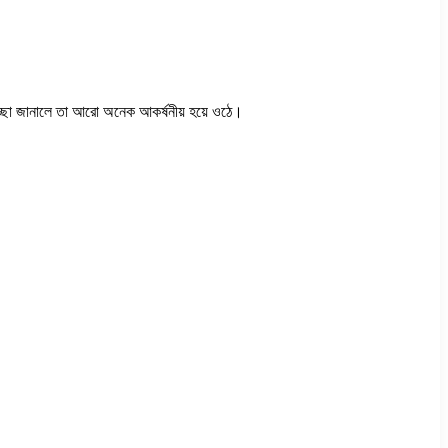
ুভেচ্ছা জানালে তা আরো অনেক আকর্ষনীয় হয়ে ওঠে।