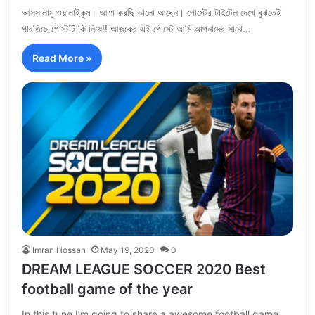
আসসালামু ওয়ালাইকুম। আশা করছি ভালো আছেন। পোস্টের টাইটেল দেখে বুঝতেই
পারতিছে পোস্টটি কি নিয়ে!! আজকের এই পোস্টে আমি আপনাদের সাথে…
Read More »
Imran Hossan
May 19, 2020
0
DREAM LEAGUE SOCCER 2020 Best
football game of the year
In this tune I’m going to share a awesome football game