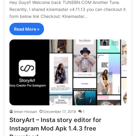
Hey Guys!! Welcome back TUNEBN.COM Another Tune.
Recently, I shared kinemaster v4.11.13 you can checkout it
form below link Checkout: Kinemaster…
Read More »
Imran Hossan
December 17, 2019
1
StoryArt – Insta story editor for
Instagram Mod Apk 1.4.3 free