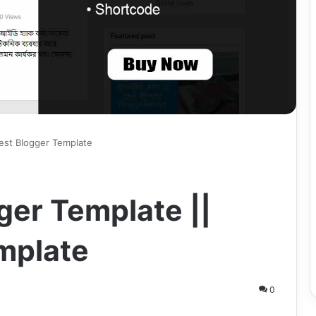
Best Blogger Template
ger Template ||
mplate
0