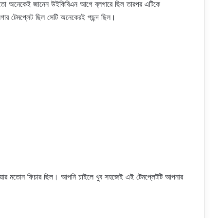
ো অনেকেই জানেন উইকিবিএন আগে ব্লগারে ছিল তারপর এটিকে
্লগার টেমপ্লেট ছিল সেটি অনেকেরই পছন্দ ছিল।
নেওয়ার মতোন ফিচার ছিল। আপনি চাইলে খুব সহজেই এই টেমপ্লেটটি আপনার