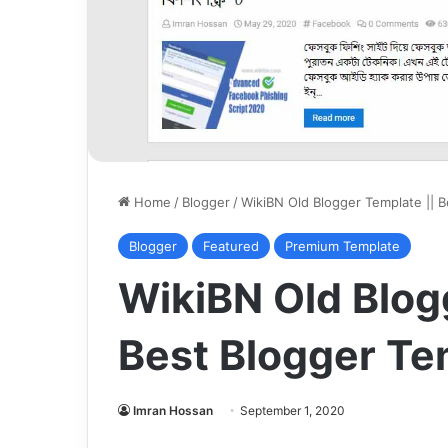
Home
/
Blogger
/
WikiBN Old Blogger Template || 
Blogger
Featured
Premium Template
WikiBN Old Blog
Best Blogger Te
Imran Hossan
September 1, 2020